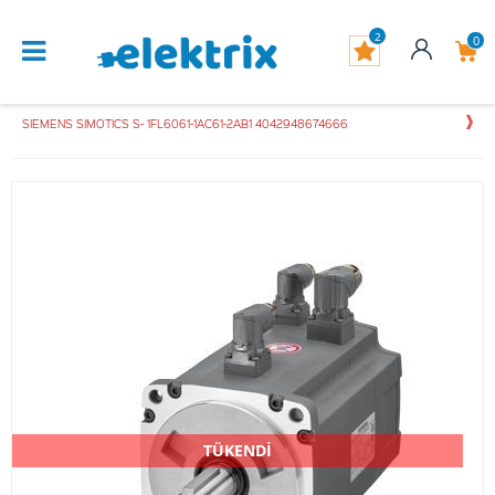
2
0
SIEMENS SIMOTICS S- 1FL6061-1AC61-2AB1 4042948674666
TÜKENDİ