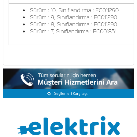
Sürüm : 10, Sınıflandırma : EC011290
Sürüm : 9, Sınıflandırma : EC011290
Sürüm : 8, Sınıflandırma : EC011290
Sürüm : 7, Sınıflandırma : EC001851
Benzer Ürünler
Seçilenleri Karşılaştır