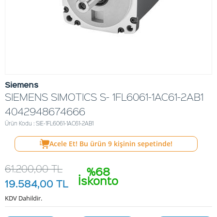
Siemens
SIEMENS SIMOTICS S- 1FL6061-1AC61-2AB1
4042948674666
Ürün Kodu : SIE-1FL6061-1AC61-2AB1
Acele Et! Bu ürün
9
kişinin sepetinde!
61.200,00
TL
%68
İskonto
19.584,00
TL
KDV Dahildir.