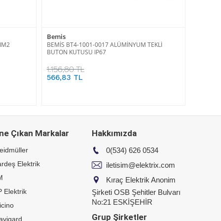
Bemis
IM2
BEMİS BT4-1001-0017 ALÜMİNYUM TEKLİ
BUTON KUTUSU IP67
1.156,80 TL
566,83 TL
ne Çıkan Markalar
Hakkımızda
eidmüller
0(534) 626 0534
rdeş Elektrik
iletisim@elektrix.com
M
Kıraç Elektrik Anonim
 Elektrik
Şirketi OSB Şehitler Bulvarı
No:21 ESKİŞEHİR
icino
Grup Şirketler
avigard