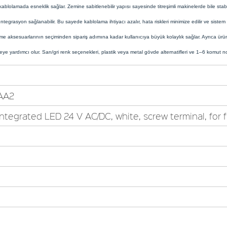
blolamada esneklik sağlar. Zemine sabitlenebilir yapısı sayesinde titreşimli makinelerde bile stabil 
grasyon sağlanabilir. Bu sayede kablolama ihtiyacı azalır, hata riskleri minimize edilir ve sistem 
me aksesuarlarının seçiminden sipariş adımına kadar kullanıcıya büyük kolaylık sağlar. Ayrıca ürün
e yardımcı olur. Sarı/gri renk seçenekleri, plastik veya metal gövde alternatifleri ve 1–6 komut nokt
AA2
ntegrated LED 24 V AC/DC, white, screw terminal, for 