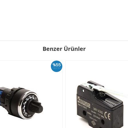
Benzer Ürünler
%55
İskonto