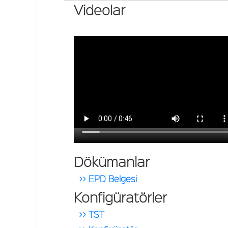
Videolar
Dökümanlar
>> EPD Belgesi
Konfigüratörler
>> TST