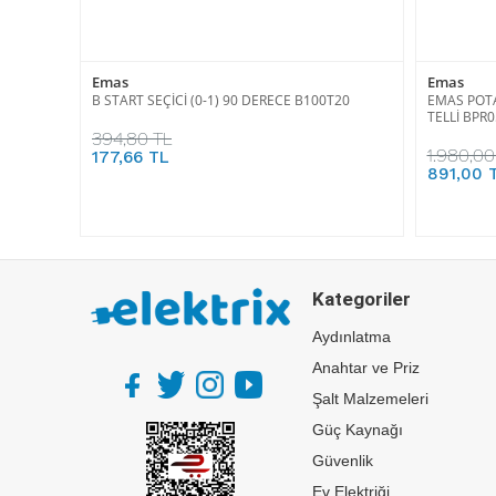
Emas
Emas
B START SEÇİCİ (0-1) 90 DERECE B100T20
EMAS POT
TELLİ BPR0
394,80 TL
1.980,00
177,66 TL
891,00 
Kategoriler
Aydınlatma
Anahtar ve Priz
Şalt Malzemeleri
Güç Kaynağı
Güvenlik
Ev Elektriği