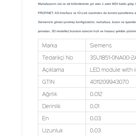
Muhafazanın üst ve alt bölümlerinde yer alan 1 adet M20 kablo girişi, ka
PROFINET, AS-Interface ve IO-Link üzerinden de kontrol panellerine ente
Siemens’in görsel çevrimiçi konfigüratörü; muhafaza, buton ve işaretle
şemaları, 3D modeller) kurulum sürecini hızlı ve hatasız şekilde yürütmey
Marka
Siemens
Tedarikçi No
3SU1851-0NA00-2
Açıklama
LED module with i
GTIN
4011209943070
Ağırlık
0.012
Derinlik
0.01
En
0.03
Uzunluk
0.03