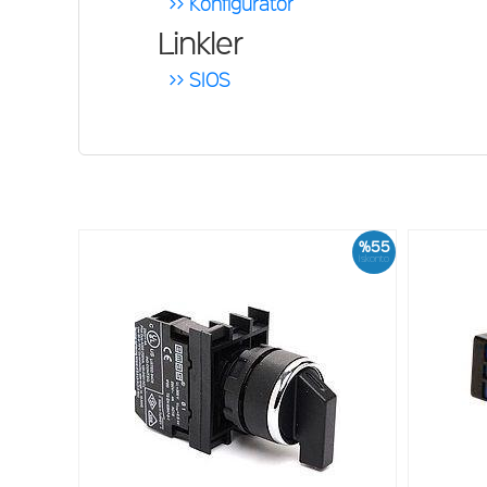
>> Konfigüratör
Linkler
>> SIOS
%55
İskonto