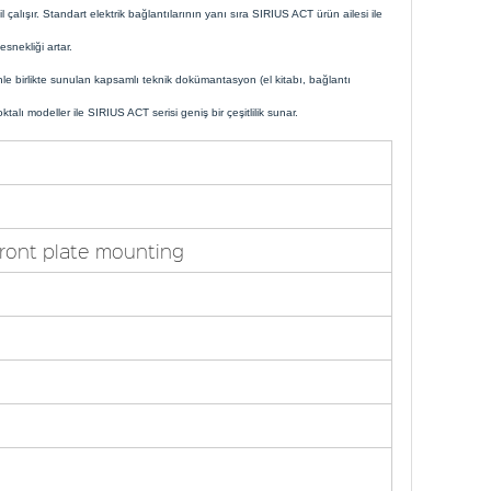
çalışır. Standart elektrik bağlantılarının yanı sıra SIRIUS ACT ürün ailesi ile
esnekliği artar.
le birlikte sunulan kapsamlı teknik dokümantasyon (el kitabı, bağlantı
alı modeller ile SIRIUS ACT serisi geniş bir çeşitlilik sunar.
front plate mounting