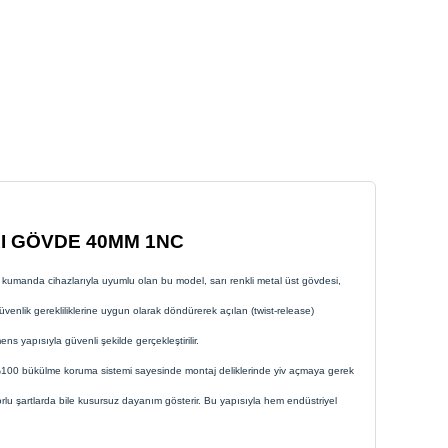
I GÖVDE 40MM 1NC
manda cihazlarıyla uyumlu olan bu model, sarı renkli metal üst gövdesi,
enlik gerekliliklerine uygun olarak döndürerek açılan (twist-release)
ns yapısıyla güvenli şekilde gerçekleştirilir.
n %100 bükülme koruma sistemi sayesinde montaj deliklerinde yiv açmaya gerek
orlu şartlarda bile kusursuz dayanım gösterir. Bu yapısıyla hem endüstriyel