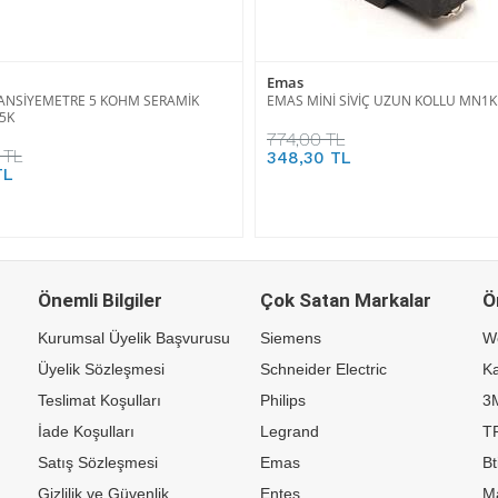
Emas
ANSİYEMETRE 5 KOHM SERAMİK
EMAS MİNİ SİVİÇ UZUN KOLLU MN1K
5K
774,00 TL
 TL
348,30 TL
TL
Önemli Bilgiler
Çok Satan Markalar
Ö
Kurumsal Üyelik Başvurusu
Siemens
W
Üyelik Sözleşmesi
Schneider Electric
Ka
Teslimat Koşulları
Philips
3
İade Koşulları
Legrand
TP
Satış Sözleşmesi
Emas
Bt
Gizlilik ve Güvenlik
Entes
M