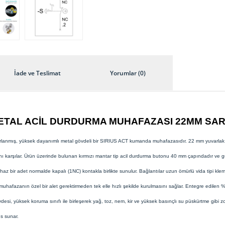
İade ve Teslimat
Yorumlar (0)
METAL ACİL DURDURMA MUHAFAZASI 22MM SAR
anmış, yüksek dayanımlı metal gövdeli bir SIRIUS ACT kumanda muhafazasıdır. 22 mm yuvarlak ku
ını karşılar. Ürün üzerinde bulunan kırmızı mantar tip acil durdurma butonu 40 mm çapındadır ve güv
az bir adet normalde kapalı (1NC) kontakla birlikte sunulur. Bağlantılar uzun ömürlü vida tipi kleme
muhafazanın özel bir alet gerektirmeden tek elle hızlı şekilde kurulmasını sağlar. Entegre edile
esi, yüksek koruma sınıfı ile birleşerek yağ, toz, nem, kir ve yüksek basınçlı su püskürtme gibi z
ns sunar.