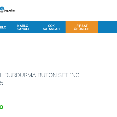
0
Sepetim
KABLO
ÇOK
FIRSAT
BLO
KANALI
SATANLAR
ÜRÜNLERI
İL DURDURMA BUTON SET 1NC
85
to