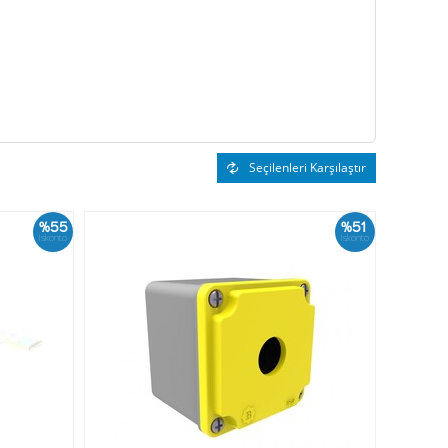
Seçilenleri Karşılaştır
%55
%51
İskonto
İskonto