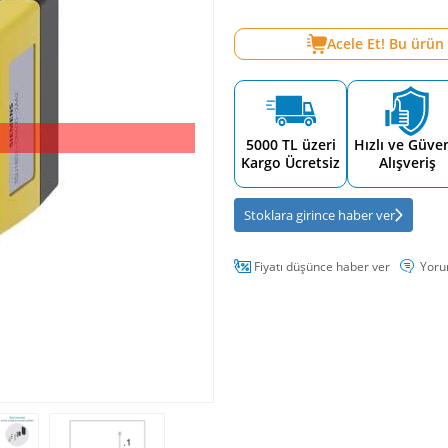
Acele Et! Bu ürün
5000 TL üzeri
Hızlı ve Güven
Kargo Ücretsiz
Alışveriş
Stoklara girince haber ver
Fiyatı düşünce haber ver
Yoru