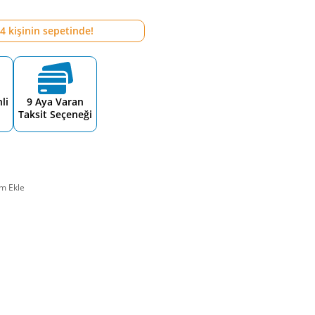
4
kişinin sepetinde!
li
9 Aya Varan
Taksit Seçeneği
m Ekle