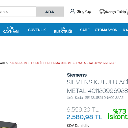
Giriş Yap
Kargo Takip
GÜÇ
EV
GÜVENLIK
SARF
OTOMASYON
KA
KAYNAĞI
ELEKTRIĞI
ARI
SIEMENS KUTULU ACİL DURDURMA BUTON SET 1NC METAL 4011209969285
Siemens
SIEMENS KUTULU AC
METAL 40112099692
Ürün Kodu : SIE-3SU1851-0NA00-2AA2
9.559,20
TL
%73
İskon
2.580,98
TL
KDV Dahildir.