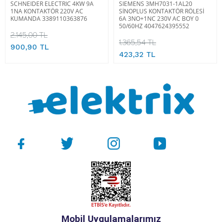
SCHNEIDER ELECTRIC 4KW 9A
SIEMENS 3MH7031-1AL20
1NA KONTAKTÖR 220V AC
SİNOPLUS KONTAKTÖR RÖLESİ
KUMANDA 3389110363876
6A 3NO+1NC 230V AC BOY 0
50/60HZ 4047624395552
2.145,00 TL
1.365,54 TL
900,90 TL
423,32 TL
Mobil Uygulamalarımız