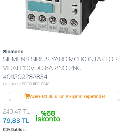
Siemens
SIEMENS SIRIUS YARDIMCI KONTAKTÖR
VİDALI 110VDC 6A 2NO 2NC
4011209282834
Ürün Kodu : SIE-3RH1122-1BF40
Acele Et! Bu ürün
9
kişinin sepetinde!
249,47
TL
%68
İskonto
79,83
TL
KDV Dahildir.