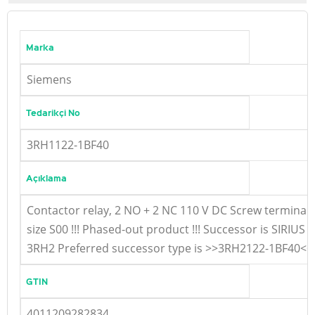
Marka
Siemens
Tedarikçi No
3RH1122-1BF40
Açıklama
Contactor relay, 2 NO + 2 NC 110 V DC Screw terminal
size S00 !!! Phased-out product !!! Successor is SIRIUS
3RH2 Preferred successor type is >>3RH2122-1BF40<<
GTIN
4011209282834