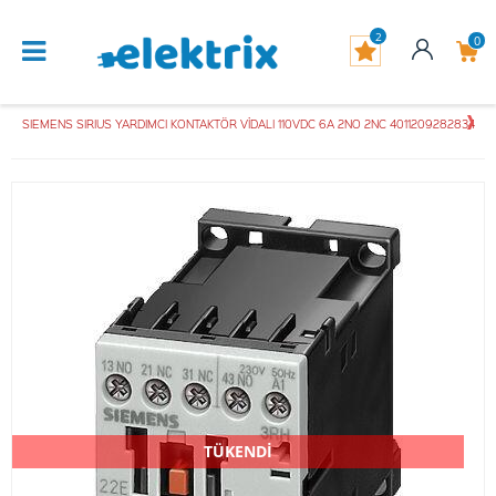
2
0
SIEMENS SIRIUS YARDIMCI KONTAKTÖR VİDALI 110VDC 6A 2NO 2NC 4011209282834
TÜKENDİ