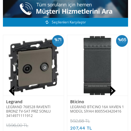
Benzer Ürünler
Seçilenleri Karşılaştır
%71
%65
İskonto
İskonto
Legrand
Bticino
LEGRAND 768528 RAVENTİ
LEGRAND BTICINO 16A VAVİEN 1
BRONZ TV-SAT PRİZ SONLU
MODÜL SİYAH 8005543420416
3414971111912
592,68 TL
1.596,00 TL
207,44 TL