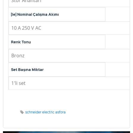
Stor Anahtarı
[Ie] Nominal Çalışma Akımı
10 A 250 V AC
Renk Tonu
Bronz
Set Başına Miktar
1'li set
schneider electric asfora