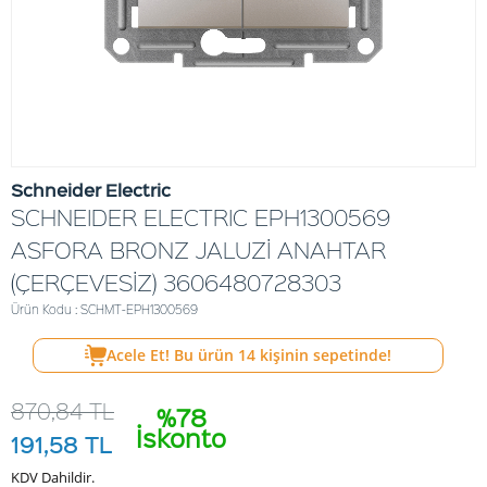
Schneider Electric
SCHNEIDER ELECTRIC EPH1300569
ASFORA BRONZ JALUZİ ANAHTAR
(ÇERÇEVESİZ) 3606480728303
Ürün Kodu : SCHMT-EPH1300569
Acele Et! Bu ürün
14
kişinin sepetinde!
870,84
TL
%78
İskonto
191,58
TL
KDV Dahildir.