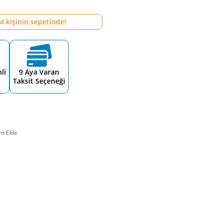
4
kişinin sepetinde!
li
9 Aya Varan
Taksit Seçeneği
m Ekle