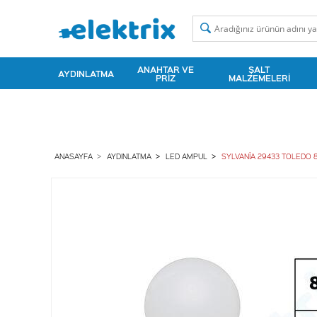
ANAHTAR VE
ŞALT
AYDINLATMA
PRIZ
MALZEMELERI
ANASAYFA
AYDINLATMA
LED AMPUL
SYLVANİA 29433 TOLEDO 