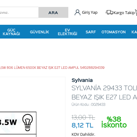
Giriş Yap
Kargo Takip
GÜÇ
EV
GÜVENLIK
SARF
OTOMASYON
KA
KAYNAĞI
ELEKTRIĞI
8,5W 806 LÜMEN 6500K BEYAZ IŞIK E27 LED AMPUL 5410288294339
Sylvania
SYLVANİA 29433 TO
BEYAZ IŞIK E27 LED
Ürün Kodu : 0029433
13,00
TL
%38
İskonto
8,12
TL
KDV Dahildir.