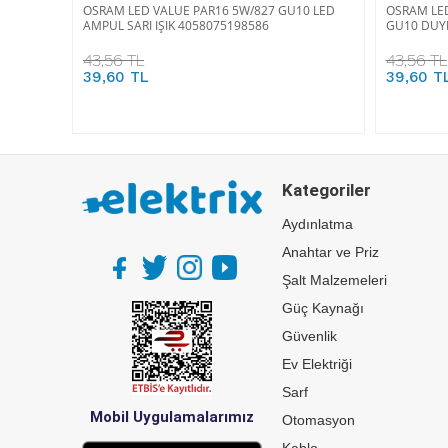
OSRAM LED VALUE PAR16 5W/827 GU10 LED
OSRAM LED
AMPUL SARI IŞIK 4058075198586
GU10 DUYL
43,56 TL
43,56 TL
39,60 TL
39,60 T
Kategoriler
Aydınlatma
Anahtar ve Priz
Şalt Malzemeleri
Güç Kaynağı
Güvenlik
Ev Elektriği
Sarf
Mobil Uygulamalarımız
Otomasyon
Kablo