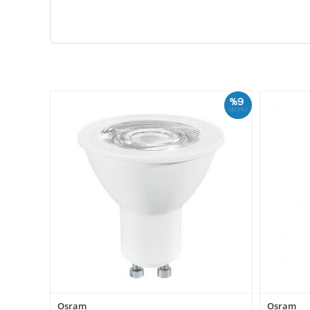
%9
İskonto
Osram
Osram