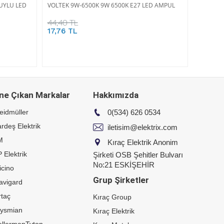
DUYLU LED
VOLTEK 9W-6500K 9W 6500K E27 LED AMPUL
44,40 TL
17,76 TL
ne Çıkan Markalar
Hakkımızda
eidmüller
0(534) 626 0534
rdeş Elektrik
iletisim@elektrix.com
M
Kıraç Elektrik Anonim
 Elektrik
Şirketi OSB Şehitler Bulvarı
No:21 ESKİŞEHİR
icino
Grup Şirketler
avigard
taç
Kıraç Group
rysmian
Kıraç Elektrik
ellermanTyton