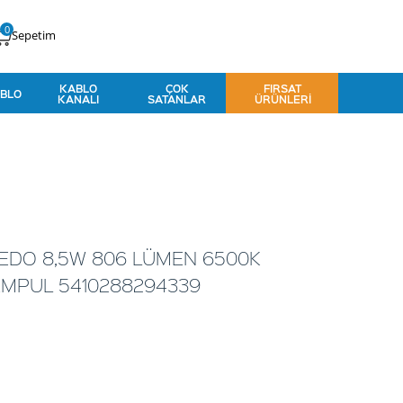
0
Sepetim
KABLO
ÇOK
FIRSAT
BLO
KANALI
SATANLAR
ÜRÜNLERI
LEDO 8,5W 806 LÜMEN 6500K
 AMPUL 5410288294339