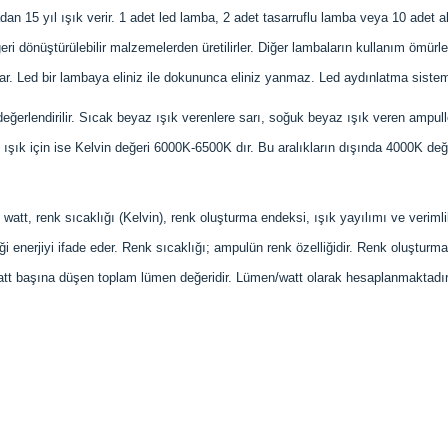
dan 15 yıl ışık verir. 1 adet led lamba, 2 adet tasarruflu lamba veya 10 adet a
geri dönüştürülebilir malzemelerden üretilirler. Diğer lambaların kullanım ömür
r. Led bir lambaya eliniz ile dokununca eliniz yanmaz. Led aydınlatma sistemler
a değerlendirilir. Sıcak beyaz ışık verenlere sarı, soğuk beyaz ışık veren ampul
şık için ise Kelvin değeri 6000K-6500K dır. Bu aralıkların dışında 4000K değer
att, renk sıcaklığı (Kelvin), renk oluşturma endeksi, ışık yayılımı ve verimli
ği enerjiyi ifade eder. Renk sıcaklığı; ampulün renk özelliğidir. Renk oluştu
n watt başına düşen toplam lümen değeridir. Lümen/watt olarak hesaplanmaktadır