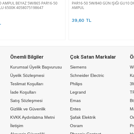
 AMPUL BEYAZ 5W/865 PAR16-50
PAR16-50 5W/840 GÜN IŞIĞI GU10 
U 6500K 4058075198647
AMPUL
39,60 TL
L
Önemli Bilgiler
Çok Satan Markalar
Ö
Kurumsal Üyelik Başvurusu
Siemens
W
Üyelik Sözleşmesi
Schneider Electric
Ka
Teslimat Koşulları
Philips
3
İade Koşulları
Legrand
TP
Satış Sözleşmesi
Emas
Bt
Gizlilik ve Güvenlik
Entes
M
KVKK Aydınlatma Metni
Şafak Elektrik
Or
İletişim
Osram
P
Alışveriş Güvenliği
Phoenix Contact
H