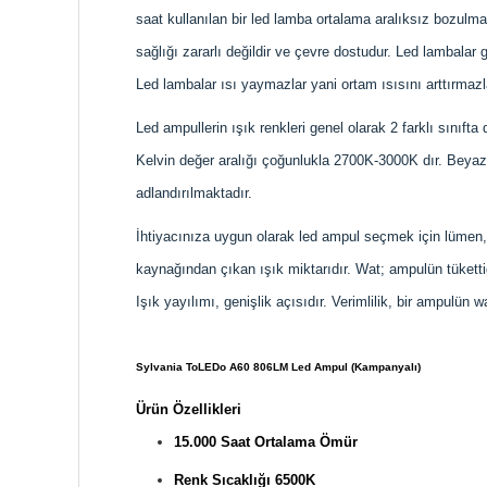
saat kullanılan bir led lamba ortalama aralıksız bozulma
sağlığı zararlı değildir ve çevre dostudur. Led lambalar 
Led lambalar ısı yaymazlar yani ortam ısısını arttırmazla
Led ampullerin ışık renkleri genel olarak 2 farklı sınıft
Kelvin değer aralığı çoğunlukla 2700K-3000K dır. Beyaz ı
adlandırılmaktadır.
İhtiyacınıza uygun olarak led ampul seçmek için lümen, w
kaynağından çıkan ışık miktarıdır. Wat; ampulün tüketti
Işık yayılımı, genişlik açısıdır. Verimlilik, bir ampulü
Sylvania ToLEDo A60 806LM Led Ampul (Kampanyalı)
Ürün Özellikleri
15.000 Saat Ortalama Ömür
Renk Sıcaklığı 6500K