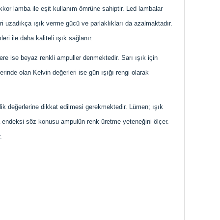
kkor lamba ile eşit kullanım ömrüne sahiptir. Led lambalar
leri uzadıkça ışık verme gücü ve parlaklıkları da azalmaktadır.
i ile daha kaliteli ışık sağlanır.
lere ise beyaz renkli ampuller denmektedir. Sarı ışık için
inde olan Kelvin değerleri ise gün ışığı rengi olarak
lik değerlerine dikkat edilmesi gerekmektedir. Lümen; ışık
rma endeksi söz konusu ampulün renk üretme yeteneğini ölçer.
.