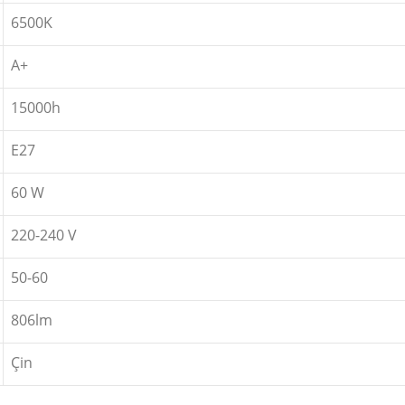
6500K
A+
15000h
E27
60 W
220-240 V
50-60
806lm
Çin