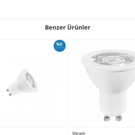
Benzer Ürünler
%9
İskonto
Osram