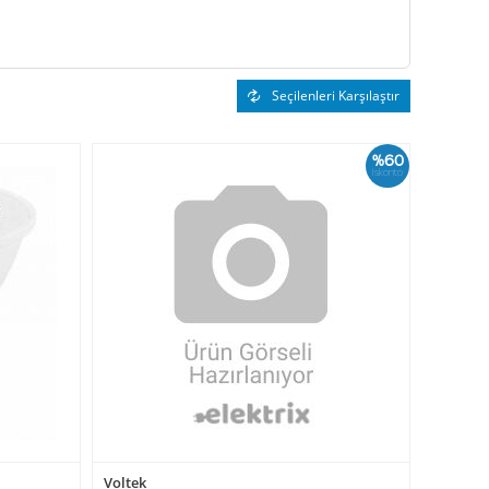
Seçilenleri Karşılaştır
%60
İskonto
Voltek