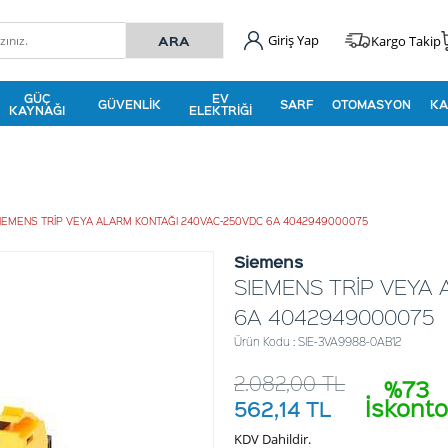
Giriş Yap
Kargo Takip
GÜÇ
EV
GÜVENLIK
SARF
OTOMASYON
KA
KAYNAĞI
ELEKTRIĞI
IEMENS TRİP VEYA ALARM KONTAĞI 240VAC-250VDC 6A 4042949000075
Siemens
SIEMENS TRİP VEYA
6A 4042949000075
Ürün Kodu : SIE-3VA9988-0AB12
2.082,00
TL
%73
İskonto
562,14
TL
KDV Dahildir.