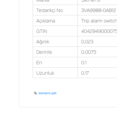
Tedarikçi No
3VA9988-0AB12
Açıklama
Trip alarm swit
GTIN
404294900007
Ağırlık
0.023
Derinlik
0.0075
En
0.1
Uzunluk
0.17
siemens şalt