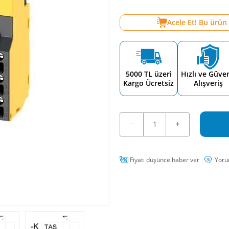
Acele Et! Bu ürün
5000 TL üzeri
Hızlı ve Güven
Kargo Ücretsiz
Alışveriş
Fiyatı düşünce haber ver
Yoru