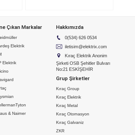
ne Çıkan Markalar
Hakkımızda
eidmüller
0(534) 626 0534
rdeş Elektrik
iletisim@elektrix.com
M
Kıraç Elektrik Anonim
 Elektrik
Şirketi OSB Şehitler Bulvarı
No:21 ESKİŞEHİR
icino
Grup Şirketler
avigard
taç
Kıraç Group
rysmian
Kıraç Elektrik
ellermanTyton
Kıraç Metal
raus & Naimer
Kıraç Otomasyon
Kıraç Galvaniz
ZKR