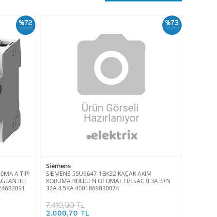
%72
%73
İskonto
İskonto
Siemens
0MA A TİPİ
SIEMENS 5SU6647-1BK32 KAÇAK AKIM
AĞLANTILI
KORUMA RÖLELİ N OTOMAT FI/LSAC 0.3A 3+N
24632091
32A 4.5KA 4001869030074
7.410,00 TL
2.000,70 TL