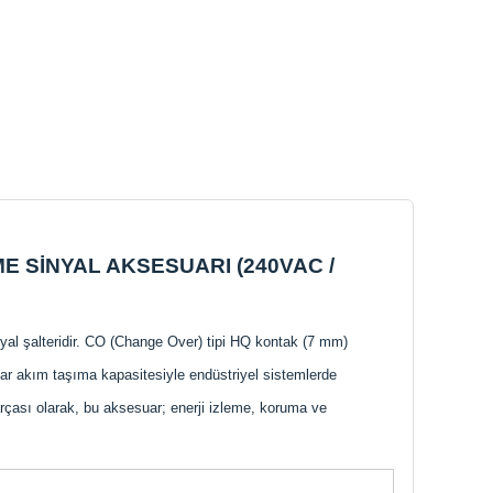
E SİNYAL AKSESUARI (240VAC /
al şalteridir. CO (Change Over) tipi HQ kontak (7 mm)
ar akım taşıma kapasitesiyle endüstriyel sistemlerde
çası olarak, bu aksesuar; enerji izleme, koruma ve