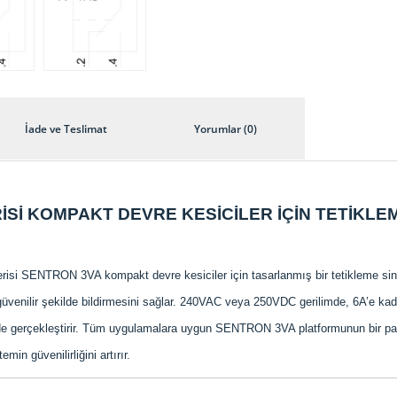
İade ve Teslimat
Yorumlar (0)
İSİ KOMPAKT DEVRE KESİCİLER İÇİN TETİKLEM
isi SENTRON 3VA kompakt devre kesiciler için tasarlanmış bir tetikleme siny
venilir şekilde bildirmesini sağlar. 240VAC veya 250VDC gerilimde, 6A’e kad
mde gerçekleştirir. Tüm uygulamalara uygun SENTRON 3VA platformunun bir par
in güvenilirliğini artırır.