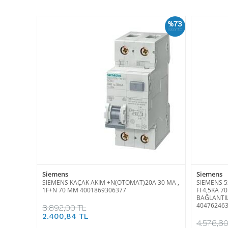
%73
İskonto
Siemens
Siemens
SIEMENS KAÇAK AKIM +N(OTOMAT)20A 30 MA ,
SIEMENS 5
1F+N 70 MM 4001869306377
FI 4,5KA 
BAĞLANTIL
40476246
8.892,00 TL
2.400,84 TL
4.576,80