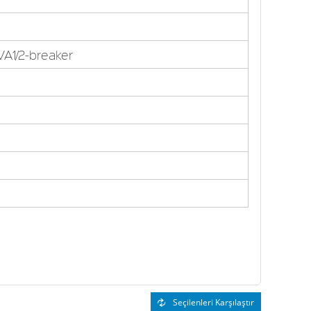
VA1/2-breaker
Seçilenleri Karşılaştır