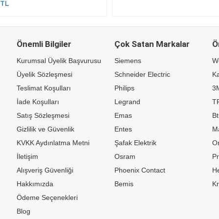
 TL
Önemli Bilgiler
Çok Satan Markalar
Ö
Kurumsal Üyelik Başvurusu
Siemens
W
Üyelik Sözleşmesi
Schneider Electric
Ka
Teslimat Koşulları
Philips
3
İade Koşulları
Legrand
TP
Satış Sözleşmesi
Emas
Bt
Gizlilik ve Güvenlik
Entes
M
KVKK Aydınlatma Metni
Şafak Elektrik
Or
İletişim
Osram
P
Alışveriş Güvenliği
Phoenix Contact
H
Hakkımızda
Bemis
K
Ödeme Seçenekleri
Blog