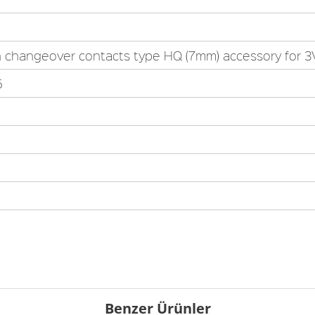
ch changeover contacts type HQ (7mm) accessory for 3
5
Benzer Ürünler