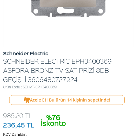
Schneider Electric
SCHNEIDER ELECTRIC EPH3400369
ASFORA BRONZ TV-SAT PRİZİ 8DB
GEÇİŞLİ 3606480727924
Ürün Kodu : SCHMT-EPH3400369
Acele Et! Bu ürün
14
kişinin sepetinde!
985,20
TL
%76
İskonto
236,45
TL
KDV Dahildir.