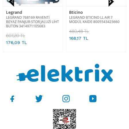
Legrand
Bticino
LEGRAND 768169 RAVENTİ
LEGRAND BTICINO LL AIR 7
BEYAZ PANJUR-STOR JALUZİ LİHT
MODÜL KAİDE 8005543423660
BUTON 3414971105683
480,48 TL
607,20 TL
168,17 TL
176,09 TL