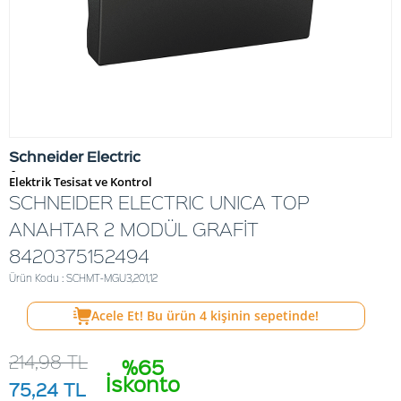
Schneider Electric
-
Elektrik Tesisat ve Kontrol
SCHNEIDER ELECTRIC UNICA TOP
ANAHTAR 2 MODÜL GRAFİT
8420375152494
Ürün Kodu : SCHMT-MGU3,201,12
Acele Et! Bu ürün
4
kişinin sepetinde!
214,98
TL
%65
İskonto
75,24
TL