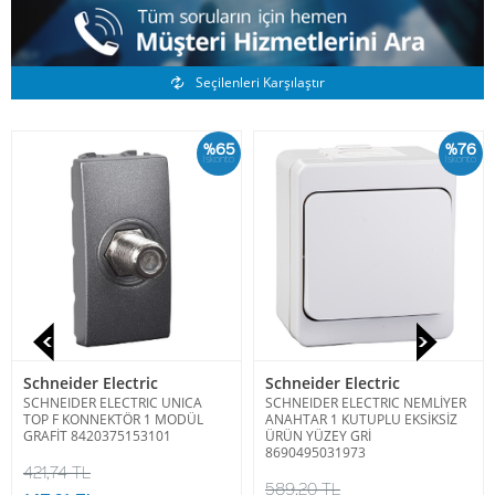
Benzer Ürünler
Seçilenleri Karşılaştır
%65
%76
İskonto
İskonto
Schneider Electric
Schneider Electric
SCHNEIDER ELECTRIC UNICA
SCHNEIDER ELECTRIC NEMLİYER
TOP F KONNEKTÖR 1 MODÜL
ANAHTAR 1 KUTUPLU EKSİKSİZ
GRAFİT 8420375153101
ÜRÜN YÜZEY GRİ
8690495031973
421,74 TL
589,20 TL