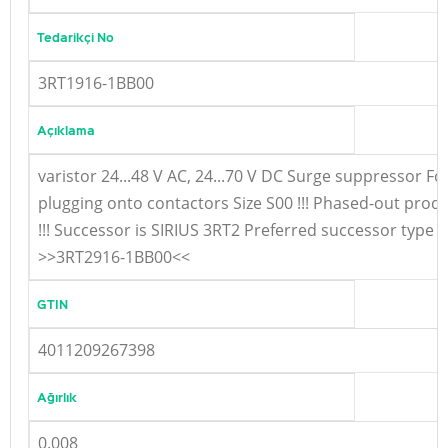
Tedarikçi No
3RT1916-1BB00
Açıklama
varistor 24...48 V AC, 24...70 V DC Surge suppressor Fo
plugging onto contactors Size S00 !!! Phased-out prod
!!! Successor is SIRIUS 3RT2 Preferred successor type i
>>3RT2916-1BB00<<
GTIN
4011209267398
Ağırlık
0.008