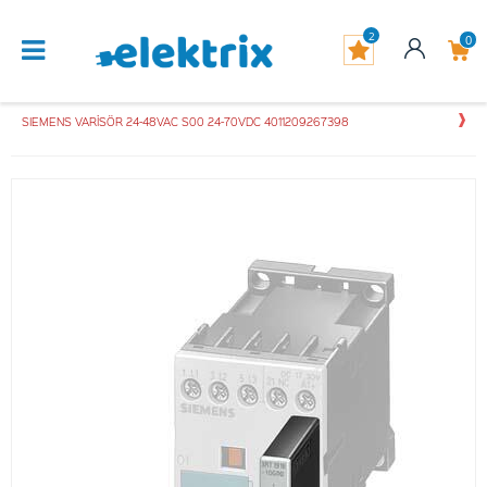
2
0
SIEMENS VARİSÖR 24-48VAC S00 24-70VDC 4011209267398