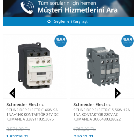
Benzer Ürünler
Seçilenleri Karşılaştır
%58
%58
İskonto
İskonto
Schneider Electric
Schneider Electric
SCHNEIDER ELECTRIC 4KW 9A
SCHNEIDER ELECTRIC 5,5KW 12A
1NA+1NK KONTAKTÖR 24V DC
1NA KONTAKTÖR 220V AC
KUMANDA 3389110353075
KUMANDA 3606480328022
3.874,20 TL
1.762,20 TL
1.627,16 TL
740,12 TL