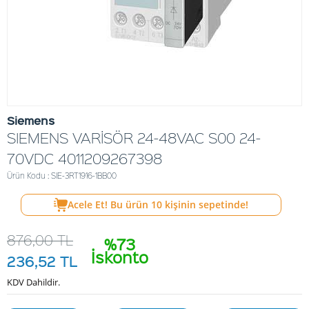
Siemens
SIEMENS VARİSÖR 24-48VAC S00 24-
70VDC 4011209267398
Ürün Kodu : SIE-3RT1916-1BB00
Acele Et! Bu ürün
10
kişinin sepetinde!
876,00
TL
%73
İskonto
236,52
TL
KDV Dahildir.