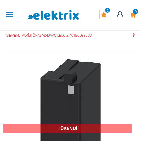
2
0
SIEMENS VARİSTÖR 127-240VAC LEDSİZ 4011209779334
TÜKENDİ