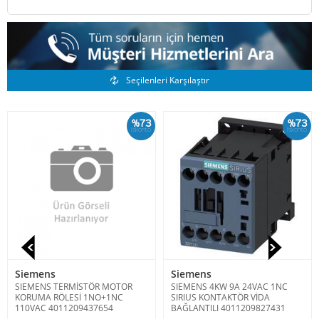
Benzer Ürünler
Seçilenleri Karşılaştır
%73
%73
İskonto
İskonto
Siemens
Siemens
SIEMENS TERMİSTÖR MOTOR
SIEMENS 4KW 9A 24VAC 1NC
KORUMA RÖLESİ 1NO+1NC
SIRIUS KONTAKTÖR VİDA
110VAC 4011209437654
BAĞLANTILI 4011209827431