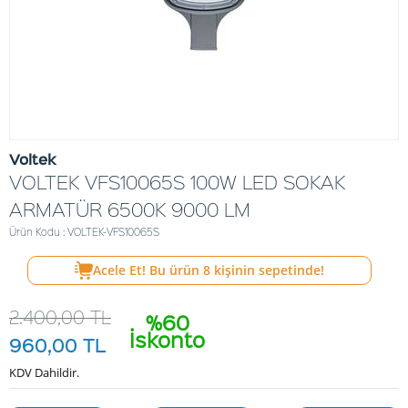
Voltek
VOLTEK VFS10065S 100W LED SOKAK
ARMATÜR 6500K 9000 LM
Ürün Kodu : VOLTEK-VFS10065S
Acele Et! Bu ürün
8
kişinin sepetinde!
2.400,00
TL
%60
İskonto
960,00
TL
KDV Dahildir.