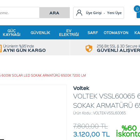
0
Üye Girişi
-
Yeni Üye
GÜÇ
EV
GÜVENLIK
SARF
OTOMASYON
KA
KAYNAĞI
ELEKTRIĞI
Ürünlerin %95'inde
256 Bit SSL & 3D Secure i
AYNI GÜN KARGO
GÜVENLİ ALIŞVER
 600W SOLAR LED SOKAK ARMATÜRÜ 6500K 7200 LM
Voltek
VOLTEK VSSL60065 
SOKAK ARMATÜRÜ 65
Ürün Kodu : VOLTEK-VSSL60065
7.800,00
TL
%60
İskont
3.120,00
TL