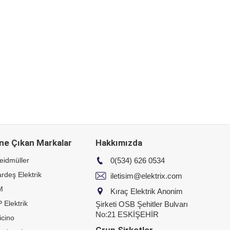
ne Çıkan Markalar
Hakkımızda
eidmüller
0(534) 626 0534
rdeş Elektrik
iletisim@elektrix.com
M
Kıraç Elektrik Anonim
 Elektrik
Şirketi OSB Şehitler Bulvarı
No:21 ESKİŞEHİR
icino
Grup Şirketler