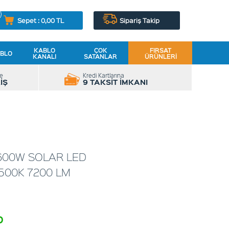
Sepet :
0,00
TL
Sipariş Takip
KABLO
ÇOK
FIRSAT
BLO
KANALI
SATANLAR
ÜRÜNLERI
le
Kredi Kartlarına
İŞ
9 TAKSİT İMKANI
600W SOLAR LED
00K 7200 LM
o