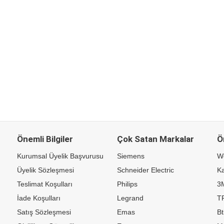
Önemli Bilgiler
Çok Satan Markalar
Ö
Kurumsal Üyelik Başvurusu
Siemens
W
Üyelik Sözleşmesi
Schneider Electric
Ka
Teslimat Koşulları
Philips
3
İade Koşulları
Legrand
TP
Satış Sözleşmesi
Emas
Bt