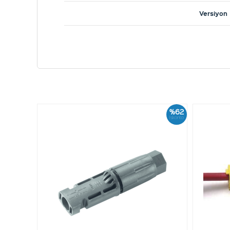
Versiyon
%62
İskonto