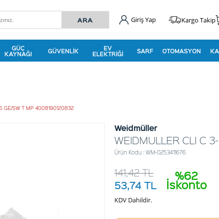
Giriş Yap
Kargo Takip
GÜÇ
EV
GÜVENLIK
SARF
OTOMASYON
KA
KAYNAĞI
ELEKTRIĞI
-6 GE/SW T MP 4008190120832
Weidmüller
WEIDMULLER CLI C 3
Ürün Kodu : WM-0253411676
141,42
TL
%62
İskonto
53,74
TL
KDV Dahildir.