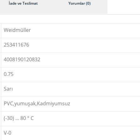
İade ve Teslimat
Yorumlar (0)
Weidmüller
253411676
4008190120832
0.75
Sarı
PVC,yumuşak,Kadmiyumsuz
(-30) ... 80 ° C
V-0