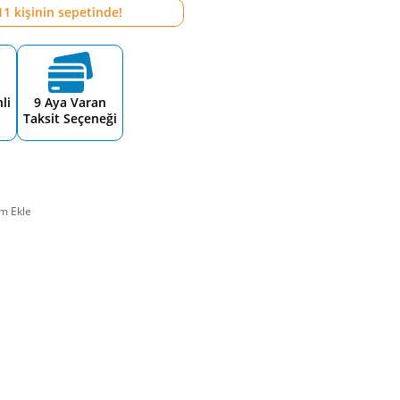
11
kişinin sepetinde!
li
9 Aya Varan
Taksit Seçeneği
m Ekle