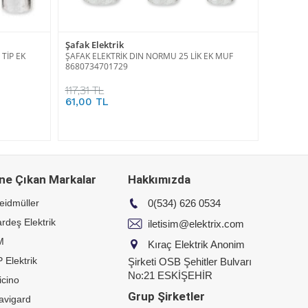
Şafak Elektrik
TİP EK
ŞAFAK ELEKTRİK DIN NORMU 25 LİK EK MUF
8680734701729
117,31 TL
61,00 TL
ne Çıkan Markalar
Hakkımızda
eidmüller
0(534) 626 0534
rdeş Elektrik
iletisim@elektrix.com
M
Kıraç Elektrik Anonim
 Elektrik
Şirketi OSB Şehitler Bulvarı
No:21 ESKİŞEHİR
icino
Grup Şirketler
avigard