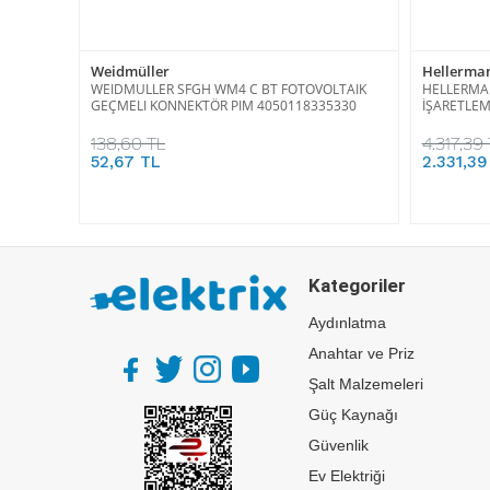
Weidmüller
Hellerma
WEIDMULLER SFGH WM4 C BT FOTOVOLTAIK
HELLERMA
GEÇMELI KONNEKTÖR PIM 4050118335330
İŞARETLEM
138,60 TL
4.317,39
52,67 TL
2.331,39
Kategoriler
Aydınlatma
Anahtar ve Priz
Şalt Malzemeleri
Güç Kaynağı
Güvenlik
Ev Elektriği