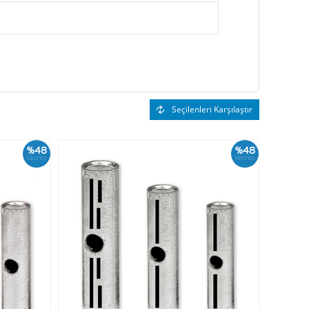
Seçilenleri Karşılaştır
%48
%48
İskonto
İskonto