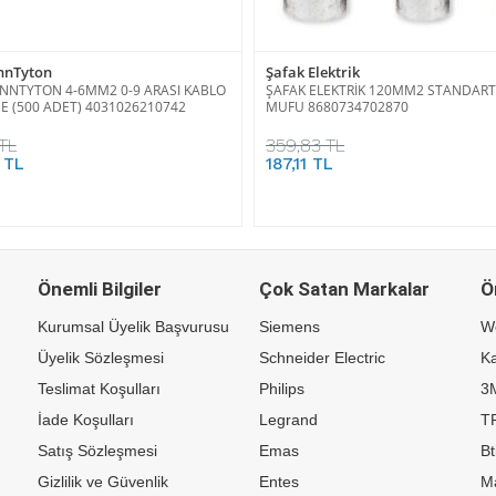
nnTyton
Şafak Elektrik
NNTYTON 4-6MM2 0-9 ARASI KABLO
ŞAFAK ELEKTRİK 120MM2 STANDART 
E (500 ADET) 4031026210742
MUFU 8680734702870
 TL
359,83 TL
 TL
187,11 TL
Önemli Bilgiler
Çok Satan Markalar
Ö
Kurumsal Üyelik Başvurusu
Siemens
W
Üyelik Sözleşmesi
Schneider Electric
Ka
Teslimat Koşulları
Philips
3
İade Koşulları
Legrand
TP
Satış Sözleşmesi
Emas
Bt
Gizlilik ve Güvenlik
Entes
M