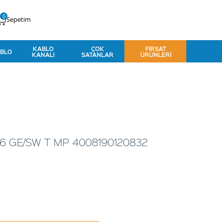
0
Sepetim
KABLO
ÇOK
FIRSAT
BLO
KANALI
SATANLAR
ÜRÜNLERI
-6 GE/SW T MP 4008190120832