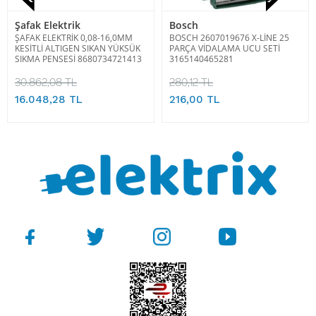
Şafak Elektrik
Bosch
ŞAFAK ELEKTRİK 0,08-16,0MM
BOSCH 2607019676 X-LİNE 25
KESİTLİ ALTIGEN SIKAN YÜKSÜK
PARÇA VİDALAMA UCU SETİ
SIKMA PENSESİ 8680734721413
3165140465281
30.862,08 TL
280,12 TL
16.048,28 TL
216,00 TL