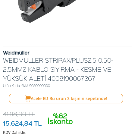
Weidmüller
WEIDMULLER STRIPAX/PLUS2.5 0,50-
2,5MM2 KABLO SIYIRMA - KESME VE
YÜKSÜK ALETİ 4008190067267
Ürün Kodu : WM-9020000000
Acele Et! Bu ürün
3
kişinin sepetinde!
41.118,00
TL
%62
İskonto
15.624,84
TL
KDV Dahildir.