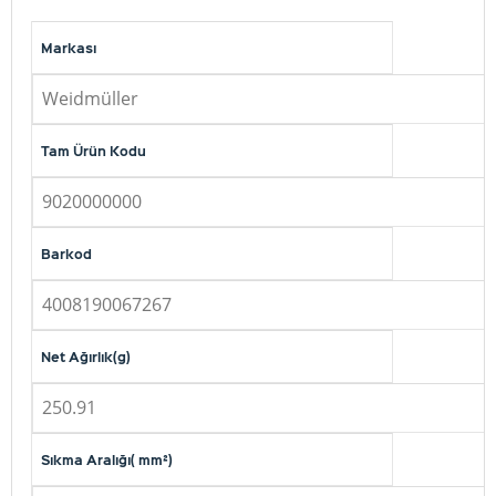
Markası
Weidmüller
Tam Ürün Kodu
9020000000
Barkod
4008190067267
Net Ağırlık(g)
250.91
Sıkma Aralığı( mm²)