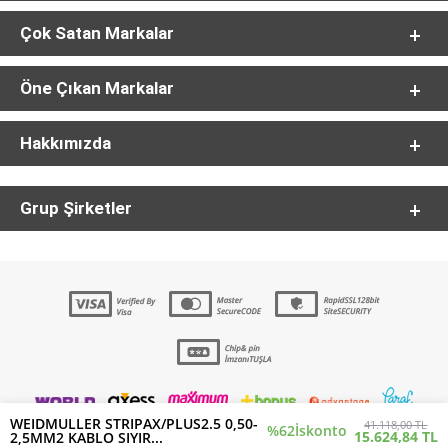
Çok Satan Markalar
Öne Çıkan Markalar
Hakkımızda
Grup Şirketler
WEIDMULLER STRIPAX/PLUS2.5 0,50-
41.118,00 TL
%62
İskonto
15.624,84 TL
2,5MM2 KABLO SIYIR...