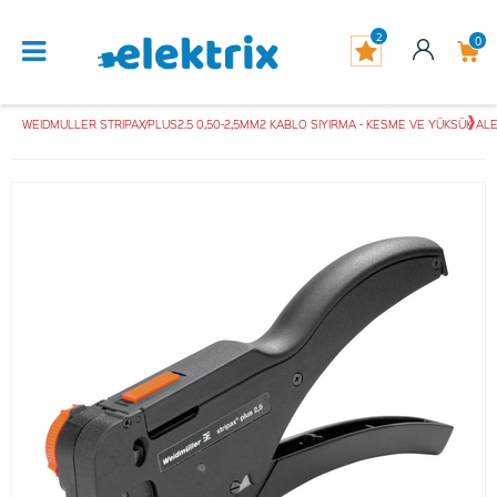
2
0
WEIDMULLER STRIPAX/PLUS2.5 0,50-2,5MM2 KABLO SIYIRMA - KESME VE YÜKSÜK AL