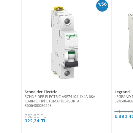
%56
İskonto
Schneider Electric
Legrand
SCHNEIDER ELECTRIC A9F74104 1X4A 6KA
LEGRAND D
İC60N C TİPİ OTOMATİK SİGORTA
32450640
3606480080258
23.760,
732,60 TL
6.890,4
322,34 TL