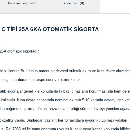
İade ve Teslimat
Yorumlar (0)
C TİPİ 25A 6KA OTOMATİK SİGORTA
.
25A otomatik sigortadır.
erde kullanılır. Bu ürünün amacı bir devreyi yüksek akım ve kısa devre akımd
e oluşması durumunu tespit eder ve akımı keser.
atik sigortalar genellikle konutlarda ki bazı cihazların korunmasında hem de end
 kullanılır. Kısa devre esnasında nominal akımın 5-10 katında devreyi gecikme
ldan bağımsız açtırma düzeni arıza devam ettiği sürece devreyi yeniden açacak
k özelliği vardır. Bunlardan bazları; her tornavidaya uygun kutup başı vidaları,
 tuş, Ral 7035 gri ile pano ortamına uygunluk, açık veya kapalı konumda kilit