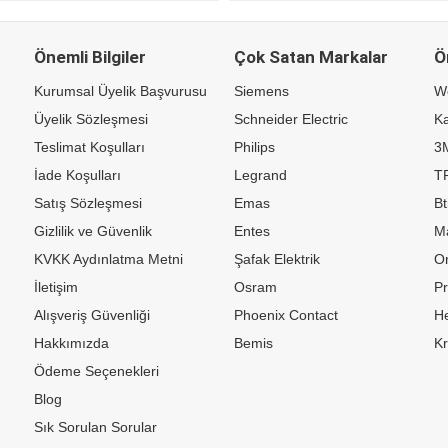
Önemli Bilgiler
Çok Satan Markalar
Ö
Kurumsal Üyelik Başvurusu
Siemens
W
Üyelik Sözleşmesi
Schneider Electric
Ka
Teslimat Koşulları
Philips
3
İade Koşulları
Legrand
TP
Satış Sözleşmesi
Emas
Bt
Gizlilik ve Güvenlik
Entes
M
KVKK Aydınlatma Metni
Şafak Elektrik
Or
İletişim
Osram
P
Alışveriş Güvenliği
Phoenix Contact
H
Hakkımızda
Bemis
K
Ödeme Seçenekleri
Blog
Sık Sorulan Sorular