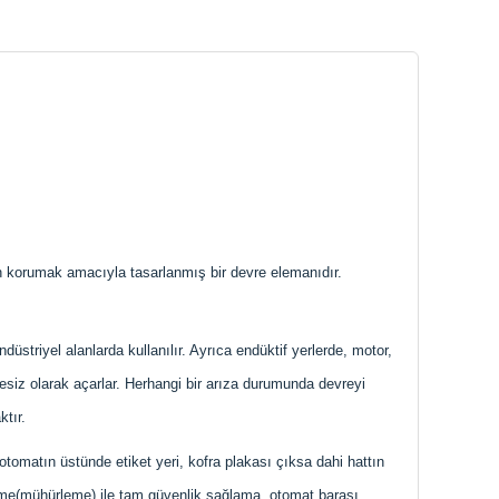
an korumak amacıyla tasarlanmış bir devre elemanıdır.
üstriyel alanlarda kullanılır. Ayrıca endüktif yerlerde, motor,
siz olarak açarlar. Herhangi bir arıza durumunda devreyi
tır.
 otomatın üstünde etiket yeri, kofra plakası çıksa dahi hattın
leme(mühürleme) ile tam güvenlik sağlama, otomat barası