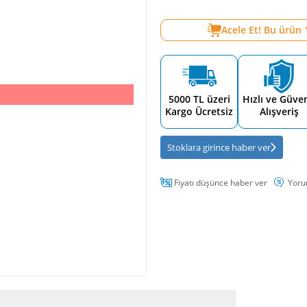
Acele Et! Bu ürün
5000 TL üzeri
Hızlı ve Güven
Kargo Ücretsiz
Alışveriş
Stoklara girince haber ver
Fiyatı düşünce haber ver
Yoru