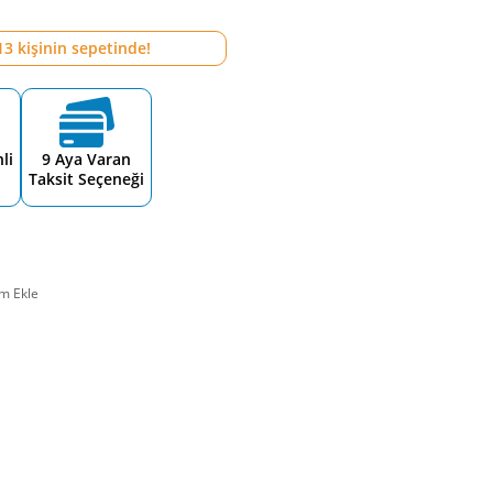
13
kişinin sepetinde!
li
9 Aya Varan
Taksit Seçeneği
m Ekle