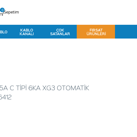
0
Sepetim
KABLO
ÇOK
FIRSAT
BLO
KANALI
SATANLAR
ÜRÜNLERI
5A C TİPİ 6KA XG3 OTOMATİK
6412