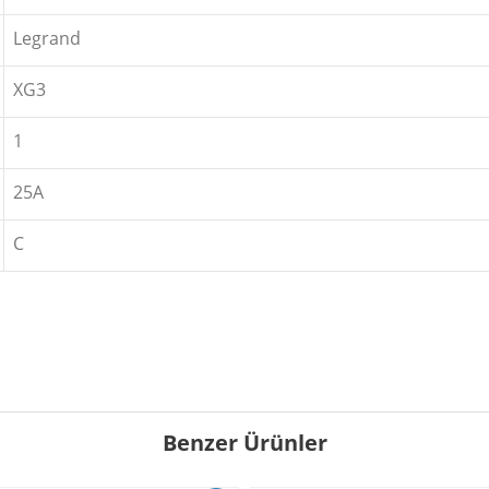
Legrand
XG3
1
25A
C
Benzer Ürünler