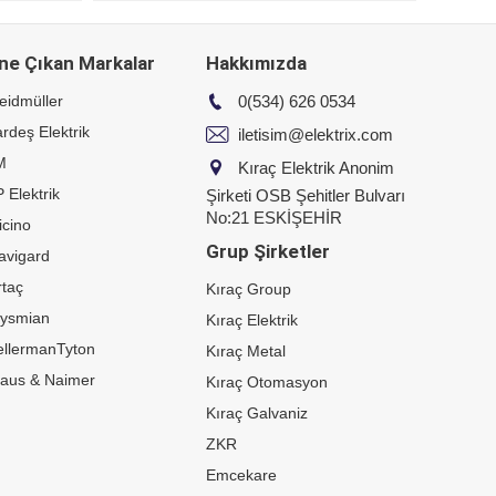
ne Çıkan Markalar
Hakkımızda
eidmüller
0(534) 626 0534
rdeş Elektrik
iletisim@elektrix.com
M
Kıraç Elektrik Anonim
 Elektrik
Şirketi OSB Şehitler Bulvarı
No:21 ESKİŞEHİR
icino
Grup Şirketler
avigard
taç
Kıraç Group
rysmian
Kıraç Elektrik
ellermanTyton
Kıraç Metal
raus & Naimer
Kıraç Otomasyon
Kıraç Galvaniz
ZKR
Emcekare