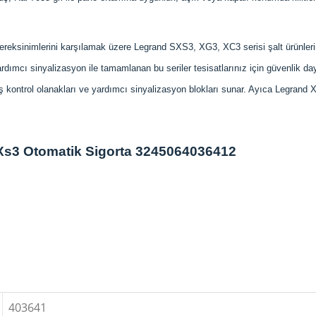
ereksinimlerini karşılamak üzere Legrand SXS3, XG3, XC3 serisi şalt ürünlerin
rdımcı sinyalizasyon ile tamamlanan bu seriler tesisatlarınız için güvenlik da
niş kontrol olanakları ve yardımcı sinyalizasyon blokları sunar. Ayıca Legran
Xs3 Otomatik Sigorta 3245064036412
403641