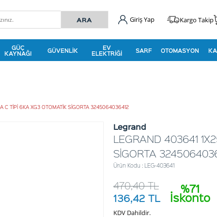
Giriş Yap
Kargo Takip
GÜÇ
EV
GÜVENLIK
SARF
OTOMASYON
KA
KAYNAĞI
ELEKTRIĞI
A C TİPİ 6KA XG3 OTOMATİK SİGORTA 3245064036412
Legrand
LEGRAND 403641 1X2
SİGORTA 324506403
Ürün Kodu : LEG-403641
470,40
TL
%71
İskonto
136,42
TL
KDV Dahildir.