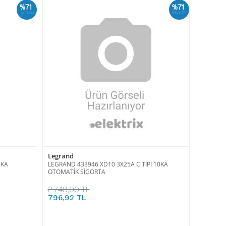
%71
%71
İskonto
İskonto
Legrand
6KA
LEGRAND 433946 XD10 3X25A C TİPİ 10KA
OTOMATİK SİGORTA
2.748,00 TL
796,92 TL