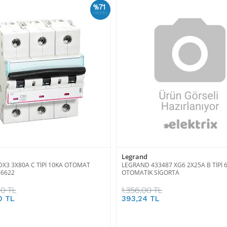
%71
İskonto
Legrand
X3 3X80A C TİPİ 10KA OTOMAT
LEGRAND 433487 XG6 2X25A B TİPİ 
86622
OTOMATİK SİGORTA
00 TL
1.356,00 TL
0 TL
393,24 TL