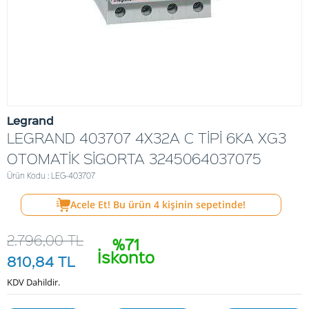
Legrand
LEGRAND 403707 4X32A C TİPİ 6KA XG3
OTOMATİK SİGORTA 3245064037075
Ürün Kodu : LEG-403707
Acele Et! Bu ürün
4
kişinin sepetinde!
2.796,00
TL
%71
İskonto
810,84
TL
KDV Dahildir.