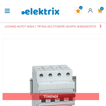
2
0
LEGRAND 403707 4X32A C TİPİ 6KA XG3 OTOMATİK SİGORTA 3245064037075
TÜKENDİ