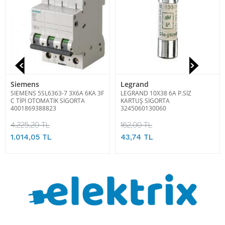
Siemens
Legrand
SIEMENS 5SL6363-7 3X6A 6KA 3F
LEGRAND 10X38 6A P.SİZ
C TİPİ OTOMATİK SİGORTA
KARTUŞ SİGORTA
4001869388823
3245060130060
4.225,20 TL
162,00 TL
1.014,05 TL
43,74 TL