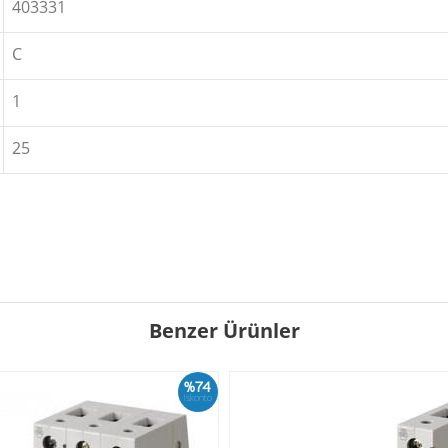
403331
C
1
25
Benzer Ürünler
%74
İskonto