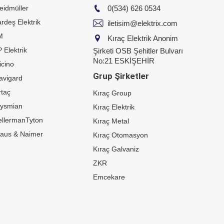
eidmüller
0(534) 626 0534
rdeş Elektrik
iletisim@elektrix.com
M
Kıraç Elektrik Anonim
 Elektrik
Şirketi OSB Şehitler Bulvarı
No:21 ESKİŞEHİR
icino
Grup Şirketler
avigard
taç
Kıraç Group
rysmian
Kıraç Elektrik
ellermanTyton
Kıraç Metal
raus & Naimer
Kıraç Otomasyon
Kıraç Galvaniz
ZKR
Emcekare