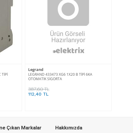
Legrand
 TİPİ
LEGRAND 433473 XG6 1X20 B TİPİ 6KA
OTOMATİK SİGORTA
387,60 TL
112,40 TL
ne Çıkan Markalar
Hakkımızda