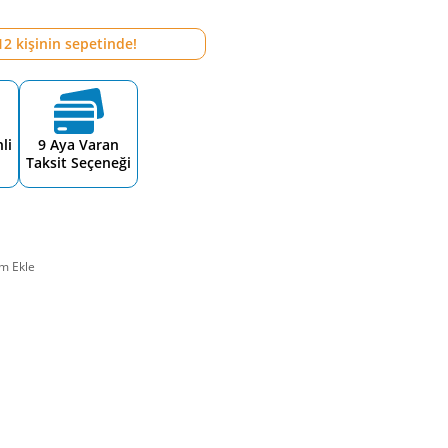
12
kişinin sepetinde!
li
9 Aya Varan
Taksit Seçeneği
m Ekle