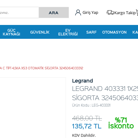
Giriş Yap
Kargo Takip
GÜÇ
EV
GÜVENLIK
SARF
OTOMASYON
KA
KAYNAĞI
ELEKTRIĞI
A C TİPİ 4,5KA XS3 OTOMATİK SİGORTA 3245064033312
Legrand
LEGRAND 403331 1X25
SİGORTA 324506403
Ürün Kodu : LEG-403331
468,00
TL
%71
İskonto
135,72
TL
KDV Dahildir.