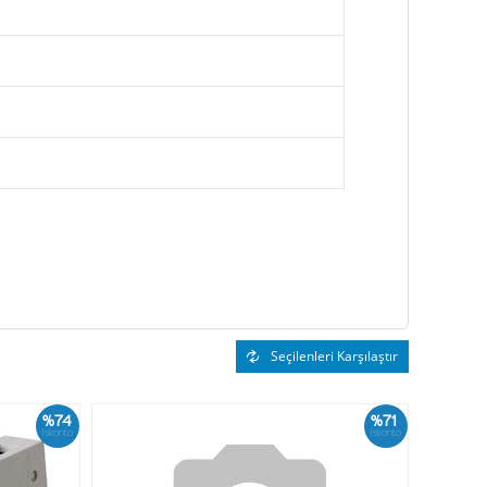
Seçilenleri Karşılaştır
%74
%71
İskonto
İskonto