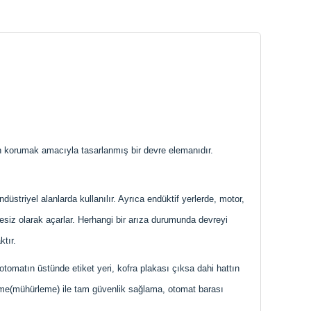
an korumak amacıyla tasarlanmış bir devre elemanıdır.
üstriyel alanlarda kullanılır. Ayrıca endüktif yerlerde, motor,
siz olarak açarlar. Herhangi bir arıza durumunda devreyi
tır.
 otomatın üstünde etiket yeri, kofra plakası çıksa dahi hattın
leme(mühürleme) ile tam güvenlik sağlama, otomat barası