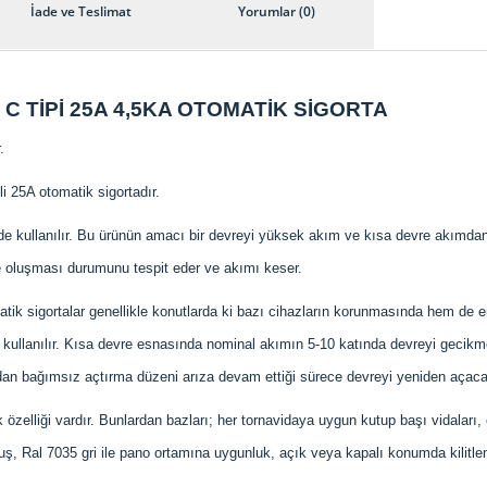
İade ve Teslimat
Yorumlar (0)
C TİPİ 25A 4,5KA OTOMATİK SİGORTA
.
i 25A otomatik sigortadır.
erde kullanılır. Bu ürünün amacı bir devreyi yüksek akım ve kısa devre akımd
e oluşması durumunu tespit eder ve akımı keser.
atik sigortalar genellikle konutlarda ki bazı cihazların korunmasında hem de end
 kullanılır. Kısa devre esnasında nominal akımın 5-10 katında devreyi gecikme
ldan bağımsız açtırma düzeni arıza devam ettiği sürece devreyi yeniden açacak
k özelliği vardır. Bunlardan bazları; her tornavidaya uygun kutup başı vidaları,
 tuş, Ral 7035 gri ile pano ortamına uygunluk, açık veya kapalı konumda kilit