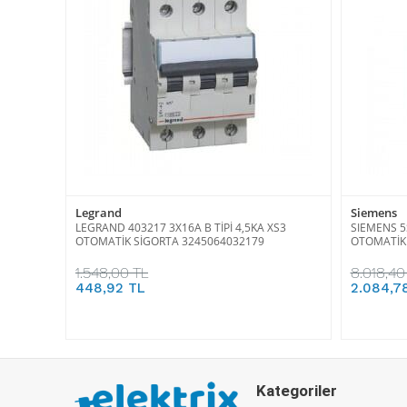
Legrand
Siemens
LEGRAND 403217 3X16A B TİPİ 4,5KA XS3
SIEMENS 5S
OTOMATİK SİGORTA 3245064032179
OTOMATİK 
1.548,00 TL
8.018,40
448,92 TL
2.084,7
Kategoriler