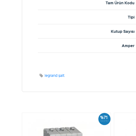
Tam Ürün Kodu
Tipi
Kutup Sayısı
Amper
legrand şalt
%71
İskonto