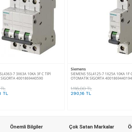
Siemens
L4363-7 3X63A 10KA 3F C TİPİ
SIEMENS 5SL4125-7 1X25A 10KA 1F C
SİGORTA 4001869440590
OTOMATİK SİGORTA 4001869440194
 TL
1.116,00 TL
8 TL
290,16 TL
Önemli Bilgiler
Çok Satan Markalar
Ö