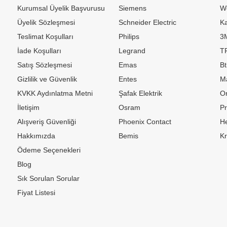
Kurumsal Üyelik Başvurusu
Siemens
W
Üyelik Sözleşmesi
Schneider Electric
Ka
Teslimat Koşulları
Philips
3
İade Koşulları
Legrand
TP
Satış Sözleşmesi
Emas
Bt
Gizlilik ve Güvenlik
Entes
M
KVKK Aydınlatma Metni
Şafak Elektrik
Or
İletişim
Osram
P
Alışveriş Güvenliği
Phoenix Contact
H
Hakkımızda
Bemis
K
Ödeme Seçenekleri
Blog
Sık Sorulan Sorular
Fiyat Listesi