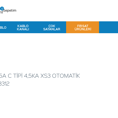
0
Sepetim
KABLO
ÇOK
FIRSAT
BLO
KANALI
SATANLAR
ÜRÜNLERI
A C TİPİ 4,5KA XS3 OTOMATİK
3312