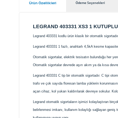
Ürün Özellikleri
Ödeme Seçenekleri
LEGRAND 403331 XS3 1 KUTUPLU 
Legrand 403331 kodlu ürün klasik bir otomatik sigortadır
Legrand 403331 1 fazlı, anahtarlı 4,5kA kesme kapasitel
Otomatik sigortalar, elektrik tesisatın bulunduğu her y
Otomatik sigortalar devrede aşırı akım ya da kısa devr
Legrand 403331 C tip bir otomatik sigortadır. C tipi otom
trafo ve çok sayıda floresan lamba yüklerin korunmasın
açan cihaz, kol yukarı kaldırılarak devreye sokulur. Ko
Legrand otomatik sigortaların işimizi kolaylaştıran birço
belirlenmesi imkanı, kullanım kolaylığı sağlayan geniş
kullanımına uygun yapı.