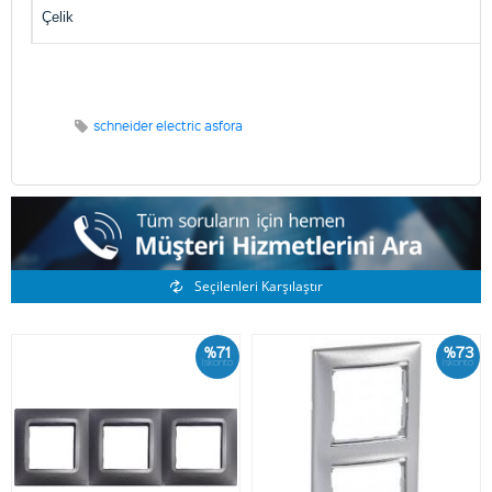
Çelik
schneider electric asfora
Benzer Ürünler
Seçilenleri Karşılaştır
%71
%73
İskonto
İskonto