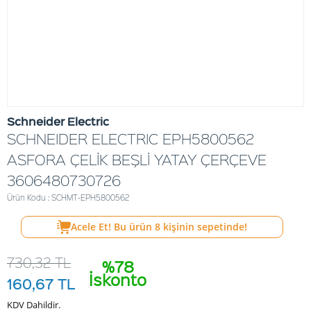
Schneider Electric
SCHNEIDER ELECTRIC EPH5800562
ASFORA ÇELİK BEŞLİ YATAY ÇERÇEVE
3606480730726
Ürün Kodu : SCHMT-EPH5800562
Acele Et! Bu ürün
8
kişinin sepetinde!
730,32
TL
%78
İskonto
160,67
TL
KDV Dahildir.