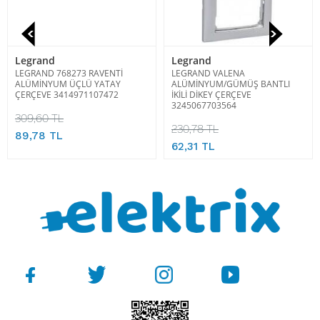
Legrand
Legrand
LEGRAND 768273 RAVENTİ
LEGRAND VALENA
ALÜMİNYUM ÜÇLÜ YATAY
ALÜMİNYUM/GÜMÜŞ BANTLI
ÇERÇEVE 3414971107472
İKİLİ DİKEY ÇERÇEVE
3245067703564
309,60 TL
230,78 TL
89,78 TL
62,31 TL