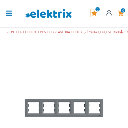
2
0
SCHNEIDER ELECTRIC EPH5800562 ASFORA ÇELİK BEŞLİ YATAY ÇERÇEVE 3606480