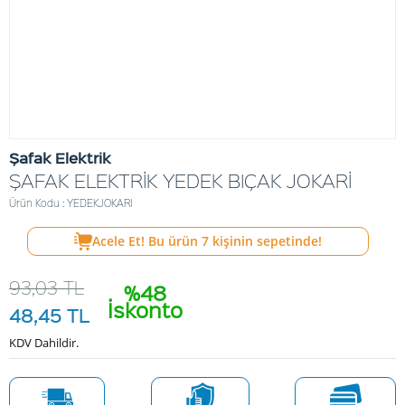
Şafak Elektrik
ŞAFAK ELEKTRİK YEDEK BIÇAK JOKARİ
Ürün Kodu : YEDEKJOKARI
Acele Et! Bu ürün
7
kişinin sepetinde!
93,03
TL
%48
İskonto
48,45
TL
KDV Dahildir.