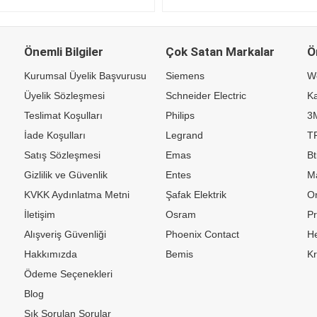
Önemli Bilgiler
Çok Satan Markalar
Ö
Kurumsal Üyelik Başvurusu
Siemens
W
Üyelik Sözleşmesi
Schneider Electric
Ka
Teslimat Koşulları
Philips
3
İade Koşulları
Legrand
TP
Satış Sözleşmesi
Emas
Bt
Gizlilik ve Güvenlik
Entes
M
KVKK Aydınlatma Metni
Şafak Elektrik
Or
İletişim
Osram
P
Alışveriş Güvenliği
Phoenix Contact
H
Hakkımızda
Bemis
K
Ödeme Seçenekleri
Blog
Sık Sorulan Sorular