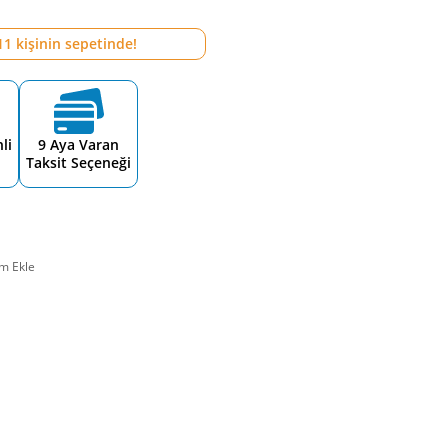
11
kişinin sepetinde!
li
9 Aya Varan
Taksit Seçeneği
m Ekle