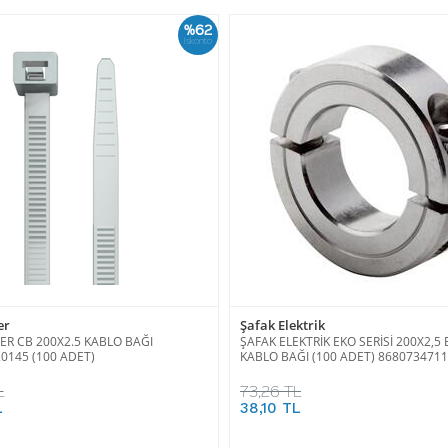
%62
İskonto
er
Şafak Elektrik
R CB 200X2.5 KABLO BAĞI
ŞAFAK ELEKTRİK EKO SERİSİ 200X2,5
0145 (100 ADET)
KABLO BAĞI (100 ADET) 868073471
L
73,26 TL
L
38,10 TL