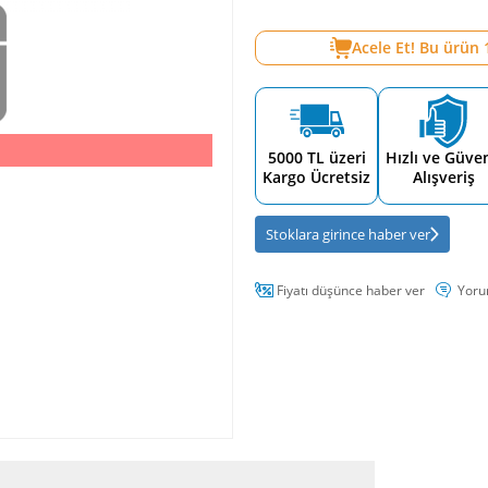
Acele Et! Bu ürün
5000 TL üzeri
Hızlı ve Güven
Kargo Ücretsiz
Alışveriş
Stoklara girince haber ver
Fiyatı düşünce haber ver
Yoru