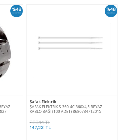
%48
%48
İskonto
İskonto
Şafak Elektrik
 BEYAZ
ŞAFAK ELEKTRİK S-360-4C 360X4,5 BEYAZ
1827
KABLO BAĞI (100 ADET) 8680734712015
283,14 TL
147,23 TL