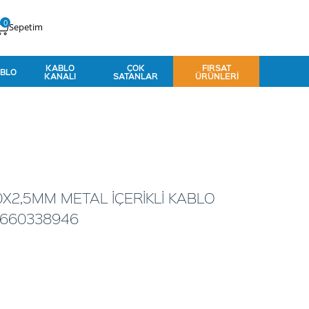
0
Sepetim
KABLO
ÇOK
FIRSAT
BLO
KANALI
SATANLAR
ÜRÜNLERI
0X2,5MM METAL İÇERİKLİ KABLO
22660338946