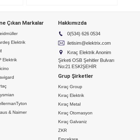
ne Çıkan Markalar
Hakkımızda
eidmüller
0(534) 626 0534
rdeş Elektrik
iletisim@elektrix.com
M
Kıraç Elektrik Anonim
 Elektrik
Şirketi OSB Şehitler Bulvarı
No:21 ESKİŞEHİR
icino
Grup Şirketler
avigard
taç
Kıraç Group
rysmian
Kıraç Elektrik
ellermanTyton
Kıraç Metal
raus & Naimer
Kıraç Otomasyon
Kıraç Galvaniz
ZKR
Emcekare