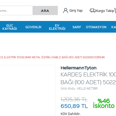
Giriş Yap
Kargo Takip
GÜÇ
EV
GÜVENLIK
SARF
OTOMASYON
KA
KAYNAĞI
ELEKTRIĞI
Ş ELEKTRİK 100X2,5MM METAL İÇERİKLİ KABLO BAĞI (100 ADET) 5022660338946
HellermannTyton
KARDEŞ ELEKTRİK 10
BAĞI (100 ADET) 50
Ürün Kodu : HELLE-MCT18R
1.205,36
TL
%46
İskonto
650,89
TL
KDV Dahildir.