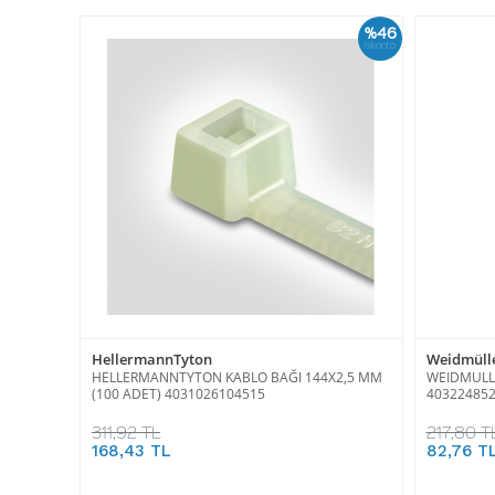
%46
İskonto
HellermannTyton
Weidmüll
HELLERMANNTYTON KABLO BAĞI 144X2,5 MM
WEIDMULLE
(100 ADET) 4031026104515
403224852
311,92 TL
217,80 T
168,43 TL
82,76 T