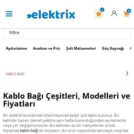
2
0
Filtre
Aydınlatma
Anahtar ve Priz
Şalt Malzemeleri
Güç Kaynağı
G
KABLO BAĞI
Kablo Bağı Çeşitleri, Modelleri ve
Fiyatları
Bir elektrik tesisatında istenmeyecek kadar çok kablo bulunur. Bu
kablolar bazen demet şekline aynı hatta bulunduğundan ayrılamazlar
veya yer değiştiremezler. Bu kabloları az bir maliyetle bir arada
toplamak
kablo bağı
ile mümkün. Bu ürün sayesinde karmaşık veya tek