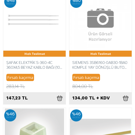
iskonto
iskonto
Hızlı Teslimat
Hızlı Teslimat
ŞAFAK ELEKTRİK S-360-4C
SIEMENS 3SB6160-0AB30-1BA0
360X4,5 BEYAZ KABLO BAĞI (100
KOMPLE YAY DÖNÜŞLÜ BUTON
ADET) 8680734712015
METAL SARI 1NO
Fırsatı kaçırma
Fırsatı kaçırma
283,14 TL
804,00 TL
147,23 TL
134,00 TL + KDV
%46
%46
iskonto
iskonto