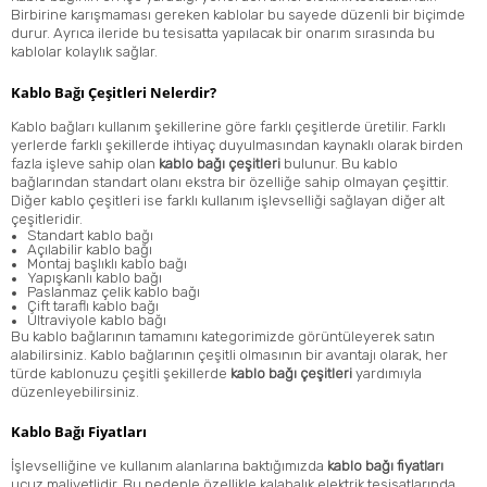
Birbirine karışmaması gereken kablolar bu sayede düzenli bir biçimde
durur. Ayrıca ileride bu tesisatta yapılacak bir onarım sırasında bu
kablolar kolaylık sağlar.
Kablo Bağı Çeşitleri Nelerdir?
Kablo bağları kullanım şekillerine göre farklı çeşitlerde üretilir. Farklı
yerlerde farklı şekillerde ihtiyaç duyulmasından kaynaklı olarak birden
fazla işleve sahip olan
kablo bağı çeşitleri
bulunur. Bu kablo
bağlarından standart olanı ekstra bir özelliğe sahip olmayan çeşittir.
Diğer kablo çeşitleri ise farklı kullanım işlevselliği sağlayan diğer alt
çeşitleridir.
Standart kablo bağı
Açılabilir kablo bağı
Montaj başlıklı kablo bağı
Yapışkanlı kablo bağı
Paslanmaz çelik kablo bağı
Çift taraflı kablo bağı
Ultraviyole kablo bağı
Bu kablo bağlarının tamamını kategorimizde görüntüleyerek satın
alabilirsiniz. Kablo bağlarının çeşitli olmasının bir avantajı olarak, her
türde kablonuzu çeşitli şekillerde
kablo bağı çeşitleri
yardımıyla
düzenleyebilirsiniz.
Kablo Bağı Fiyatları
İşlevselliğine ve kullanım alanlarına baktığımızda
kablo bağı fiyatları
ucuz maliyetlidir. Bu nedenle özellikle kalabalık elektrik tesisatlarında