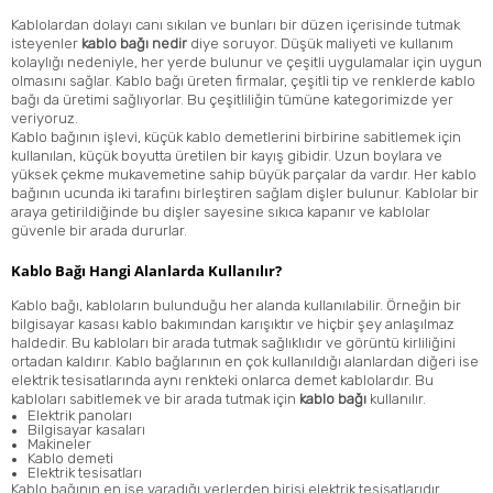
Kablolardan dolayı canı sıkılan ve bunları bir düzen içerisinde tutmak
isteyenler
kablo bağı nedir
diye soruyor. Düşük maliyeti ve kullanım
kolaylığı nedeniyle, her yerde bulunur ve çeşitli uygulamalar için uygun
olmasını sağlar. Kablo bağı üreten firmalar, çeşitli tip ve renklerde kablo
bağı da üretimi sağlıyorlar. Bu çeşitliliğin tümüne kategorimizde yer
veriyoruz.
Kablo bağının işlevi, küçük kablo demetlerini birbirine sabitlemek için
kullanılan, küçük boyutta üretilen bir kayış gibidir. Uzun boylara ve
yüksek çekme mukavemetine sahip büyük parçalar da vardır. Her kablo
bağının ucunda iki tarafını birleştiren sağlam dişler bulunur. Kablolar bir
araya getirildiğinde bu dişler sayesine sıkıca kapanır ve kablolar
güvenle bir arada dururlar.
Kablo Bağı Hangi Alanlarda Kullanılır?
Kablo bağı, kabloların bulunduğu her alanda kullanılabilir. Örneğin bir
bilgisayar kasası kablo bakımından karışıktır ve hiçbir şey anlaşılmaz
haldedir. Bu kabloları bir arada tutmak sağlıklıdır ve görüntü kirliliğini
ortadan kaldırır. Kablo bağlarının en çok kullanıldığı alanlardan diğeri ise
elektrik tesisatlarında aynı renkteki onlarca demet kablolardır. Bu
kabloları sabitlemek ve bir arada tutmak için
kablo bağı
kullanılır.
Elektrik panoları
Bilgisayar kasaları
Makineler
Kablo demeti
Elektrik tesisatları
Kablo bağının en işe yaradığı yerlerden birisi elektrik tesisatlarıdır.