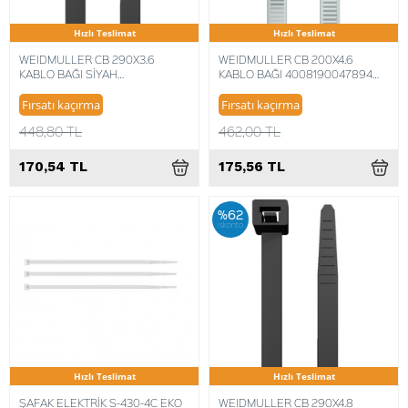
Hızlı Teslimat
Hızlı Teslimat
WEIDMULLER CB 290X3.6
WEIDMULLER CB 200X4.6
KABLO BAĞI SİYAH
KABLO BAĞI 4008190047894
4008190362331 (100 ADET)
(100 ADET)
Fırsatı kaçırma
Fırsatı kaçırma
448,80 TL
462,00 TL
170,54 TL
175,56 TL
%62
iskonto
Hızlı Teslimat
Hızlı Teslimat
ŞAFAK ELEKTRİK S-430-4C EKO
WEIDMULLER CB 290X4.8