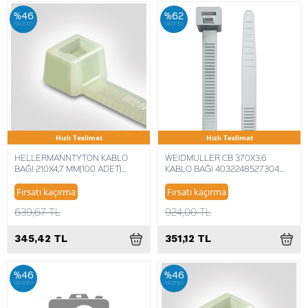
%46
%62
iskonto
iskonto
Hızlı Teslimat
Hızlı Teslimat
HELLERMANNTYTON KABLO
WEIDMULLER CB 370X3.6
BAĞI 210X4,7 MM(100 ADET)
KABLO BAĞI 4032248527304
4031026105499
(100 ADET)
Fırsatı kaçırma
Fırsatı kaçırma
639,67 TL
924,00 TL
345,42 TL
351,12 TL
%46
%46
iskonto
iskonto