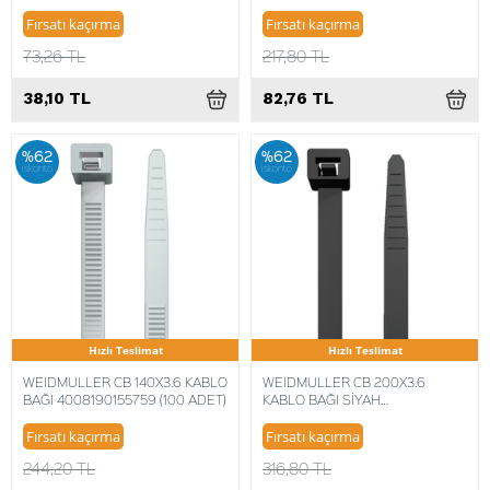
ADET) 8680734711827
(100 ADET)
Fırsatı kaçırma
Fırsatı kaçırma
73,26 TL
217,80 TL
38,10 TL
82,76 TL
%62
%62
iskonto
iskonto
Hızlı Teslimat
Hızlı Teslimat
WEIDMULLER CB 140X3.6 KABLO
WEIDMULLER CB 200X3.6
BAĞI 4008190155759 (100 ADET)
KABLO BAĞI SİYAH
4008190362348 (100 ADET)
Fırsatı kaçırma
Fırsatı kaçırma
244,20 TL
316,80 TL