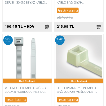
SERİSİ 430X4.5 BEYAZ KABLO
KABLO BAĞI SİYAH
BAĞI
4008190882990 (100 ADET)
Fırsatı kaçırma
567,60 TL
160,45 TL + KDV
215,69 TL
%62
%46
iskonto
iskonto
Hızlı Teslimat
Hızlı Teslimat
WEIDMULLER KABLO BAĞI CB
HELLERMANNTYTON KABLO
290X4.8 4008190094423 100
BAĞI 200X2,5 MM (100 ADET)
ADET
4031026104416
Fırsatı kaçırma
Fırsatı kaçırma