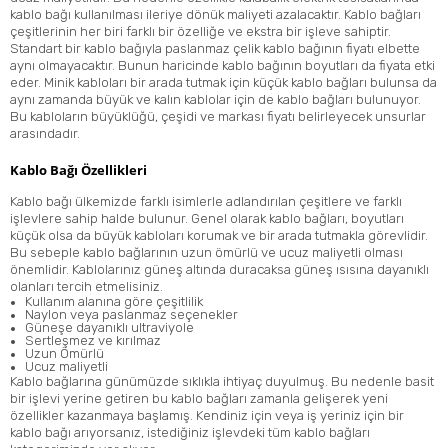
kablo bağı kullanılması ileriye dönük maliyeti azalacaktır. Kablo bağları
çeşitlerinin her biri farklı bir özelliğe ve ekstra bir işleve sahiptir.
Standart bir kablo bağıyla paslanmaz çelik kablo bağının fiyatı elbette
aynı olmayacaktır. Bunun haricinde kablo bağının boyutları da fiyata etki
eder. Minik kabloları bir arada tutmak için küçük kablo bağları bulunsa da
aynı zamanda büyük ve kalın kablolar için de kablo bağları bulunuyor.
Bu kabloların büyüklüğü, çeşidi ve markası fiyatı belirleyecek unsurlar
arasındadır.
Kablo Bağı Özellikleri
Kablo bağı ülkemizde farklı isimlerle adlandırılan çeşitlere ve farklı
işlevlere sahip halde bulunur. Genel olarak kablo bağları, boyutları
küçük olsa da büyük kabloları korumak ve bir arada tutmakla görevlidir.
Bu sebeple kablo bağlarının uzun ömürlü ve ucuz maliyetli olması
önemlidir. Kablolarınız güneş altında duracaksa güneş ısısına dayanıklı
olanları tercih etmelisiniz.
Kullanım alanına göre çeşitlilik
Naylon veya paslanmaz seçenekler
Güneşe dayanıklı ultraviyole
Sertleşmez ve kırılmaz
Uzun Ömürlü
Ucuz maliyetli
Kablo bağlarına günümüzde sıklıkla ihtiyaç duyulmuş. Bu nedenle basit
bir işlevi yerine getiren bu kablo bağları zamanla gelişerek yeni
özellikler kazanmaya başlamış. Kendiniz için veya iş yeriniz için bir
kablo bağı arıyorsanız, istediğiniz işlevdeki tüm kablo bağları