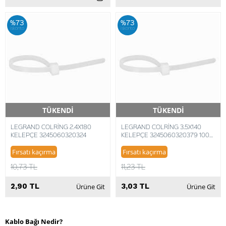
%73
%73
iskonto
iskonto
TÜKENDİ
TÜKENDİ
Hızlı Teslimat
Hızlı Teslimat
LEGRAND COLRİNG 2.4X180
LEGRAND COLRİNG 3.5X140
KELEPÇE 3245060320324
KELEPÇE 3245060320379 100
ADET
Fırsatı kaçırma
Fırsatı kaçırma
10,73 TL
11,23 TL
2,90 TL
3,03 TL
Ürüne Git
Ürüne Git
Kablo Bağı Nedir?