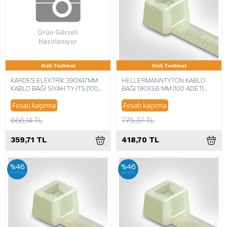
Hızlı Teslimat
Hızlı Teslimat
KARDEŞ ELEKTRİK 390X47MM
HELLERMANNTYTON KABLO
KABLO BAĞI SİYAH TY-ITS (100
BAĞI 190X3,6 MM (100 ADET)
ADET)
5022660018862
Fırsatı kaçırma
Fırsatı kaçırma
666,14 TL
775,37 TL
359,71 TL
418,70 TL
%46
%46
iskonto
iskonto