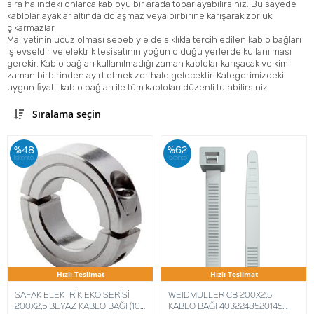
sıra halindeki onlarca kabloyu bir arada toparlayabilirsiniz. Bu sayede
kablolar ayaklar altında dolaşmaz veya birbirine karışarak zorluk
çıkarmazlar.
Maliyetinin ucuz olması sebebiyle de sıklıkla tercih edilen kablo bağları
işlevseldir ve elektrik tesisatının yoğun olduğu yerlerde kullanılması
gerekir. Kablo bağları kullanılmadığı zaman kablolar karışacak ve kimi
zaman birbirinden ayırt etmek zor hale gelecektir. Kategorimizdeki
uygun fiyatlı kablo bağları ile tüm kabloları düzenli tutabilirsiniz.
Sıralama seçin
%48
%62
iskonto
iskonto
Hızlı Teslimat
Hızlı Teslimat
ŞAFAK ELEKTRİK EKO SERİSİ
WEIDMULLER CB 200X2.5
200X2,5 BEYAZ KABLO BAĞI (100
KABLO BAĞI 4032248520145