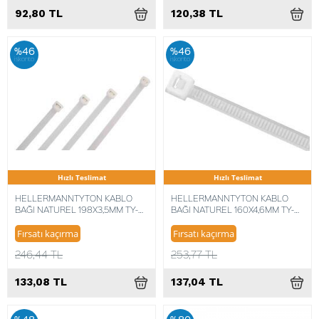
92,80 TL
120,38 TL
%46
%46
iskonto
iskonto
Hızlı Teslimat
Hızlı Teslimat
HELLERMANNTYTON KABLO
HELLERMANNTYTON KABLO
BAĞI NATUREL 198X3,5MM TY-
BAĞI NATUREL 160X4,6MM TY-
ITS (100 ADET) 5022660328077
ITS (100 ADET) 5022660328039
Fırsatı kaçırma
Fırsatı kaçırma
246,44 TL
253,77 TL
133,08 TL
137,04 TL
%48
%80