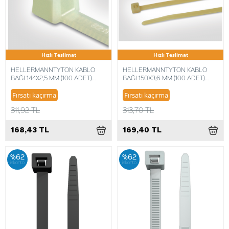
Hızlı Teslimat
Hızlı Teslimat
HELLERMANNTYTON KABLO
HELLERMANNTYTON KABLO
BAĞI 144X2,5 MM (100 ADET)
BAĞI 150X3,6 MM (100 ADET)
4031026104515
5022660018800
Fırsatı kaçırma
Fırsatı kaçırma
311,92 TL
313,70 TL
168,43 TL
169,40 TL
%62
%62
iskonto
iskonto