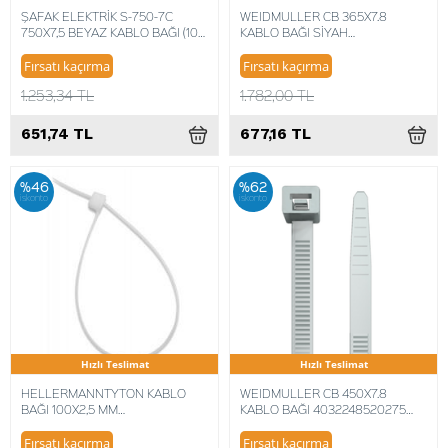
ŞAFAK ELEKTRİK S-750-7C
WEIDMULLER CB 365X7.8
750X7,5 BEYAZ KABLO BAĞI (100
KABLO BAĞI SİYAH
ADET) 8680734712145
4008190883010 (100 ADET)
Fırsatı kaçırma
Fırsatı kaçırma
1.253,34 TL
1.782,00 TL
651,74 TL
677,16 TL
%46
%62
iskonto
iskonto
Hızlı Teslimat
Hızlı Teslimat
HELLERMANNTYTON KABLO
WEIDMULLER CB 450X7.8
BAĞI 100X2,5 MM
KABLO BAĞI 4032248520275
4031026104225(1000 ADET)
(100 ADET)
Fırsatı kaçırma
Fırsatı kaçırma