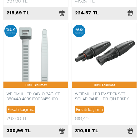
567,60 TL
415,87 TL
215,69 TL
224,57 TL
%62
%62
iskonto
iskonto
Hızlı Teslimat
Hızlı Teslimat
WEIDMULLER KABLO BAĞI CB
WEIDMULLER PV-STICK SET
360X4.8 4008190031459 100
SOLAR PANELLER İÇİN ERKEK
ADET
VE DİŞİ BAĞLANTI SOKETİ
4050118225723
Fırsatı kaçırma
Fırsatı kaçırma
792,00 TL
818,40 TL
300,96 TL
310,99 TL