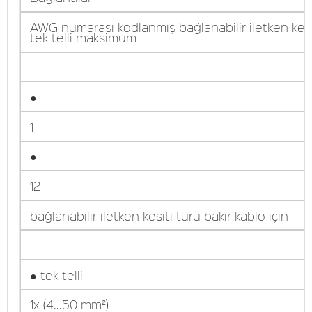
AWG numarası kodlanmış bağlanabilir iletken kesi
tek telli maksimum
●
1
●
12
bağlanabilir iletken kesiti türü bakır kablo için
● tek telli
1x (4...50 mm²)