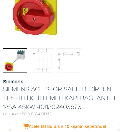
Siemens
SIEMENS ACİL STOP ŞALTERİ DİPTEN
TESPİTLİ KİLİTLEMELİ KAPI BAĞLANTILI
125A 45KW 4011209403673
Ürün Kodu : SIE-3LD2814-0TK53
Acele Et! Bu ürün
10
kişinin sepetinde!