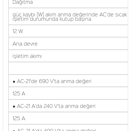
Dağıtma
güç kaybı [W] akım anma değerinde AC'de sıcak
işletim durumunda kutup başına
12 W
Ana devre
işletim akımı
● AC-21'de 690 V'ta anma değeri
125 A
● AC-21 A'da 240 V'ta anma değeri
125 A
● AC-21 A'da 400 V'ta anma değeri