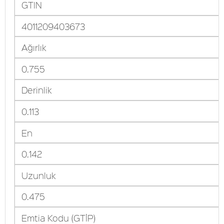
GTIN
4011209403673
Ağırlık
0.755
Derinlik
0.113
En
0.142
Uzunluk
0.475
Emtia Kodu (GTİP)