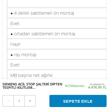
● 4 delikli sabitlemeli ön montaj
Evet
● ortadan sabitlemeli ön montaj
Hayir
● ray montajı
Evet
MB başına net ağırlık
SIEMENS ACİL STOP ŞALTERİ DİPTEN
16.588,80 TL
761 g
%73
İskonto
4.478,98 TL
TESPİTLİ KİLİTLEM...
Çevresel koşullar
SEPETE EKLE
ortam sıcaklığı işletim sırasında