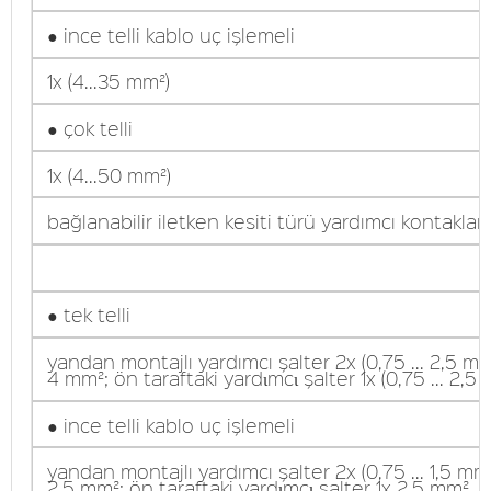
● ince telli kablo uç işlemeli
1x (4...35 mm²)
● çok telli
1x (4...50 mm²)
bağlanabilir iletken kesiti türü yardımcı kontaklar 
● tek telli
yandan montajlı yardımcı şalter 2x (0,75 ... 2,5 mm²
4 mm²; ön taraftaki yardιmcι şalter 1x (0,75 ... 2,5
● ince telli kablo uç işlemeli
yandan montajlı yardımcı şalter 2x (0,75 ... 1,5 mm²
2,5 mm²; ön taraftaki yardιmcι şalter 1x 2,5 mm²