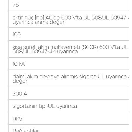
75
aktif güç [hp] AC'de 600 V'ta UL 508/UL 60947-4
uyarınca anma değeri
100
kısa süreli akım mukavemeti (SCCR) 600 V'ta UL
508/UL 60947-4-1 uyarınca
10 kA
daimi akım devreye alınmış sigorta UL uyarınca 
değeri
200 A
sigortanın tipi UL uyarınca
RK5
Bağlantılar