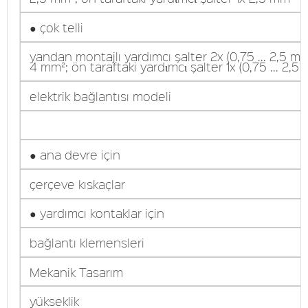
● çok telli
yandan montajlı yardımcı şalter 2x (0,75 ... 2,5 mm²
4 mm²; ön taraftaki yardιmcι şalter 1x (0,75 ... 2,5
elektrik bağlantısı modeli
● ana devre için
çerçeve kıskaçlar
● yardımcı kontaklar için
bağlantı klemensleri
Mekanik Tasarım
yükseklik