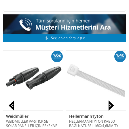
Benzer Ürünler
Seçilenleri Karşılaştır
%62
%46
İskonto
İskonto
Weidmüller
HellermannTyton
WEIDMULLER PV-STICK SET
HELLERMANNTYTON KABLO
SOLAR PANELLER İÇİN ERKEK VE
BAĞI NATUREL 160X4,6MM TY-