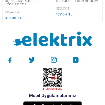
DİŞİ BAĞLANTI SOKETİ
ITS (100 ADET) 5022660328039
4050118225723
253,77 TL
818,40 TL
137,04 TL
310,99 TL
Mobil Uygulamalarımız