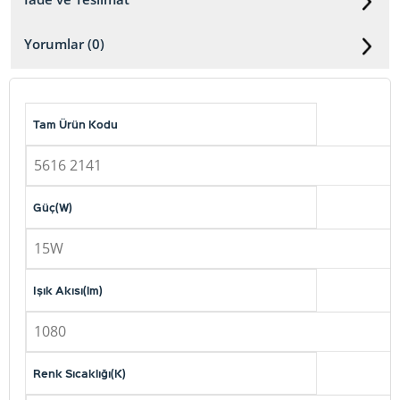
Yorumlar (0)
Tam Ürün Kodu
5616 2141
Güç(W)
15W
Işık Akısı(lm)
1080
Renk Sıcaklığı(K)