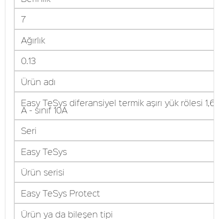
7
Ağırlık
0.13
Ürün adı
Easy TeSys diferansiyel termik aşırı yük rölesi 1,6..
A - sınıf 10A
Seri
Easy TeSys
Ürün serisi
Easy TeSys Protect
Ürün ya da bileşen tipi