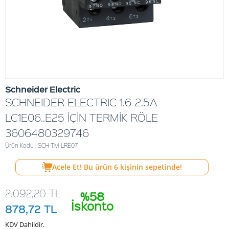
Schneider Electric
SCHNEIDER ELECTRIC 1.6-2.5A
LC1E06..E25 İÇİN TERMİK RÖLE
3606480329746
Ürün Kodu : SCH-TM-LRE07
Acele Et! Bu ürün
6
kişinin sepetinde!
2.092,20
TL
%58
İskonto
878,72
TL
KDV Dahildir.