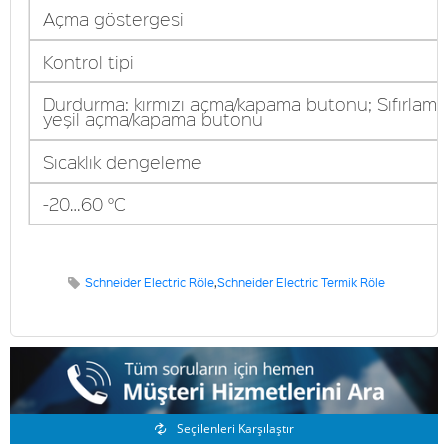
Açma göstergesi
Kontrol tipi
Durdurma: kırmızı açma/kapama butonu; Sıfırlama
yeşil açma/kapama butonu
Sıcaklık dengeleme
-20…60 °C
Schneider Electric Röle
,
Schneider Electric Termik Röle
Benzer Ürünler
Seçilenleri Karşılaştır