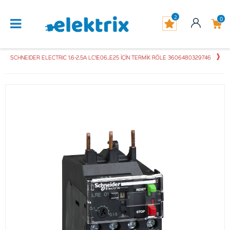
2
0
SCHNEIDER ELECTRIC 1.6-2.5A LC1E06..E25 İÇİN TERMİK RÖLE 3606480329746