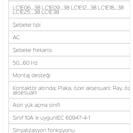
LC1E06...38 LC1E09...38 LC1E12...38 LC1E18...38
LC1E25...38 LC1E38
Şebeke tipi
AC
Şebeke frekansı
50...60 Hz
Montaj desteği
Kontaktör altında; Plaka, özel aksesuarlı; Ray, öze
aksesuarlı
Asiri yük açma sinifi
Sınıf 10A 'e uygunIEC 60947-4-1
Sinyalizasyon fonksiyonu