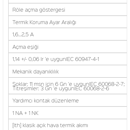
Röle açma göstergesi
Termik Koruma Ayar Aralığı
1,6…2,5 A
Açma eşiği
1,14 +/- 0,06 Ir 'e uygunIEC 60947-4-1
Mekanik dayanıklılık
Şoklar: 11 msn için 6 Gn 'e uygunIEC 60068-2-7;
Titreşimler: 3 Gn 'e uygunIEC 60068-2-6
Yardımcı kontak düzenleme
1 NA + 1 NK
[Ith] klasik açık hava termik akımı