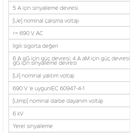
5 A için sinyalleme devresi
[Ue] nominal çalışma voltajı
<= 690 V AC
Ilgili sigorta değeri
6 A gG için güç devresi; 4 A aM için güç devresi;
gG için sinyalleme devresi
[Ui] nominal yalıtım voltajı
690 V 'e uygunIEC 60947-4-1
[Uimp] nominal darbe dayanım voltajı
6 kV
Yerel sinyalleme