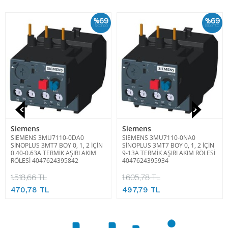
%69
%69
İskonto
İskonto
Siemens
Siemens
SIEMENS 3MU7110-0DA0
SIEMENS 3MU7110-0NA0
SİNOPLUS 3MT7 BOY 0, 1, 2 İÇİN
SİNOPLUS 3MT7 BOY 0, 1, 2 İÇİN
0.40-0.63A TERMİK AŞIRI AKIM
9-13A TERMİK AŞIRI AKIM RÖLESİ
RÖLESİ 4047624395842
4047624395934
1.518,66 TL
1.605,78 TL
470,78 TL
497,79 TL