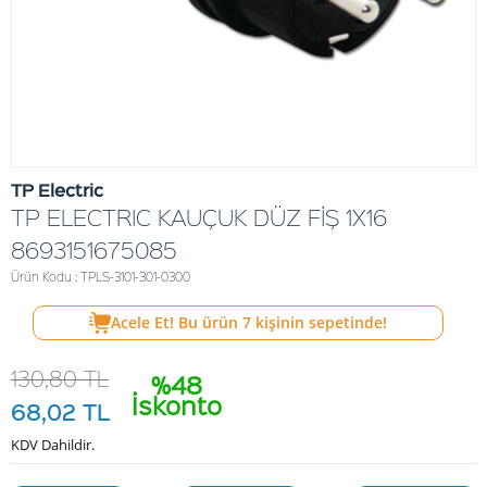
TP Electric
TP ELECTRIC KAUÇUK DÜZ FİŞ 1X16
8693151675085
Ürün Kodu : TPLS-3101-301-0300
Acele Et! Bu ürün
7
kişinin sepetinde!
130,80
TL
%48
İskonto
68,02
TL
KDV Dahildir.