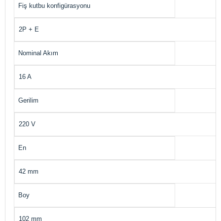
Fiş kutbu konfigürasyonu
2P + E
Nominal Akım
16 A
Gerilim
220 V
En
42 mm
Boy
102 mm