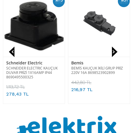
İskonto
İskonto
Schneider Electric
Bemis
SCHNEIDER ELECTRIC KAUÇUK
BEMİS KAUÇUK İKİLİ GRUP PRİZ
DUVAR PRİZİ 1X16AMP IP44
220V 16A 8698523902899
8690495500325
442,80 TL
1.113,72 TL
216,97 TL
278,43 TL