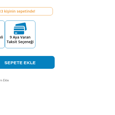
13
kişinin sepetinde!
li
9 Aya Varan
Taksit Seçeneği
SEPETE EKLE
m Ekle