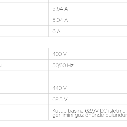
5,64 A
5,04 A
6 A
400 V
ı
50/60 Hz
440 V
62,5 V
Kutup başına 62,5V DC işletme ge
gerilimini göz önünde bulundur