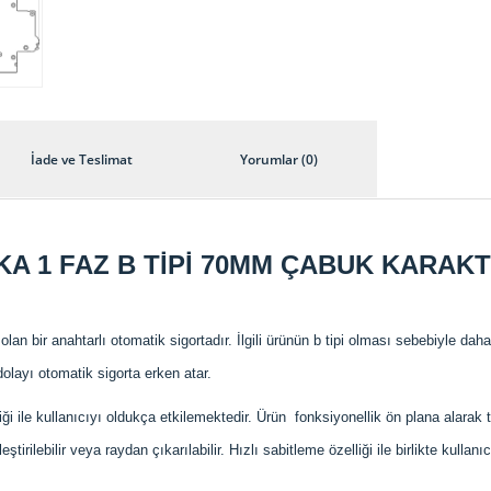
İade ve Teslimat
Yorumlar (0)
6KA 1 FAZ B TİPİ 70MM ÇABUK KARAK
n bir anahtarlı otomatik sigortadır. İlgili ürünün b tipi olması sebebiyle daha ç
dolayı otomatik sigorta erken atar.
iği ile kullanıcıyı oldukça etkilemektedir. Ürün fonksiyonellik ön plana alarak t
ştirilebilir veya raydan çıkarılabilir. Hızlı sabitleme özelliği ile birlikte kul