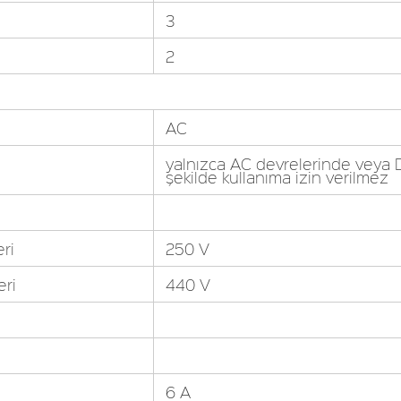
3
2
AC
yalnızca AC devrelerinde veya D
şekilde kullanıma izin verilmez
ri
250 V
eri
440 V
6 A