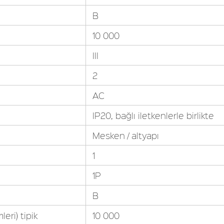
B
10 000
III
2
AC
IP20, bağlı iletkenlerle birlikte
Mesken / altyapı
1
1P
B
eri) tipik
10 000