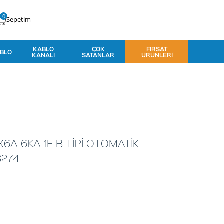
0
Sepetim
KABLO
ÇOK
FIRSAT
BLO
KANALI
SATANLAR
ÜRÜNLERI
X6A 6KA 1F B TİPİ OTOMATİK
8274