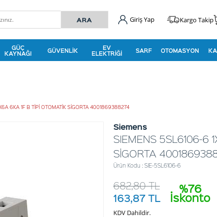
Giriş Yap
Kargo Takip
GÜÇ
EV
GÜVENLIK
SARF
OTOMASYON
KA
KAYNAĞI
ELEKTRIĞI
X6A 6KA 1F B TİPİ OTOMATİK SİGORTA 4001869388274
Siemens
SIEMENS 5SL6106-6 1
SİGORTA 400186938
Ürün Kodu : SIE-5SL6106-6
682,80
TL
%76
İskonto
163,87
TL
KDV Dahildir.