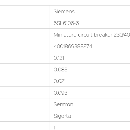
Siemens
5SL6106-6
Miniature circuit breaker 230/40
4001869388274
0.121
0.083
0.021
0.093
Sentron
Sigorta
1