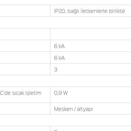
IP20, bağlı iletkenlerle birlikte
6 kA
6 kA
3
'de sıcak işletim
0,9 W
Mesken / altyapı