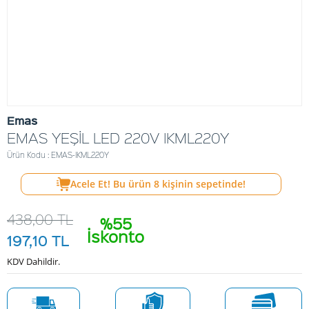
Emas
EMAS YEŞİL LED 220V IKML220Y
Ürün Kodu : EMAS-IKML220Y
Acele Et! Bu ürün
8
kişinin sepetinde!
438,00
TL
%55
İskonto
197,10
TL
KDV Dahildir.