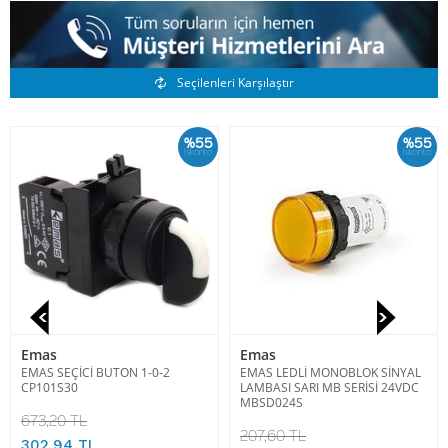
Benzer Ürünler
Seçilenleri Karşılaştır
%55
%55
İskonto
İskonto
Emas
Emas
EMAS SEÇİCİ BUTON 1-0-2
EMAS LEDLİ MONOBLOK SİNYAL
CP101S30
LAMBASI SARI MB SERİSİ 24VDC
MBSD024S
673,20 TL
207,60 TL
302,94 TL