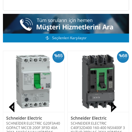
Benzer Ürünler
Seçilenleri Karşılaştır
%65
%68
İskonto
İskonto
Schneider Electric
Schneider Electric
SCHNEİDER ELECTRİC G20F3A40
SCHNEIDER ELECTRIC
GOPACT MCCB 200F 3P3D 40A
C40F32D400 160-400 NSX400F 3