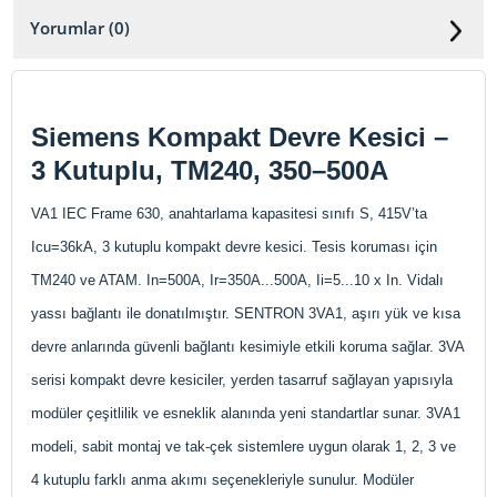
Yorumlar (0)
Siemens Kompakt Devre Kesici –
3 Kutuplu, TM240, 350–500A
VA1 IEC Frame 630, anahtarlama kapasitesi sınıfı S, 415V’ta
Icu=36kA, 3 kutuplu kompakt devre kesici. Tesis koruması için
TM240 ve ATAM. In=500A, Ir=350A...500A, Ii=5...10 x In. Vidalı
yassı bağlantı ile donatılmıştır. SENTRON 3VA1, aşırı yük ve kısa
devre anlarında güvenli bağlantı kesimiyle etkili koruma sağlar. 3VA
serisi kompakt devre kesiciler, yerden tasarruf sağlayan yapısıyla
modüler çeşitlilik ve esneklik alanında yeni standartlar sunar. 3VA1
modeli, sabit montaj ve tak-çek sistemlere uygun olarak 1, 2, 3 ve
4 kutuplu farklı anma akımı seçenekleriyle sunulur. Modüler