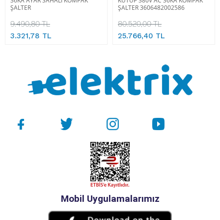
36KA AYAR SAHALI KOMPAK
KUTUP 380V AC 36KA KOMPAK
ŞALTER
ŞALTER 3606482002586
9.490,80 TL
80.520,00 TL
3.321,78 TL
25.766,40 TL
Mobil Uygulamalarımız