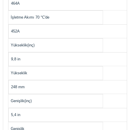
464A
İşletme Akımı 70 °C'de
452A
Yükseklik(inç)
9,8 in
Yükseklik
248 mm
Genişlik(inç)
5,4 in
Genişlik