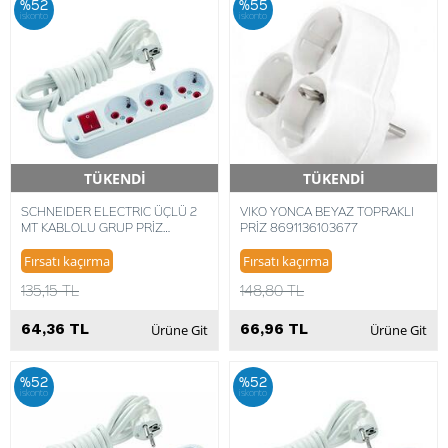
%52
%55
iskonto
iskonto
TÜKENDİ
TÜKENDİ
Hızlı Teslimat
Hızlı Teslimat
SCHNEIDER ELECTRIC ÜÇLÜ 2
VIKO YONCA BEYAZ TOPRAKLI
MT KABLOLU GRUP PRİZ
PRİZ 8691136103677
ANAHTARLI
Fırsatı kaçırma
Fırsatı kaçırma
135,15 TL
148,80 TL
64,36 TL
66,96 TL
Ürüne Git
Ürüne Git
%52
%52
iskonto
iskonto