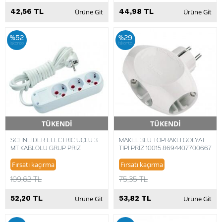
42,56 TL
44,98 TL
Ürüne Git
Ürüne Git
%52
%29
iskonto
iskonto
TÜKENDİ
TÜKENDİ
Hızlı Teslimat
Hızlı Teslimat
SCHNEIDER ELECTRIC ÜÇLÜ 3
MAKEL 3LÜ TOPRAKLI GOLYAT
MT KABLOLU GRUP PRİZ
TİPİ PRİZ 10015 8694407700667
Fırsatı kaçırma
Fırsatı kaçırma
109,62 TL
75,35 TL
52,20 TL
53,82 TL
Ürüne Git
Ürüne Git