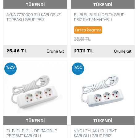
TÜKENDİ
TÜKENDİ
Hızlı Teslimat
Hızlı Teslimat
AYKA 7730000 3'lÜ KABLOSUZ
EL-Bİ EL-Bİ 3LÜ DELTA GRUP
TOPRAKLI GRUP PRİZ
PRİZ 5MT ANAHTARLI
Fırsatı kaçırma
38,81 TL
25,46 TL
27,72 TL
Ürüne Git
Ürüne Git
%29
%55
iskonto
iskonto
TÜKENDİ
TÜKENDİ
Hızlı Teslimat
Hızlı Teslimat
EL-Bİ EL-Bİ 3LÜ DELTA GRUP
VIKO LEYLAK ÜÇLÜ 3MT
PRİZ 5MT KABLOLU
KABLOLU GRUP PRİZ