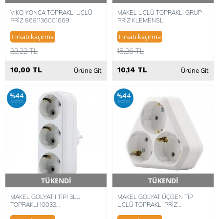
VIKO YONCA TOPRAKLI ÜÇLÜ
MAKEL ÜÇLÜ TOPRAKLI GRUP
PRİZ 8691136001669
PRİZ KLEMENSLİ
Fırsatı kaçırma
Fırsatı kaçırma
22,22 TL
18,26 TL
10,00 TL
10,14 TL
Ürüne Git
Ürüne Git
%44
%44
iskonto
iskonto
TÜKENDİ
TÜKENDİ
Hızlı Teslimat
Hızlı Teslimat
MAKEL GOLYAT I TİPİ 3LÜ
MAKEL GOLYAT ÜÇGEN TİP
TOPRAKLI 10033
ÜÇLÜ TOPRAKLI PRİZ
8694407128775
8694407147073