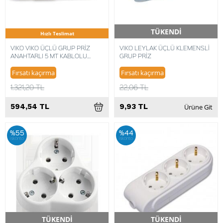
TÜKENDİ
Hızlı Teslimat
Hızlı Teslimat
VIKO VIKO ÜÇLÜ GRUP PRİZ
VIKO LEYLAK ÜÇLÜ KLEMENSLİ
ANAHTARLI 5 MT KABLOLU
GRUP PRİZ
8691138229801
Fırsatı kaçırma
Fırsatı kaçırma
1.321,20 TL
22,06 TL
594,54 TL
9,93 TL
Ürüne Git
%55
%44
iskonto
iskonto
TÜKENDİ
TÜKENDİ
Hızlı Teslimat
Hızlı Teslimat