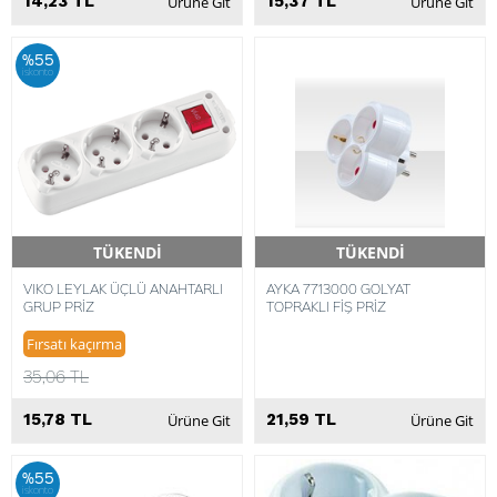
14,23 TL
15,37 TL
Ürüne Git
Ürüne Git
%55
iskonto
TÜKENDİ
TÜKENDİ
Hızlı Teslimat
Hızlı Teslimat
VIKO LEYLAK ÜÇLÜ ANAHTARLI
AYKA 7713000 GOLYAT
GRUP PRİZ
TOPRAKLI FİŞ PRİZ
Fırsatı kaçırma
35,06 TL
15,78 TL
21,59 TL
Ürüne Git
Ürüne Git
%55
iskonto