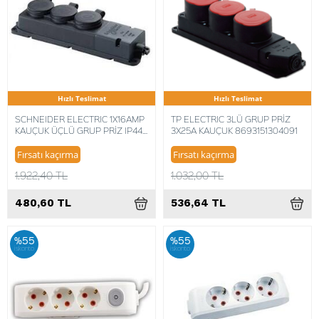
Hızlı Teslimat
Hızlı Teslimat
SCHNEIDER ELECTRIC 1X16AMP
TP ELECTRIC 3LÜ GRUP PRİZ
KAUÇUK ÜÇLÜ GRUP PRİZ IP44
3X25A KAUÇUK 8693151304091
8690495042405
Fırsatı kaçırma
Fırsatı kaçırma
1.922,40 TL
1.032,00 TL
480,60 TL
536,64 TL
%55
%55
iskonto
iskonto