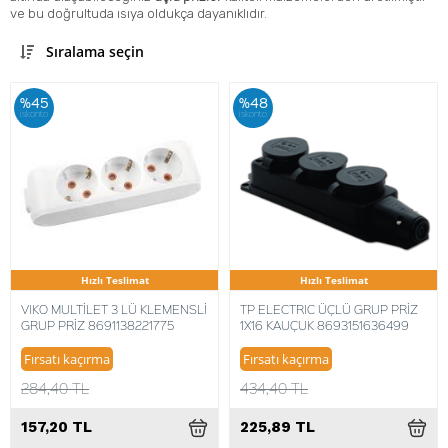
ve bu doğrultuda ısıya oldukça dayanıklıdır.
Sıralama seçin
%45
%48
iskonto
iskonto
Hızlı Teslimat
Hızlı Teslimat
VIKO MULTİLET 3 LÜ KLEMENSLİ
TP ELECTRIC ÜÇLÜ GRUP PRİZ
GRUP PRİZ 8691138221775
1X16 KAUÇUK 8693151636499
Fırsatı kaçırma
Fırsatı kaçırma
284,40 TL
434,40 TL
157,20 TL
225,89 TL