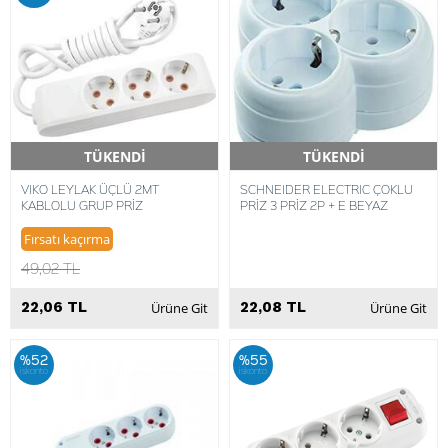
TÜKENDİ
TÜKENDİ
Hızlı Teslimat
Hızlı Teslimat
VIKO LEYLAK ÜÇLÜ 2MT
SCHNEIDER ELECTRIC ÇOKLU
KABLOLU GRUP PRİZ
PRİZ 3 PRİZ 2P + E BEYAZ
Fırsatı kaçırma
49,02 TL
22,06 TL
22,08 TL
Ürüne Git
Ürüne Git
%52
%55
iskonto
iskonto