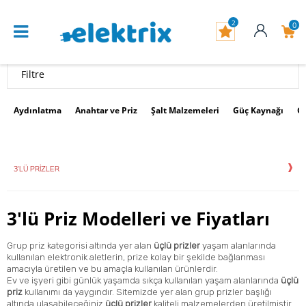
2
0
Filtre
Aydınlatma
Anahtar ve Priz
Şalt Malzemeleri
Güç Kaynağı
G
3'LÜ PRIZLER
3'lü Priz Modelleri ve Fiyatları
Grup priz kategorisi altında yer alan
üçlü prizler
yaşam alanlarında
kullanılan elektronik aletlerin, prize kolay bir şekilde bağlanması
amacıyla üretilen ve bu amaçla kullanılan ürünlerdir.
Ev ve işyeri gibi günlük yaşamda sıkça kullanılan yaşam alanlarında
üçlü
priz
kullanımı da yaygındır. Sitemizde yer alan
grup prizler
başlığı
altında ulaşabileceğiniz
üçlü
prizler
kaliteli malzemelerden üretilmiştir