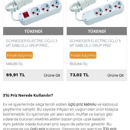
TÜKENDİ
TÜKENDİ
Hızlı Teslimat
Hızlı Teslimat
SCHNEIDER ELECTRIC ÜÇLÜ 3
SCHNEIDER ELECTRIC ÜÇLÜ 5
MT KABLOLU GRUP PRİZ
MT KABLOLU GRUP PRİZ
ANAHTARLI
Fırsatı kaçırma
Fırsatı kaçırma
146,81 TL
153,34 TL
69,91 TL
73,02 TL
Ürüne Git
Ürüne Git
3'lü Priz Nerede Kullanılır?
Ev ve işyerlerinde sıkça tercih edilen
üçlü priz kablolu
ve kablosuz
çeşitlerine sahiptir. Bu sayede ihtiyacı en uygun olan ürün kolayca
belirlenebilir. Ev içerisinde yer alan salon, mutfak ve banyo gibi
odalarda bulunan elektrikli aletler bazen prize uzak kalabilir.
Aynı şekilde odada bulunan priz sayısı da yetersiz gelebilir. Bu
durumlarda ise
üçlü
priz
kullanılır. Sitemizde yer alan tüm
3'lü priz