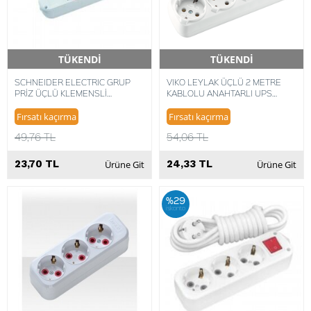
TÜKENDİ
TÜKENDİ
Hızlı Teslimat
Hızlı Teslimat
SCHNEIDER ELECTRIC GRUP
VIKO LEYLAK ÜÇLÜ 2 METRE
PRİZ ÜÇLÜ KLEMENSLİ
KABLOLU ANAHTARLI UPS
8698507128710
GRUP PRİZ
Fırsatı kaçırma
Fırsatı kaçırma
49,76 TL
54,06 TL
23,70 TL
24,33 TL
Ürüne Git
Ürüne Git
%29
iskonto