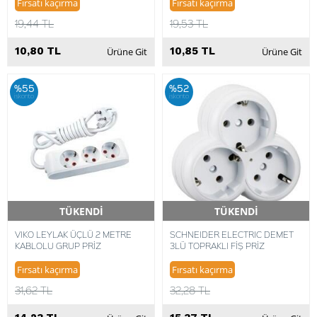
Fırsatı kaçırma
Fırsatı kaçırma
19,44 TL
19,53 TL
10,80 TL
10,85 TL
Ürüne Git
Ürüne Git
%55
%52
iskonto
iskonto
TÜKENDİ
TÜKENDİ
Hızlı Teslimat
Hızlı Teslimat
VIKO LEYLAK ÜÇLÜ 2 METRE
SCHNEIDER ELECTRIC DEMET
KABLOLU GRUP PRİZ
3LÜ TOPRAKLI FİŞ PRİZ
Fırsatı kaçırma
Fırsatı kaçırma
31,62 TL
32,28 TL