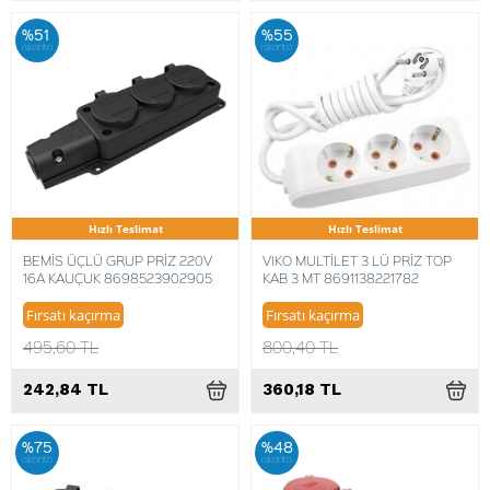
%51
%55
iskonto
iskonto
Hızlı Teslimat
Hızlı Teslimat
BEMİS ÜÇLÜ GRUP PRİZ 220V
VIKO MULTİLET 3 LÜ PRİZ TOP
16A KAUÇUK 8698523902905
KAB 3 MT 8691138221782
Fırsatı kaçırma
Fırsatı kaçırma
495,60 TL
800,40 TL
242,84 TL
360,18 TL
%75
%48
iskonto
iskonto