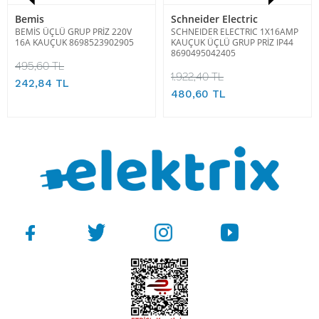
Bemis
Schneider Electric
BEMİS ÜÇLÜ GRUP PRİZ 220V
SCHNEIDER ELECTRIC 1X16AMP
16A KAUÇUK 8698523902905
KAUÇUK ÜÇLÜ GRUP PRİZ IP44
8690495042405
495,60 TL
1.922,40 TL
242,84 TL
480,60 TL