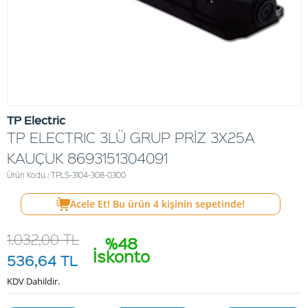
TP Electric
TP ELECTRIC 3LÜ GRUP PRİZ 3X25A
KAUÇUK 8693151304091
Ürün Kodu : TPLS-3104-308-0300
Acele Et! Bu ürün
4
kişinin sepetinde!
1.032,00
TL
%48
İskonto
536,64
TL
KDV Dahildir.