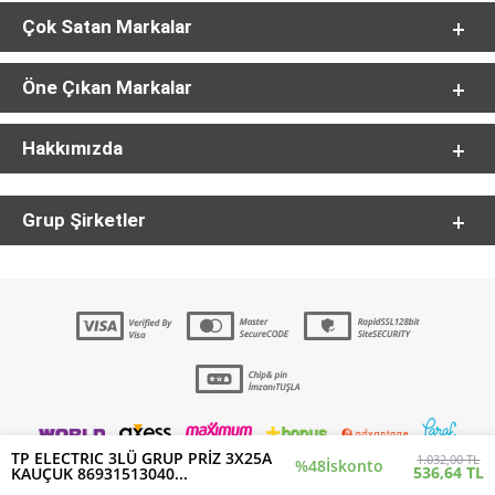
Çok Satan Markalar
Öne Çıkan Markalar
Hakkımızda
Grup Şirketler
TP ELECTRIC 3LÜ GRUP PRİZ 3X25A
1.032,00 TL
%48
İskonto
536,64 TL
KAUÇUK 86931513040...