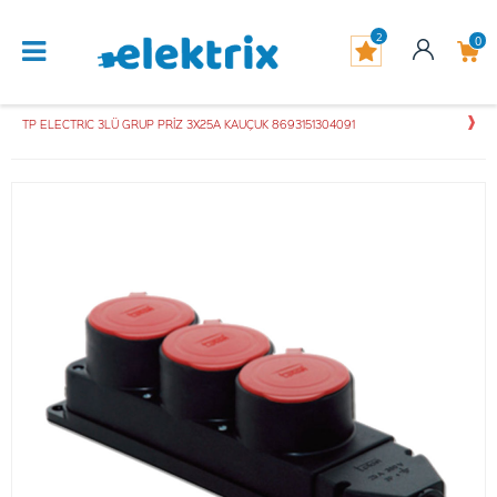
2
0
TP ELECTRIC 3LÜ GRUP PRİZ 3X25A KAUÇUK 8693151304091