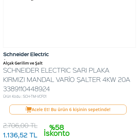
Schneider Electric
-
Alçak Gerilim ve Şalt
SCHNEIDER ELECTRIC SARI PLAKA
KIRMIZI MANDAL VARİO ŞALTER 4KW 20A
3389110448924
Ürün Kodu : SCH-TM-VCF01
Acele Et! Bu ürün
6
kişinin sepetinde!
2.706,00
TL
%58
İskonto
1.136,52
TL