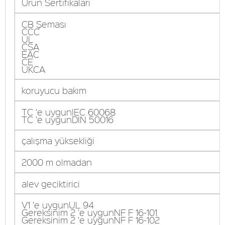
Ürün Sertifikaları
CB Şeması
CCC
UL
CSA
EAC
CE
UKCA
koruyucu bakım
TC 'e uygunIEC 60068
TC 'e uygunDIN 50016
çalışma yüksekliği
2000 m olmadan
alev geciktirici
V1 'e uygunUL 94
Gereksinim 2 'e uygunNF F 16-101
Gereksinim 2 'e uygunNF F 16-102