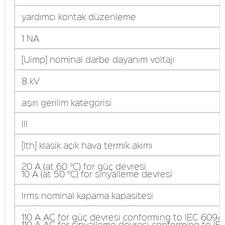
yardımcı kontak düzenleme
1 NA
[Uimp] nominal darbe dayanım voltajı
8 kV
aşırı gerilim kategorisi
III
[Ith] klasik açık hava termik akımı
20 A (at 60 °C) for güç devresi
10 A (at 50 °C) for sinyalleme devresi
Irms nominal kapama kapasitesi
110 A AC for güç devresi conforming to IEC 6094
110 A AC for sinyalleme devresi conforming to IE