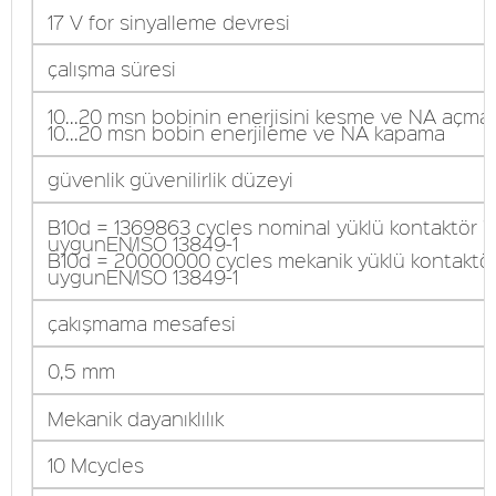
17 V for sinyalleme devresi
çalışma süresi
10...20 msn bobinin enerjisini kesme ve NA açma
10...20 msn bobin enerjileme ve NA kapama
güvenlik güvenilirlik düzeyi
B10d = 1369863 cycles nominal yüklü kontaktör '
uygunEN/ISO 13849-1
B10d = 20000000 cycles mekanik yüklü kontaktör
uygunEN/ISO 13849-1
çakışmama mesafesi
0,5 mm
Mekanik dayanıklılık
10 Mcycles