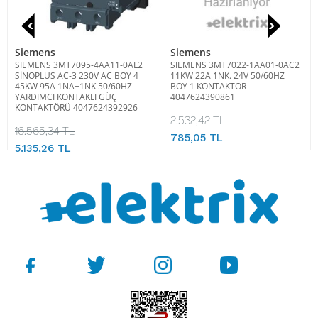
Siemens
Siemens
SIEMENS 3MT7095-4AA11-0AL2
SIEMENS 3MT7022-1AA01-0AC2
SİNOPLUS AC-3 230V AC BOY 4
11KW 22A 1NK. 24V 50/60HZ
45KW 95A 1NA+1NK 50/60HZ
BOY 1 KONTAKTÖR
YARDIMCI KONTAKLI GÜÇ
4047624390861
KONTAKTÖRÜ 4047624392926
2.532,42 TL
16.565,34 TL
785,05 TL
5.135,26 TL