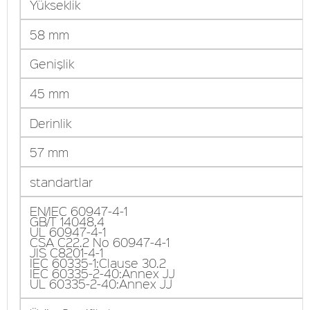
Yükseklik
58 mm
Genişlik
45 mm
Derinlik
57 mm
standartlar
EN/IEC 60947-4-1
GB/T 14048,4
UL 60947-4-1
CSA C22.2 No 60947-4-1
JIS C8201-4-1
IEC 60335-1:Clause 30.2
IEC 60335-2-40:Annex JJ
UL 60335-2-40:Annex JJ