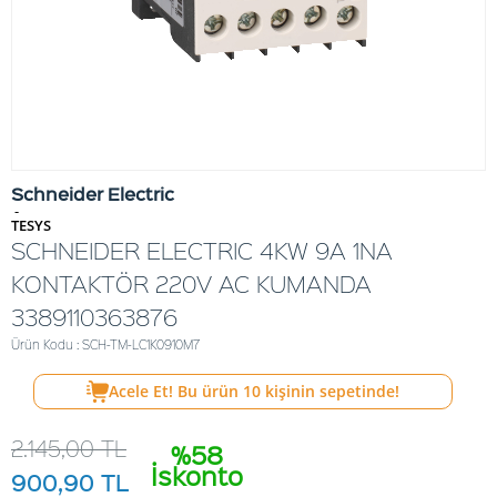
Schneider Electric
-
TESYS
SCHNEIDER ELECTRIC 4KW 9A 1NA
KONTAKTÖR 220V AC KUMANDA
3389110363876
Ürün Kodu : SCH-TM-LC1K0910M7
Acele Et! Bu ürün
10
kişinin sepetinde!
2.145,00
TL
%58
İskonto
900,90
TL