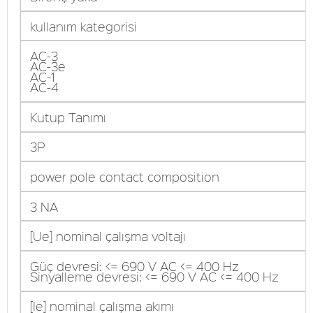
kullanım kategorisi
AC-3
AC-3e
AC-1
AC-4
Kutup Tanımı
3P
power pole contact composition
3 NA
[Ue] nominal çalışma voltajı
Güç devresi: <= 690 V AC <= 400 Hz
Sinyalleme devresi: <= 690 V AC <= 400 Hz
[Ie] nominal çalışma akımı