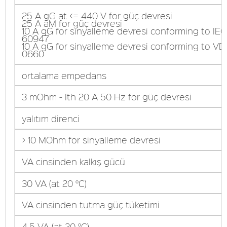
25 A gG at <= 440 V for güç devresi
25 A aM for güç devresi
10 A gG for sinyalleme devresi conforming to IEC
60947
10 A gG for sinyalleme devresi conforming to VD
0660
ortalama empedans
3 mOhm - Ith 20 A 50 Hz for güç devresi
yalıtım direnci
> 10 MOhm for sinyalleme devresi
VA cinsinden kalkış gücü
30 VA (at 20 °C)
VA cinsinden tutma güç tüketimi
4,5 VA (at 20 °C)