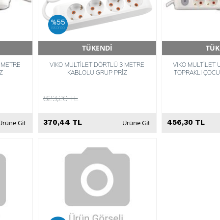
%55
iskonto
TÜKENDİ
TÜK
Hızlı Teslimat
Hızlı 
2 METRE
VIKO MULTİLET DÖRTLÜ 3 METRE
VIKO MULTİLET 
Z
KABLOLU GRUP PRİZ
TOPRAKLI ÇOCU
869113
823,20 TL
370,44 TL
456,30 TL
Ürüne Git
Ürüne Git