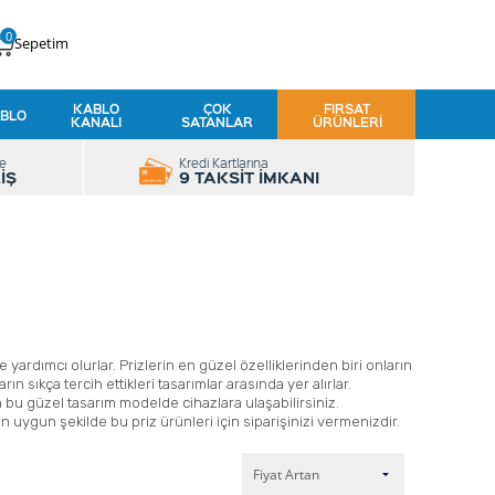
0
Sepetim
KABLO
ÇOK
FIRSAT
BLO
KANALI
SATANLAR
ÜRÜNLERI
le
Kredi Kartlarına
İŞ
9 TAKSİT İMKANI
 yardımcı olurlar. Prizlerin en güzel özelliklerinden biri onların
n sıkça tercih ettikleri tasarımlar arasında yer alırlar.
 bu güzel tasarım modelde cihazlara ulaşabilirsiniz.
ygun şekilde bu priz ürünleri için siparişinizi vermenizdir.