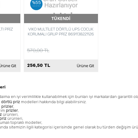
%55
iskonto
TÜKENDİ
Hızlı Teslimat
TI PRİZ
VIKO MULTİLET DÖRTLÜ UPS COCUK
KORUMALI GRUP PRİZ 8691138221126
570,00 TL
256,50 TL
Ürüne Git
Ürüne Git
eri
ima en iyi verimlilikle kullanabilmek için bunları iyi markalardan garantili 
a
dörtlü priz
modelleri hakkında bilgi alabilirsiniz.
i
prizler
,
arım
prizler
,
iz
ürünleri,
priz
ürünleri,
umalı topraklı modeller,
da sitemizin ilgili kategorisi içerisinde genel olarak bu türden değişim ürün