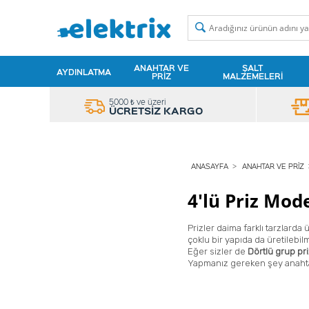
ANAHTAR VE
ŞALT
AYDINLATMA
PRIZ
MALZEMELERI
5000 ₺ ve üzeri
ÜCRETSİZ KARGO
ANASAYFA
ANAHTAR VE PRIZ
4'lü Priz Mode
Prizler daima farklı tarzlarda
çoklu bir yapıda da üretilebilm
Eğer sizler de
Dörtlü grup pr
Yapmanız gereken şey anahta