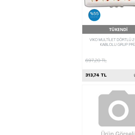
%55
iskonto
TÜKENDİ
Hızlı Teslimat
VIKO MULTİLET DÖRTLÜ 
KABLOLU GRUP PRİ
697,20 TL
313,74 TL