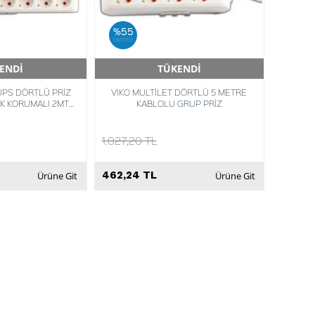
%55
iskonto
ENDİ
TÜKENDİ
Teslimat
Hızlı Teslimat
UPS DÖRTLÜ PRİZ
VIKO MULTİLET DÖRTLÜ 5 METRE
K KORUMALI 2MT
KABLOLU GRUP PRİZ
8335021
1.027,20 TL
462,24 TL
Ürüne Git
Ürüne Git