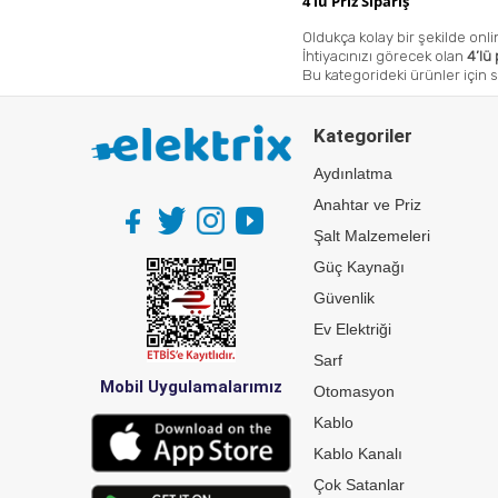
4’lü Priz Sipariş
Oldukça kolay bir şekilde onl
İhtiyacınızı görecek olan
4’lü
Bu kategorideki ürünler
için 
Kategoriler
Aydınlatma
Anahtar ve Priz
Şalt Malzemeleri
Güç Kaynağı
Güvenlik
Ev Elektriği
Sarf
Mobil Uygulamalarımız
Otomasyon
Kablo
Kablo Kanalı
Çok Satanlar