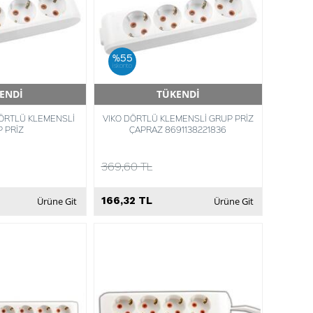
%55
iskonto
ENDİ
TÜKENDİ
Teslimat
Hızlı Teslimat
DÖRTLÜ KLEMENSLİ
VIKO DÖRTLÜ KLEMENSLİ GRUP PRİZ
 PRİZ
ÇAPRAZ 8691138221836
369,60 TL
166,32 TL
Ürüne Git
Ürüne Git