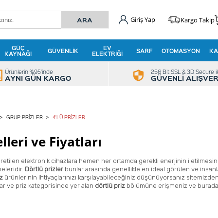
Giriş Yap
Kargo Takip
GÜÇ
EV
GÜVENLIK
SARF
OTOMASYON
KA
KAYNAĞI
ELEKTRIĞI
Ürünlerin %95'inde
256 Bit SSL & 3D Secure i
AYNI GÜN KARGO
GÜVENLİ ALIŞVER
GRUP PRIZLER
4'LÜ PRIZLER
lleri ve Fiyatları
 üretilen elektronik cihazlara hemen her ortamda gerekli enerjinin iletilmesine
eleridir.
Dörtlü prizler
bunlar arasında genellikle en ideal görülen ve insanları
iz
ürünlerinin ihtiyaçlarınızı karşılayabileceğiniz düşünüyorsanız sitemizden
r ve priz kategorisinde yer alan
dörtlü priz
bölümüne erişmeniz ve buradan u