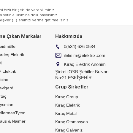
i hızlı bir şekilde verebilirsiniz.
satın al kısmına dokunmalısınız.
şveriş işleminizi yerine getirmelisiniz.
ne Çıkan Markalar
Hakkımızda
eidmüller
0(534) 626 0534
rdeş Elektrik
iletisim@elektrix.com
M
Kıraç Elektrik Anonim
 Elektrik
Şirketi OSB Şehitler Bulvarı
No:21 ESKİŞEHİR
icino
Grup Şirketler
avigard
taç
Kıraç Group
rysmian
Kıraç Elektrik
ellermanTyton
Kıraç Metal
raus & Naimer
Kıraç Otomasyon
Kıraç Galvaniz