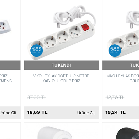
%55
%55
iskonto
iskonto
TÜKENDİ
TÜK
Hızlı Teslimat
Hızlı 
PRİZ
VIKO LEYLAK DÖRTLÜ 2 METRE
VIKO LEYLAK DÖ
LEMENS
KABLOLU GRUP PRİZ
GRUP
37,08 TL
42,76 TL
16,69 TL
19,24 TL
Ürüne Git
Ürüne Git