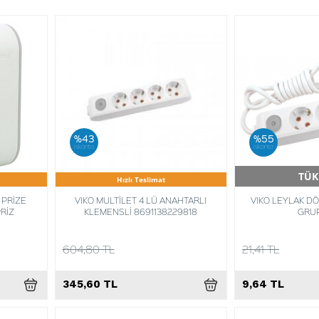
%43
%55
iskonto
iskonto
TÜK
Hızlı Teslimat
Hızlı 
 PRİZE
VIKO MULTİLET 4 LÜ ANAHTARLI
VIKO LEYLAK D
PRİZ
KLEMENSLİ 8691138229818
GRUP
604,80 TL
21,41 TL
345,60 TL
9,64 TL