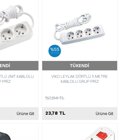
%55
iskonto
ENDİ
TÜKENDİ
Teslimat
Hızlı Teslimat
RTLÜ 2MT KABLOLU
VIKO LEYLAK DÖRTLÜ 5 METRE
 PRİZ
KABLOLU GRUP PRİZ
52,84 TL
23,78 TL
Ürüne Git
Ürüne Git