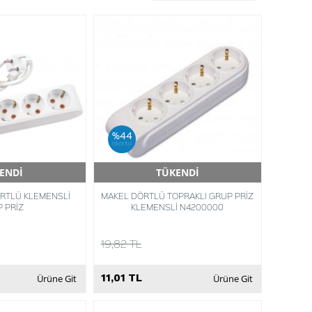
%44
iskonto
ENDİ
TÜKENDİ
Teslimat
Hızlı Teslimat
ÖRTLÜ KLEMENSLİ
MAKEL DÖRTLÜ TOPRAKLI GRUP PRİZ
 PRİZ
KLEMENSLİ N4200000
19,82 TL
11,01 TL
Ürüne Git
Ürüne Git