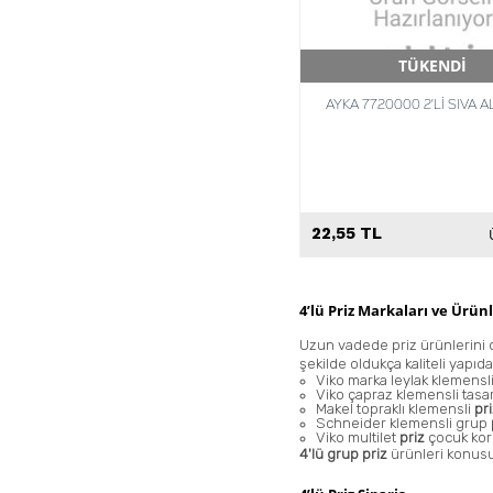
TÜKENDİ
Hızlı Teslimat
AYKA 7720000 2'Lİ SIVA AL
22,55 TL
4’lü Priz Markaları ve Ürünl
Uzun vadede priz ürünlerini da
şekilde oldukça kaliteli yapıd
Viko marka leylak klemensl
Viko çapraz klemensli tas
Makel topraklı klemensli
pr
Schneider klemensli grup
Viko multilet
priz
çocuk kor
4'lü grup priz
ürünleri konusun