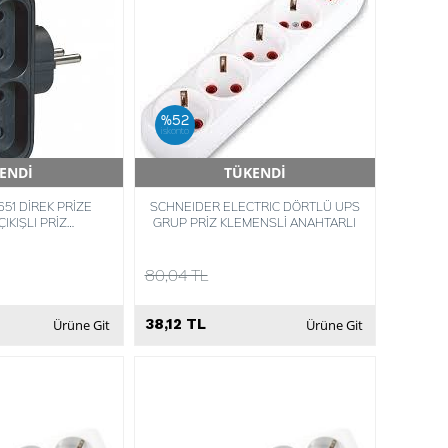
%52
iskonto
ENDİ
TÜKENDİ
Teslimat
Hızlı Teslimat
51 DİREK PRİZE
SCHNEIDER ELECTRIC DÖRTLÜ UPS
ÇIKIŞLI PRİZ
GRUP PRİZ KLEMENSLİ ANAHTARLI
0506513
80,04 TL
38,12 TL
Ürüne Git
Ürüne Git