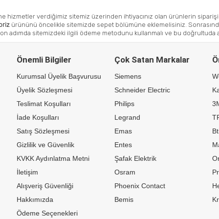
ine hizmetler verdiğimiz sitemiz üzerinden ihtiyacınız olan
ürünlerin siparişin
 priz
ürününü öncelikle sitemizde sepet bölümüne eklemelisiniz. Sonrasında 
son adımda sitemizdeki ilgili ödeme metodunu kullanmalı ve bu doğrultuda alı
Önemli Bilgiler
Çok Satan Markalar
Ö
Kurumsal Üyelik Başvurusu
Siemens
W
Üyelik Sözleşmesi
Schneider Electric
Ka
Teslimat Koşulları
Philips
3
İade Koşulları
Legrand
TP
Satış Sözleşmesi
Emas
Bt
Gizlilik ve Güvenlik
Entes
M
KVKK Aydınlatma Metni
Şafak Elektrik
Or
İletişim
Osram
P
Alışveriş Güvenliği
Phoenix Contact
H
Hakkımızda
Bemis
K
Ödeme Seçenekleri