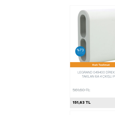
%73
iskonto
Hızlı Teslimat
LEGRAND 049400 DİREK
TAKILAN 6A 4 ÇIKIŞLI 
561,60 TL
151,63 TL