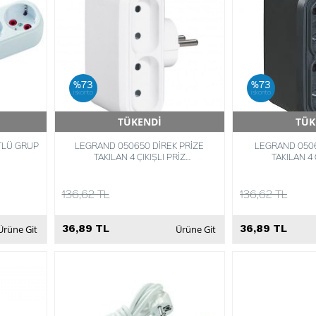
%73
%73
iskonto
iskonto
TÜKENDİ
TÜK
Hızlı Teslimat
Hızlı 
TLÜ GRUP
LEGRAND 050650 DİREK PRİZE
LEGRAND 0506
TAKILAN 4 ÇIKIŞLI PRİZ
TAKILAN 4 
3245060506506
324506
136,62 TL
136,62 TL
36,89 TL
36,89 TL
Ürüne Git
Ürüne Git