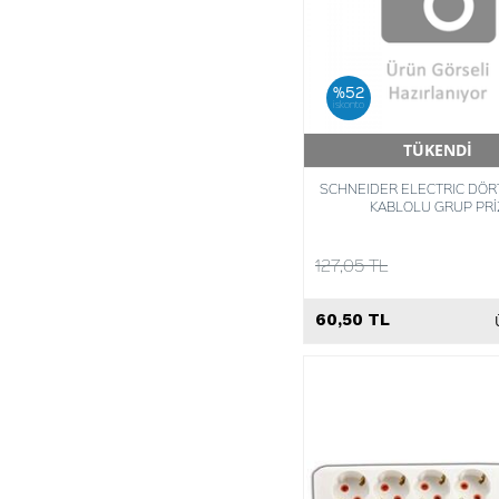
%52
iskonto
TÜKENDİ
Hızlı Teslimat
SCHNEIDER ELECTRIC DÖR
KABLOLU GRUP PRİ
127,05 TL
60,50 TL