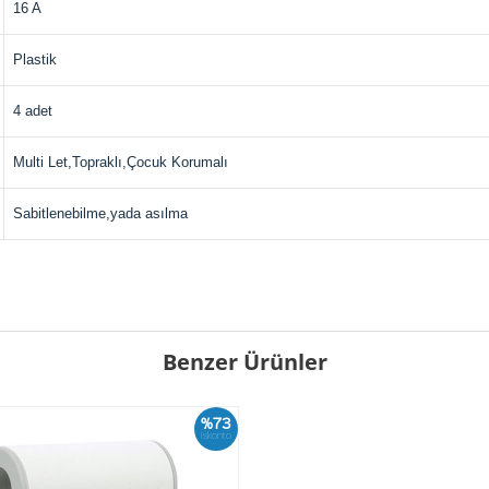
16 A
Plastik
4 adet
Multi Let,Topraklı,Çocuk Korumalı
Sabitlenebilme,yada asılma
Benzer Ürünler
%73
İskonto