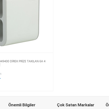
49400 DİREK PRİZE TAKILAN 6A 4
Z
L
L
Önemli Bilgiler
Çok Satan Markalar
Ö