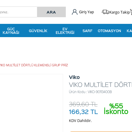
Giriş Yap
Kargo Takip
GÜÇ
EV
GÜVENLIK
SARF
OTOMASYON
KA
KAYNAĞI
ELEKTRIĞI
VIKO MULTİLET DÖRTLÜ KLEMENSLİ GRUP PRİZ
Viko
VIKO MULTİLET DÖRT
Ürün Kodu : VIKO-90113400B
369,60
TL
%55
İskonto
166,32
TL
KDV Dahildir.