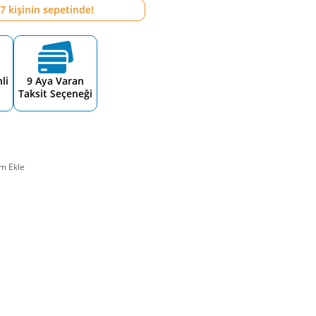
7
kişinin sepetinde!
li
9 Aya Varan
Taksit Seçeneği
m Ekle