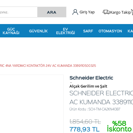
Giriş Yap
Kargo Takip
GÜÇ
EV
GÜVENLIK
SARF
OTOMASYON
KA
KAYNAĞI
ELEKTRIĞI
RIC 4NA YARDIMCI KONTAKTÖR 24V AC KUMANDA 3389110500325
Schneider Electric
-
Alçak Gerilim ve Şalt
SCHNEIDER ELECTRI
AC KUMANDA 338911
Ürün Kodu : SCH-TM-CA2KN40B7
1.854,60
TL
%58
İskonto
778,93
TL