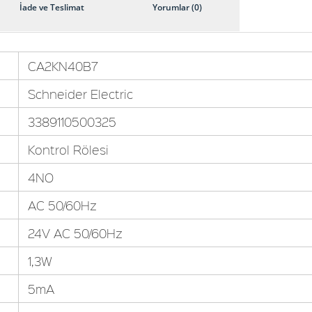
İade ve Teslimat
Yorumlar (0)
CA2KN40B7
Schneider Electric
3389110500325
Kontrol Rölesi
4NO
AC 50/60Hz
24V AC 50/60Hz
1,3W
5mA