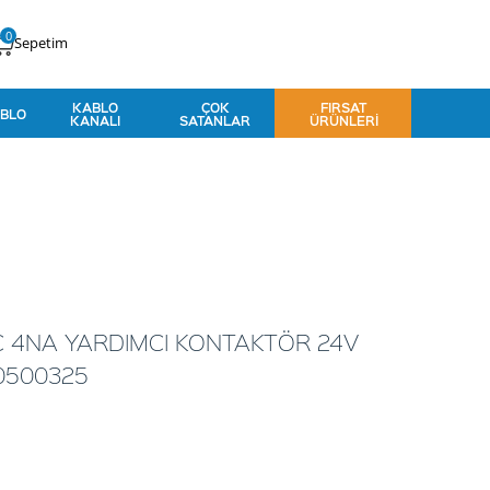
0
Sepetim
KABLO
ÇOK
FIRSAT
BLO
KANALI
SATANLAR
ÜRÜNLERI
C 4NA YARDIMCI KONTAKTÖR 24V
0500325