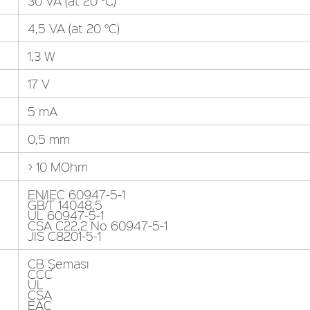
30 VA (at 20 °C)
4,5 VA (at 20 °C)
1,3 W
17 V
5 mA
0,5 mm
> 10 MOhm
EN/IEC 60947-5-1
GB/T 14048,5
UL 60947-5-1
CSA C22.2 No 60947-5-1
JIS C8201-5-1
CB Şeması
CCC
UL
CSA
EAC