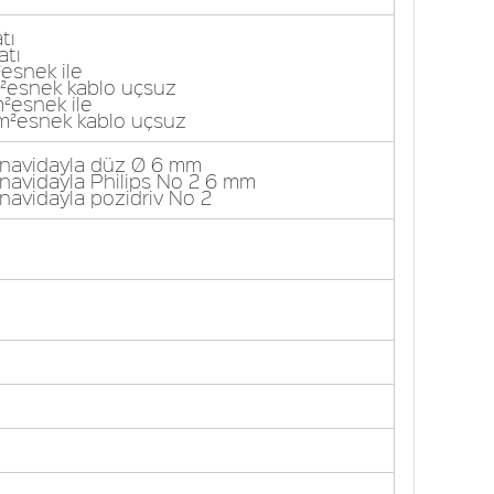
tı
atı
²esnek ile
mm²esnek kablo uçsuz
m²esnek ile
 mm²esnek kablo uçsuz
tornavidayla düz Ø 6 mm
ornavidayla Philips No 2 6 mm
rnavidayla pozidriv No 2