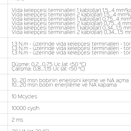
Vida kelepçesi terminalleri 1 kablo(lar) 1,5…4 mm²ka
Vida kelepçesi terminalleri 2 kablo(lar) 1,5…4 mm²k
Vida kelepçesi terminalleri 1 kablo(lar) 0,75…4 mm
Vida kelepçesi terminalleri 2 kablo(lar) 0,75…4 
Vida kelepçesi terminalleri 1 kablo(lar) 0,34…1,5 m
Vida kelepçesi terminalleri 2 kablo(lar) 0,34…1,5
1,3 N.m - üzerinde vida kelepçesi terminalleri - 
1,3 N.m - üzerinde vida kelepçesi terminalleri - t
1,3 N.m - üzerinde vida kelepçesi terminalleri - to
Düşme: 0,2...0,75 Uc (at <50 °C)
Çalışma: 0,8...1,15 Uc (at <50 °C)
10...20 msn bobinin enerjisini kesme ve NA açma
10...20 msn bobin enerjileme ve NA kapama
10 Mcycles
10000 cyc/h
2 ms