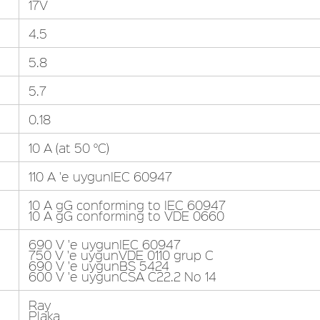
17V
4.5
5.8
5.7
0.18
10 A (at 50 °C)
110 A 'e uygunIEC 60947
10 A gG conforming to IEC 60947
10 A gG conforming to VDE 0660
690 V 'e uygunIEC 60947
750 V 'e uygunVDE 0110 grup C
690 V 'e uygunBS 5424
600 V 'e uygunCSA C22.2 No 14
Ray
Plaka