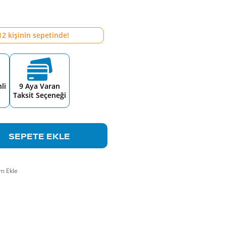
12
kişinin sepetinde!
li
9 Aya Varan
Taksit Seçeneği
SEPETE EKLE
m Ekle