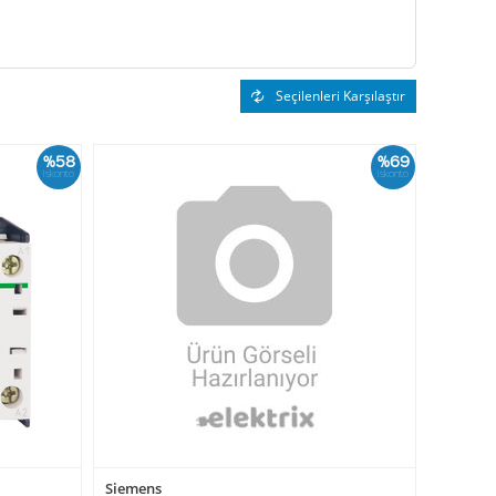
Seçilenleri Karşılaştır
%58
%69
İskonto
İskonto
Siemens