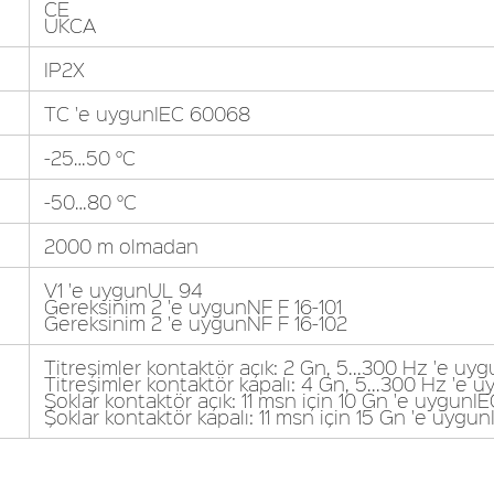
CE
UKCA
IP2X
TC 'e uygunIEC 60068
-25…50 °C
-50…80 °C
2000 m olmadan
V1 'e uygunUL 94
Gereksinim 2 'e uygunNF F 16-101
Gereksinim 2 'e uygunNF F 16-102
Titreşimler kontaktör açık: 2 Gn, 5...300 Hz 'e u
Titreşimler kontaktör kapalı: 4 Gn, 5...300 Hz 'e
Şoklar kontaktör açık: 11 msn için 10 Gn 'e uygun
Şoklar kontaktör kapalı: 11 msn için 15 Gn 'e uyg