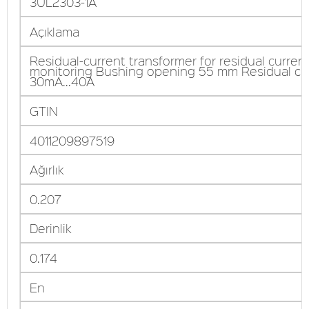
3UL2303-1A
Açıklama
Residual-current transformer for residual curren
monitoring Bushing opening 55 mm Residual cu
30mA...40A
GTIN
4011209897519
Ağırlık
0.207
Derinlik
0.174
En