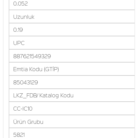
0.052
Uzunluk
0.19
UPC
887621549329
Emtia Kodu (GTİP)
85043129
LKZ_FDB/ Katalog Kodu
CC-IC10
Ürün Grubu
5821