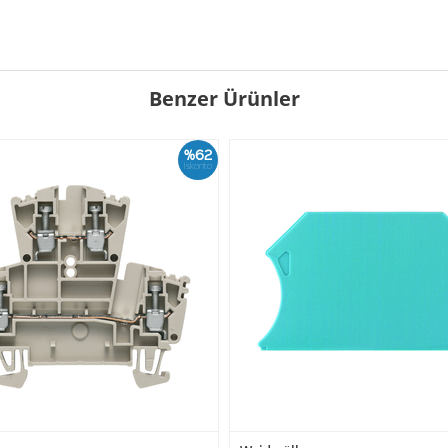
Benzer Ürünler
%62
İskonto