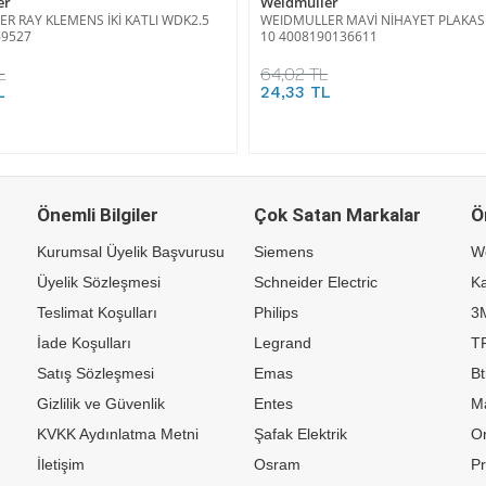
er
Weidmüller
R RAY KLEMENS İKİ KATLI WDK2.5
WEIDMULLER MAVİ NİHAYET PLAKASI
69527
10 4008190136611
L
64,02 TL
L
24,33 TL
Önemli Bilgiler
Çok Satan Markalar
Ö
Kurumsal Üyelik Başvurusu
Siemens
W
Üyelik Sözleşmesi
Schneider Electric
Ka
Teslimat Koşulları
Philips
3
İade Koşulları
Legrand
TP
Satış Sözleşmesi
Emas
Bt
Gizlilik ve Güvenlik
Entes
M
KVKK Aydınlatma Metni
Şafak Elektrik
Or
İletişim
Osram
P