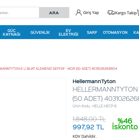
Giriş Yap
Kargo Takip
GÜÇ
EV
GÜVENLIK
SARF
OTOMASYON
KA
KAYNAĞI
ELEKTRIĞI
MANNTYTON 6 LI BUAT KLEMENSİ ŞEFFAF - MOR (50 ADET) 4031026268804
HellermannTyton
HELLERMANNTYTON 6
(50 ADET) 40310262
Ürün Kodu : HELLE-HECP-6
1.848,00
TL
%46
İskonto
997,92
TL
KDV Dahildir.