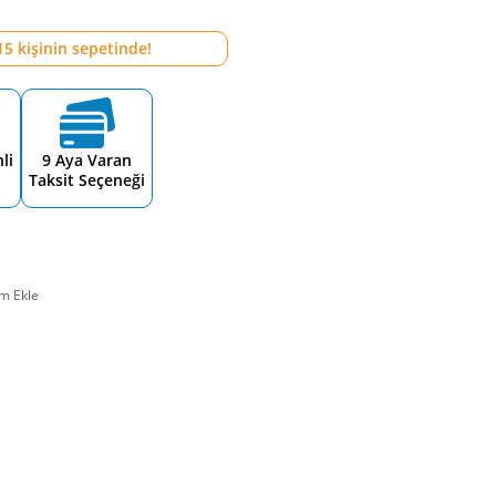
15
kişinin sepetinde!
li
9 Aya Varan
Taksit Seçeneği
m Ekle