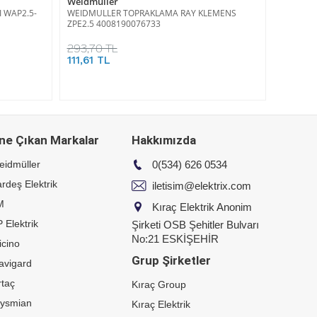
Weidmüller
 WAP2.5-
WEIDMULLER TOPRAKLAMA RAY KLEMENS
ZPE2.5 4008190076733
293,70 TL
111,61 TL
ne Çıkan Markalar
Hakkımızda
eidmüller
0(534) 626 0534
rdeş Elektrik
iletisim@elektrix.com
M
Kıraç Elektrik Anonim
 Elektrik
Şirketi OSB Şehitler Bulvarı
No:21 ESKİŞEHİR
icino
Grup Şirketler
avigard
taç
Kıraç Group
rysmian
Kıraç Elektrik