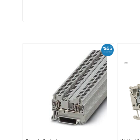
%55
İskonto