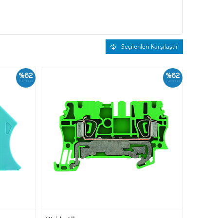
Seçilenleri Karşılaştır
%62
%62
İskonto
İskonto