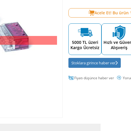
Acele Et! Bu ürün
5000 TL üzeri
Hızlı ve Güven
Kargo Ücretsiz
Alışveriş
Stoklara girince haber ver
Fiyatı düşünce haber ver
Yoru