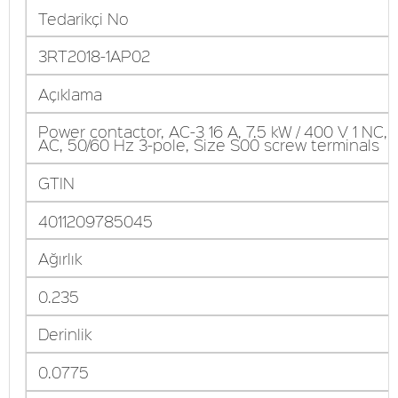
Tedarikçi No
3RT2018-1AP02
Açıklama
Power contactor, AC-3 16 A, 7.5 kW / 400 V 1 NC, 
AC, 50/60 Hz 3-pole, Size S00 screw terminals
GTIN
4011209785045
Ağırlık
0.235
Derinlik
0.0775