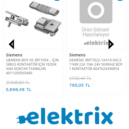
Siemens
Siemens
SIEMENS BOY S6 3RT1054-.. İÇİN
SIEMENS 3MT7022-1AA10-0AC2
SIRIUS KONTAKTÖR İÇİN YEDEK
11KW 22A 1NA 24V 50/60HZ BOY
ANA KONTAK TAKIMLARI
1 KONTAKTÖR 4047624390854
4011209505490
2.532,42 TL
21.838,80 TL
785,05 TL
5.896,48 TL