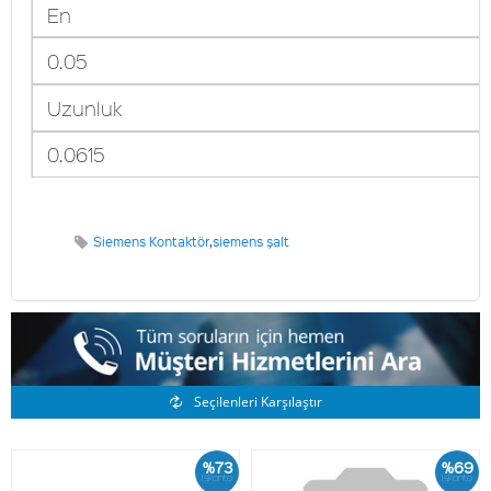
En
0.05
Uzunluk
0.0615
Siemens Kontaktör
,
siemens şalt
Benzer Ürünler
Seçilenleri Karşılaştır
%73
%69
İskonto
İskonto