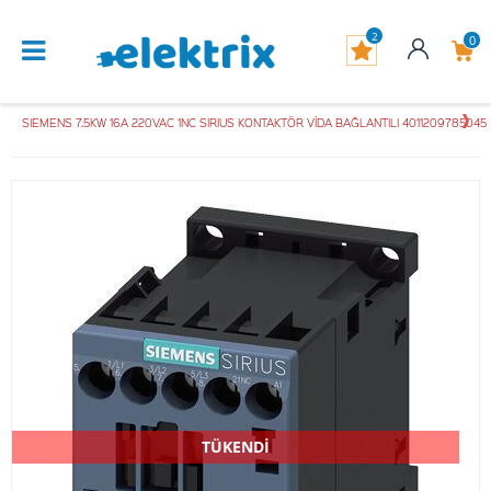
2
0
SIEMENS 7.5KW 16A 220VAC 1NC SIRIUS KONTAKTÖR VİDA BAĞLANTILI 4011209785045
TÜKENDİ