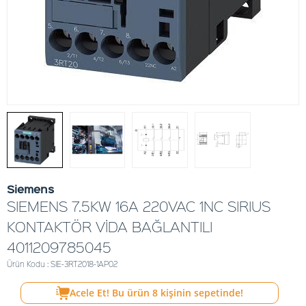
Siemens
SIEMENS 7.5KW 16A 220VAC 1NC SIRIUS
KONTAKTÖR VİDA BAĞLANTILI
4011209785045
Ürün Kodu : SIE-3RT2018-1AP02
Acele Et! Bu ürün
8
kişinin sepetinde!