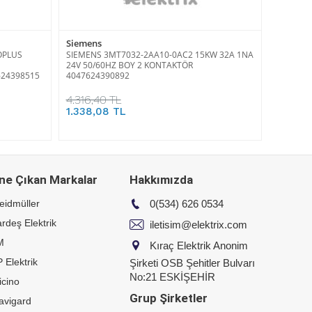
Siemens
OPLUS
SIEMENS 3MT7032-2AA10-0AC2 15KW 32A 1NA
24V 50/60HZ BOY 2 KONTAKTÖR
24398515
4047624390892
4.316,40 TL
1.338,08 TL
ne Çıkan Markalar
Hakkımızda
eidmüller
0(534) 626 0534
rdeş Elektrik
iletisim@elektrix.com
M
Kıraç Elektrik Anonim
 Elektrik
Şirketi OSB Şehitler Bulvarı
No:21 ESKİŞEHİR
icino
Grup Şirketler
avigard