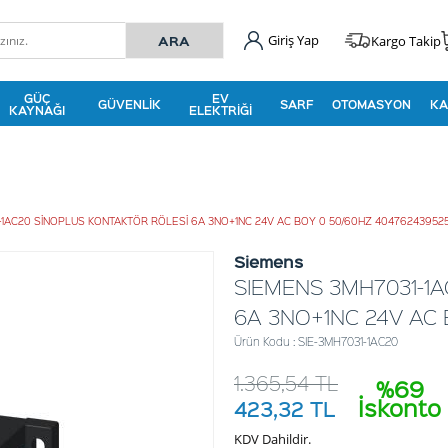
Giriş Yap
Kargo Takip
GÜÇ
EV
GÜVENLIK
SARF
OTOMASYON
KA
KAYNAĞI
ELEKTRIĞI
1AC20 SİNOPLUS KONTAKTÖR RÖLESİ 6A 3NO+1NC 24V AC BOY 0 50/60HZ 40476243952
Siemens
SIEMENS 3MH7031-1
6A 3NO+1NC 24V AC 
Ürün Kodu : SIE-3MH7031-1AC20
1.365,54
TL
%69
İskonto
423,32
TL
KDV Dahildir.