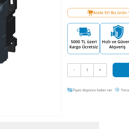
Acele Et! Bu ürün
5000 TL üzeri
Hızlı ve Güven
Kargo Ücretsiz
Alışveriş
Fiyatı düşünce haber ver
Yoru