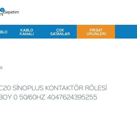
0
Sepetim
KABLO
ÇOK
FIRSAT
BLO
KANALI
SATANLAR
ÜRÜNLERI
55
AC20 SİNOPLUS KONTAKTÖR RÖLESİ
BOY 0 50/60HZ 4047624395255