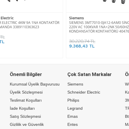
Electric
Siemens
 ELECTRIC 4KW 9A 1NA KONTAKTÖR
SIEMENS 3MT7010-0JA12-6AM0 SİN
UMANDA 3389110363623
220V AC 100KVAR 1NA+2NK 50/60HZ
KONDANSATÖR KONTAKTÖRÜ 40476
 TL
30.220,74 TL
TL
9.368,43 TL
Önemli Bilgiler
Çok Satan Markalar
Ö
Kurumsal Üyelik Başvurusu
Siemens
W
Üyelik Sözleşmesi
Schneider Electric
Ka
Teslimat Koşulları
Philips
3
İade Koşulları
Legrand
TP
Satış Sözleşmesi
Emas
Bt
Gizlilik ve Güvenlik
Entes
M