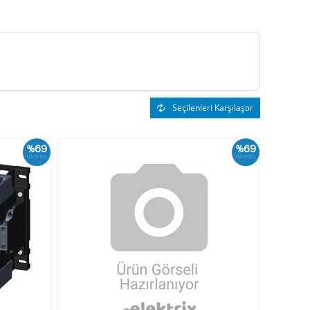
Seçilenleri Karşılaştır
%69
%69
İskonto
İskonto