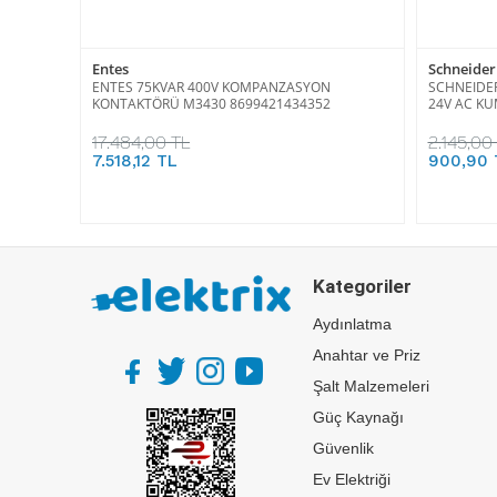
Entes
Schneider 
ENTES 75KVAR 400V KOMPANZASYON
SCHNEIDER
KONTAKTÖRÜ M3430 8699421434352
24V AC K
17.484,00 TL
2.145,00
7.518,12 TL
900,90 
Kategoriler
Aydınlatma
Anahtar ve Priz
Şalt Malzemeleri
Güç Kaynağı
Güvenlik
Ev Elektriği