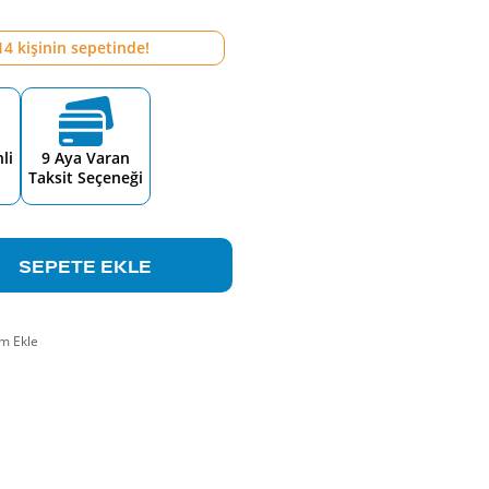
14
kişinin sepetinde!
li
9 Aya Varan
Taksit Seçeneği
SEPETE EKLE
m Ekle