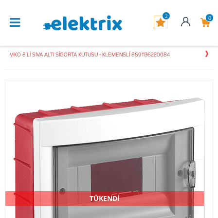
2
0
VIKO 8'Lİ SIVA ALTI SİGORTA KUTUSU - KLEMENSLİ 8691136220084
TÜKENDİ