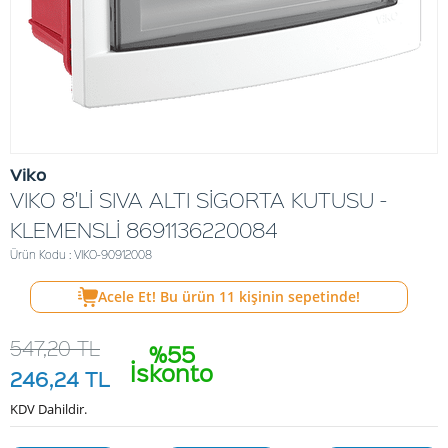
Viko
VIKO 8'Lİ SIVA ALTI SİGORTA KUTUSU -
KLEMENSLİ 8691136220084
Ürün Kodu : VIKO-90912008
Acele Et! Bu ürün
11
kişinin sepetinde!
547,20
TL
%55
İskonto
246,24
TL
KDV Dahildir.