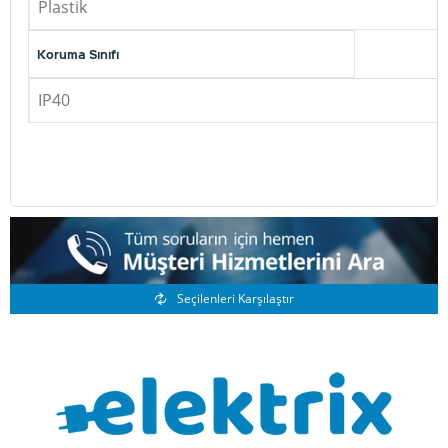
Plastik
Koruma Sınıfı
IP40
Benzer Ürünler
Seçilenleri Karşılaştır