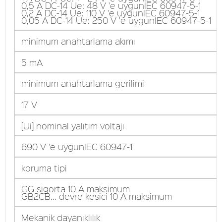
0,5 A DC-14 Ue: 48 V 'e uygunIEC 60947-5-1
0,2 A DC-14 Ue: 110 V 'e uygunIEC 60947-5-1
0,05 A DC-14 Ue: 250 V 'e uygunIEC 60947-5-1
minimum anahtarlama akımı
5 mA
minimum anahtarlama gerilimi
17 V
[Ui] nominal yalıtım voltajı
690 V 'e uygunIEC 60947-1
koruma tipi
GG sigorta 10 A maksimum
GB2CB... devre kesici 10 A maksimum
Mekanik dayanıklılık