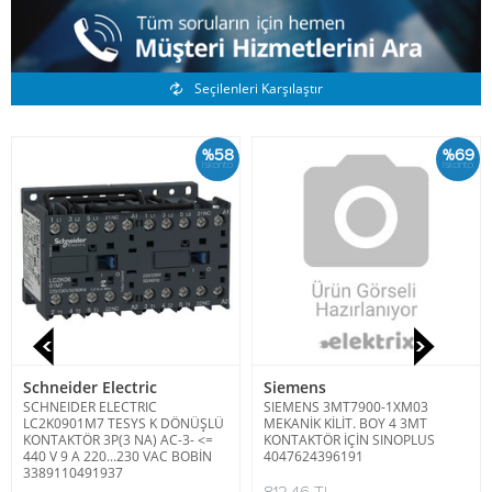
Benzer Ürünler
Seçilenleri Karşılaştır
%58
%69
İskonto
İskonto
Schneider Electric
Siemens
SCHNEIDER ELECTRIC
SIEMENS 3MT7900-1XM03
LC2K0901M7 TESYS K DÖNÜŞLÜ
MEKANİK KİLİT. BOY 4 3MT
KONTAKTÖR 3P(3 NA) AC-3- <=
KONTAKTÖR İÇİN SINOPLUS
440 V 9 A 220...230 VAC BOBİN
4047624396191
3389110491937
812,46 TL