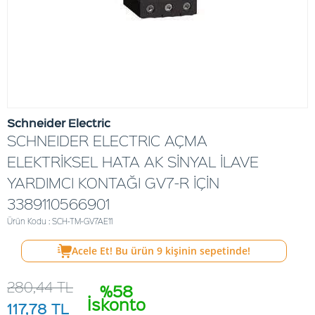
Schneider Electric
SCHNEIDER ELECTRIC AÇMA
ELEKTRİKSEL HATA AK SİNYAL İLAVE
YARDIMCI KONTAĞI GV7-R İÇİN
3389110566901
Ürün Kodu : SCH-TM-GV7AE11
Acele Et! Bu ürün
9
kişinin sepetinde!
280,44
TL
%58
İskonto
117,78
TL