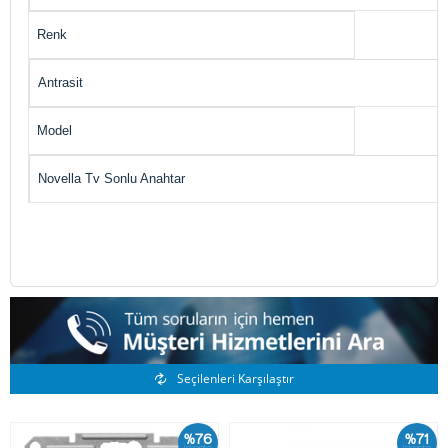
Renk
Antrasit
Model
Novella Tv Sonlu Anahtar
Benzer Ürünler
Seçilenleri Karşılaştır
%76
%71
İskonto
İskonto