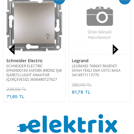
Schneider Electric
Legrand
SCHNEIDER ELECTRIC
LEGRAND 768647 RAVENTİ
EPH0900169 ASFORA BRONZ IŞIK
SİYAH TEKLİ SIVA ÜSTÜ KASA
İŞARETLİ LIGHT ANAHTAR
3414971113770
(ÇERÇEVESİZ) 3606480727627
282,00 TL
298,56 TL
81,78 TL
71,65 TL