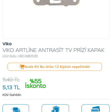
Viko
VIKO ARTLİNE ANTRASİT TV PRİZİ KAPAK
Ürün Kodu : VIKO-92605310
Acele Et! Bu ürün
12
kişinin sepetinde!
11,40
TL
%55
İskonto
5,13
TL
KDV Dahildir.