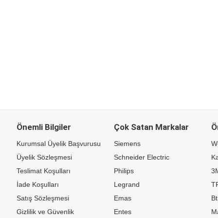
Önemli Bilgiler
Çok Satan Markalar
Ö
Kurumsal Üyelik Başvurusu
Siemens
W
Üyelik Sözleşmesi
Schneider Electric
Ka
Teslimat Koşulları
Philips
3
İade Koşulları
Legrand
TP
Satış Sözleşmesi
Emas
Bt
Gizlilik ve Güvenlik
Entes
M