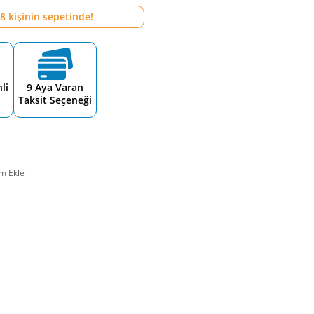
8
kişinin sepetinde!
li
9 Aya Varan
Taksit Seçeneği
m Ekle