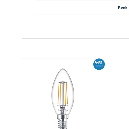
Renk
%51
İskonto