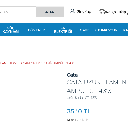
Giriş Yap
Kargo Takip
GÜÇ
EV
GÜVENLIK
SARF
OTOMASYON
KA
KAYNAĞI
ELEKTRIĞI
LAMENT 2700K SARI IŞIK E27 RUSTİK AMPÜL CT-4313
Cata
CATA UZUN FLAMENT 
AMPÜL CT-4313
Ürün Kodu : CT-4313
35,10
TL
KDV Dahildir.