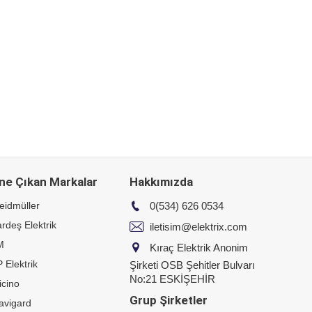
ne Çıkan Markalar
Hakkımızda
eidmüller
0(534) 626 0534
rdeş Elektrik
iletisim@elektrix.com
M
Kıraç Elektrik Anonim
 Elektrik
Şirketi OSB Şehitler Bulvarı
No:21 ESKİŞEHİR
icino
Grup Şirketler
avigard