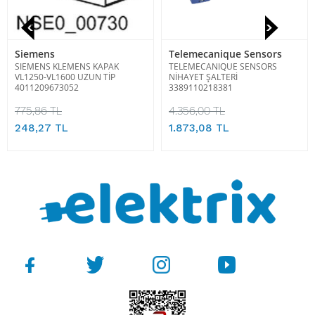
Siemens
Telemecanique Sensors
SIEMENS KLEMENS KAPAK
TELEMECANIQUE SENSORS
VL1250-VL1600 UZUN TİP
NİHAYET ŞALTERİ
4011209673052
3389110218381
775,86 TL
4.356,00 TL
248,27 TL
1.873,08 TL