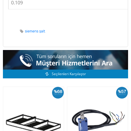
0.109
siemens şalt
Benzer Ürünler
Seçilenleri Karşılaştır
%68
%57
İskonto
İskonto