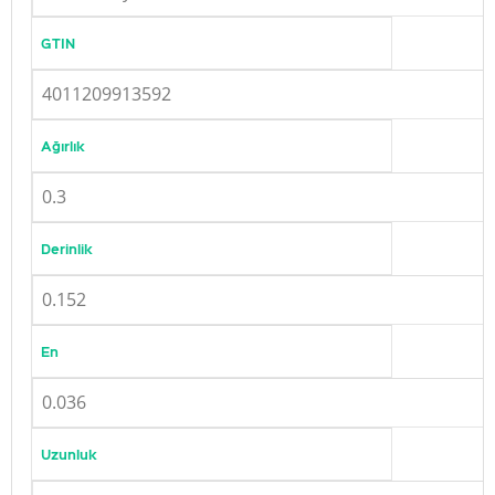
GTIN
4011209913592
Ağırlık
0.3
Derinlik
0.152
En
0.036
Uzunluk