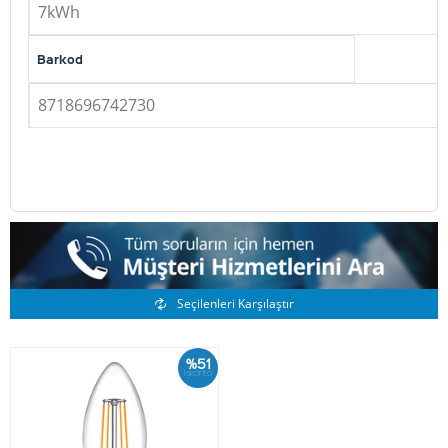
7kWh
Barkod
8718696742730
Benzer Ürünler
Seçilenleri Karşılaştır
%51
İskonto