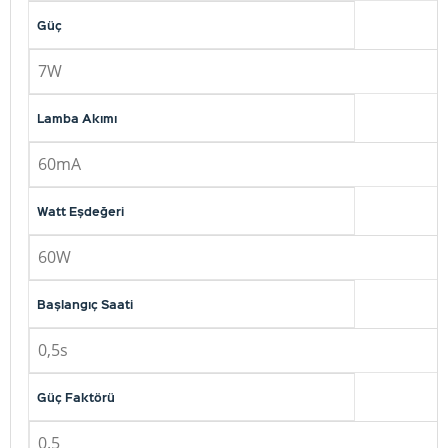
Güç
7W
Lamba Akımı
60mA
Watt Eşdeğeri
60W
Başlangıç Saati
0,5s
Güç Faktörü
0.5