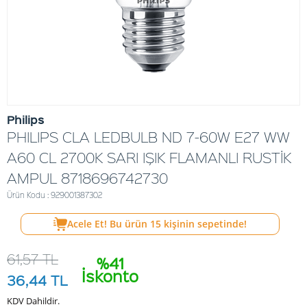
Philips
PHILIPS CLA LEDBULB ND 7-60W E27 WW
A60 CL 2700K SARI IŞIK FLAMANLI RUSTİK
AMPUL 8718696742730
Ürün Kodu : 929001387302
Acele Et! Bu ürün
15
kişinin sepetinde!
61,57
TL
%41
İskonto
36,44
TL
KDV Dahildir.