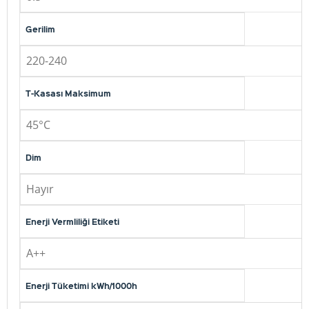
Gerilim
220-240
T-Kasası Maksimum
45°C
Dim
Hayır
Enerji Vermliliği Etiketi
A++
Enerji Tüketimi kWh/1000h