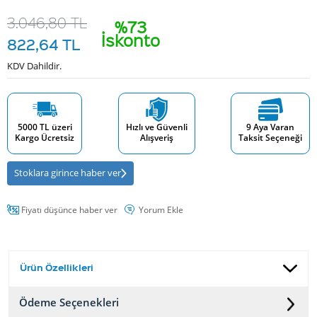
3.046,80
TL
%73
İskonto
822,64
TL
KDV Dahildir.
5000 TL üzeri
Hızlı ve Güvenli
9 Aya Varan
Kargo Ücretsiz
Alışveriş
Taksit Seçeneği
Stoklara girince haber ver
Fiyatı düşünce haber ver
Yorum Ekle
Ürün Özellikleri
Ödeme Seçenekleri