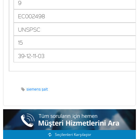
9
EC002498
UNSPSC
15
39-12-11-03
siemens şalt
Benzer Ürünler
Seçilenleri Karşılaştır