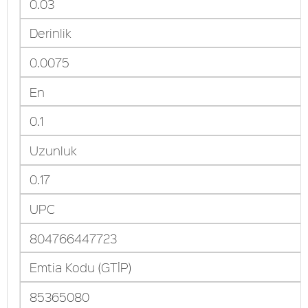
0.03
Derinlik
0.0075
En
0.1
Uzunluk
0.17
UPC
804766447723
Emtia Kodu (GTİP)
85365080