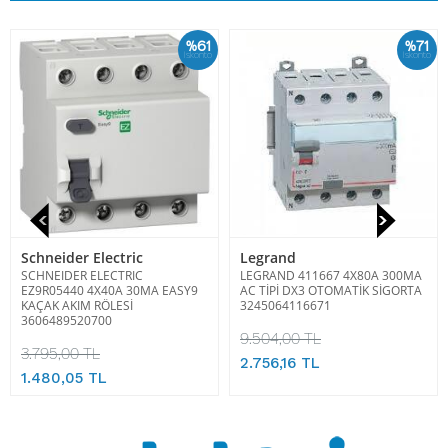
%61
%71
İskonto
İskonto
Schneider Electric
Legrand
SCHNEIDER ELECTRIC
LEGRAND 411667 4X80A 300MA
EZ9R05440 4X40A 30MA EASY9
AC TİPİ DX3 OTOMATİK SİGORTA
KAÇAK AKIM RÖLESİ
3245064116671
3606489520700
9.504,00 TL
3.795,00 TL
2.756,16 TL
1.480,05 TL