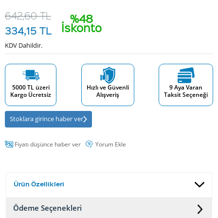
642,60
TL
%48
İskonto
334,15
TL
KDV Dahildir.
5000 TL üzeri
Hızlı ve Güvenli
9 Aya Varan
Kargo Ücretsiz
Alışveriş
Taksit Seçeneği
Stoklara girince haber ver
Fiyatı düşünce haber ver
Yorum Ekle
Ürün Özellikleri
Ödeme Seçenekleri