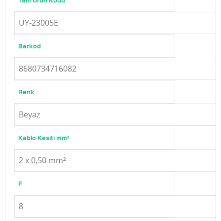
UY-23005E
Barkod
8680734716082
Renk
Beyaz
Kablo Kesiti mm²
2 x 0,50 mm²
F
8