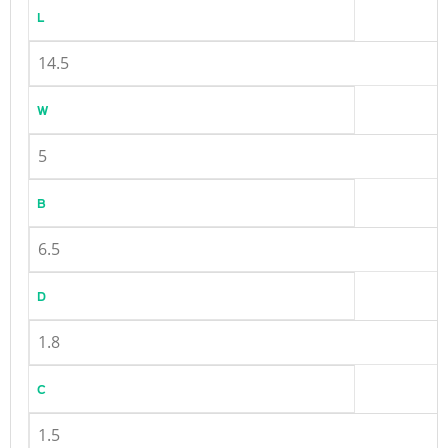
L
14.5
W
5
B
6.5
D
1.8
C
1.5