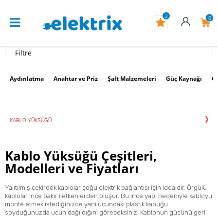
2
0
Filtre
Aydınlatma
Anahtar ve Priz
Şalt Malzemeleri
Güç Kaynağı
G
KABLO YÜKSÜĞÜ
Kablo Yüksüğü Çeşitleri,
Modelleri ve Fiyatları
Yalıtılmış çekirdek kablolar çoğu elektrik bağlantısı için idealdir. Örgülü
kablolar
ince bakır iletkenlerden oluşur. Bu ince yapı nedeniyle kabloyu
monte etmek istediğinizde yani ucundaki plastik kabuğu
soyduğunuzda ucun dağıldığını göreceksiniz. Kablonun gücünü geri