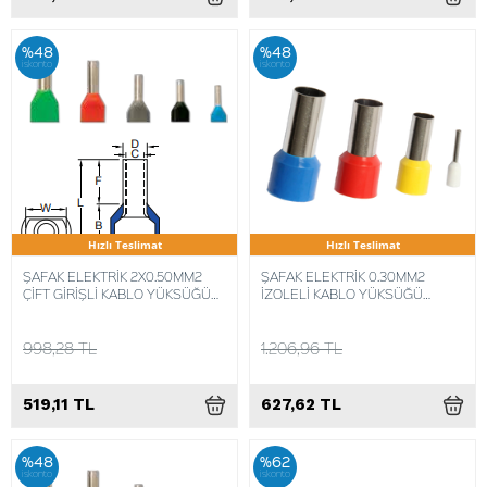
%48
%48
iskonto
iskonto
Hızlı Teslimat
Hızlı Teslimat
ŞAFAK ELEKTRİK 2X0.50MM2
ŞAFAK ELEKTRİK 0.30MM2
ÇİFT GİRİŞLİ KABLO YÜKSÜĞÜ
İZOLELİ KABLO YÜKSÜĞÜ
(KIKY-2X0,5) (500 ADET)
FRANSIZ NORM (500 ADET)
8680734742142
8680734716624
998,28 TL
1.206,96 TL
519,11 TL
627,62 TL
%48
%62
iskonto
iskonto