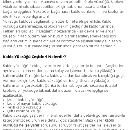
bilmeyenler yazımızı okumaya devam edebilir. Kablo yüksüğü, kabloyu
vidalı terminale sıkıca sabitlemek için kablonun ucuna takılan bir
bağlantı aygıtıdır. Yüksükler bağlanarak kablo sonlandırılır ve kablonun
elektriksel iletkenliği arttırılır.
Yüksüğü kabloya bağlamak için özel bir el aleti gereklidir. Kablo
yüksüğü kullanılmazsa, kablodan akım geçtiğinde kablonun ince
iletkenleri dağılabilir. Bağlantı noktalarında kısa devreler ve arklar
oluşabilir. Kablo, terminali bir bütün olarak sabitleyemeyeceği için
bağlantı verimi düşecektir. Ayrıca korozyona eğilimli hale gelir. Kablo
yüksüğü bu durumlara karşı kullanılması gereken bir malzemedir.
Kablo Yüksüğü Çeşitleri Nelerdir?
Kablo yüksüğü farklı işlevlerde ve farklı çeşitlerde bulunur. Çeşitlerine
ayrılmasının ana nedeni daha kolay ve işlevsel bir kablo yüksüğü
kullanmaktır. Örneğin, fazla kablolamadan kurtulmak ve karışıklığa geçit
vermemek için tekli kablo yüksüğü yerine çiftli kablo yüksüğü
kullanmanız gerekebilir. Çünkü tek bir kabloya takmaktansa iki adet
kabloyu bir yüksüğe takmak daha düzenli olacak ve işçiliği de
azaltacaktır.
İzoleli kablo yüksüğü
İzole olmayan kablo yüksüğü
Tekli kablo yüksüğü
Çiftli kablo yüksüğü
Kablo yüksüğü çeşitlerini merak edenler daha detaylı görmek amacıyla
kategorimizdeki ürünlere detaylı göz atabilirler. Bazı kişiler
kablo
yüksüğü ne işe yarar
sorusunu soruyor fakat çeşitleri ve işlevselliği