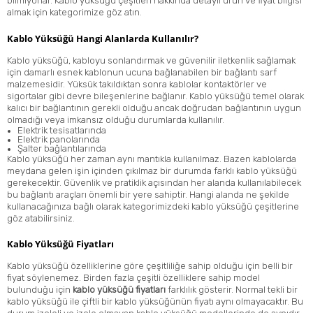
bilmiyorlar. Kablo yüksüğü çeşitleri hakkında detaylı ürün ve fiyat bilgisi
almak için kategorimize göz atın.
Kablo Yüksüğü Hangi Alanlarda Kullanılır?
Kablo yüksüğü, kabloyu sonlandırmak ve güvenilir iletkenlik sağlamak
için damarlı esnek kablonun ucuna bağlanabilen bir bağlantı sarf
malzemesidir. Yüksük takıldıktan sonra kablolar kontaktörler ve
sigortalar gibi devre bileşenlerine bağlanır. Kablo yüksüğü temel olarak
kalıcı bir bağlantının gerekli olduğu ancak doğrudan bağlantının uygun
olmadığı veya imkansız olduğu durumlarda kullanılır.
Elektrik tesisatlarında
Elektrik panoları
nda
Şalter
bağlantılarında
Kablo yüksüğü her zaman aynı mantıkla kullanılmaz. Bazen kablolarda
meydana gelen işin içinden çıkılmaz bir durumda farklı kablo yüksüğü
gerekecektir. Güvenlik ve pratiklik açısından her alanda kullanılabilecek
bu bağlantı araçları önemli bir yere sahiptir. Hangi alanda ne şekilde
kullanacağınıza bağlı olarak kategorimizdeki kablo yüksüğü çeşitlerine
göz atabilirsiniz.
Kablo Yüksüğü Fiyatları
Kablo yüksüğü özelliklerine göre çeşitliliğe sahip olduğu için belli bir
fiyat söylenemez. Birden fazla çeşitli özelliklere sahip model
bulunduğu için
kablo yüksüğü fiyatları
farklılık gösterir. Normal tekli bir
kablo yüksüğü ile çiftli bir kablo yüksüğünün fiyatı aynı olmayacaktır. Bu