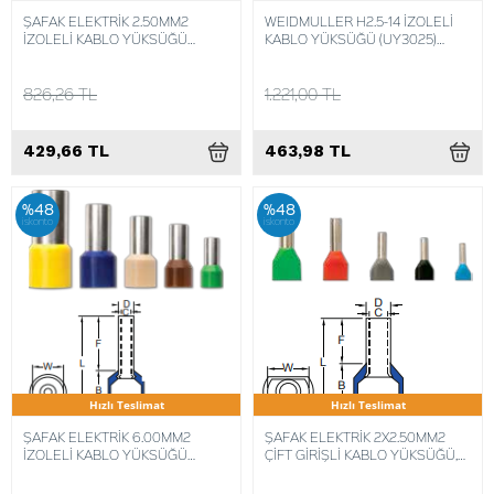
ŞAFAK ELEKTRİK 2.50MM2
WEIDMULLER H2.5-14 İZOLELİ
İZOLELİ KABLO YÜKSÜĞÜ
KABLO YÜKSÜĞÜ (UY3025)
FRANSIZ NORM,(KIY-2,5GR) (500
4008190160364 (500 ADET)
ADET) 8680734716709
826,26 TL
1.221,00 TL
429,66 TL
463,98 TL
%48
%48
iskonto
iskonto
Hızlı Teslimat
Hızlı Teslimat
ŞAFAK ELEKTRİK 6.00MM2
ŞAFAK ELEKTRİK 2X2.50MM2
İZOLELİ KABLO YÜKSÜĞÜ
ÇİFT GİRİŞLİ KABLO YÜKSÜĞÜ,
FRANSIZ NORM (KIY-6YS) (250
(KIKY-2X2,5) (250 ADET)
ADET) 8680734716730
8680734716556