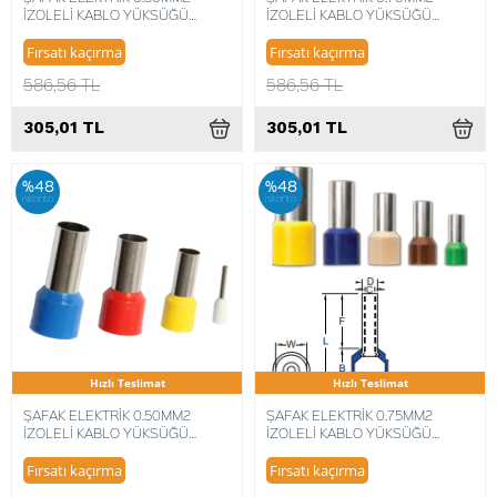
İZOLELİ KABLO YÜKSÜĞÜ
İZOLELİ KABLO YÜKSÜĞÜ
FRANSIZ NORM,(KIY-0,5BY) (500
ALMAN NORM (500 ADET)
ADET) 8680734716631
8680734716341
Fırsatı kaçırma
Fırsatı kaçırma
586,56 TL
586,56 TL
305,01 TL
305,01 TL
%48
%48
iskonto
iskonto
Hızlı Teslimat
Hızlı Teslimat
ŞAFAK ELEKTRİK 0.50MM2
ŞAFAK ELEKTRİK 0.75MM2
İZOLELİ KABLO YÜKSÜĞÜ
İZOLELİ KABLO YÜKSÜĞÜ
ALMAN NORM (500 ADET)
FRANSIZ NORM,(KIY-0,75MV)
8680734716334
(500 ADET) 8680734716648
Fırsatı kaçırma
Fırsatı kaçırma