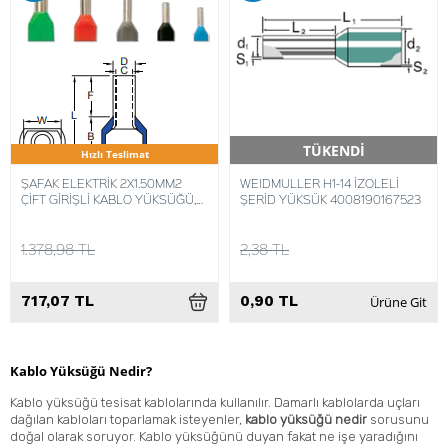
TÜKENDİ
Hızlı Teslimat
Hızlı Teslimat
ŞAFAK ELEKTRİK 2X1.50MM2
WEIDMULLER H1-14 İZOLELİ
ÇİFT GİRİŞLİ KABLO YÜKSÜĞÜ,
ŞERİD YÜKSÜK 4008190167523
(KIKY-2X1,5) (500 ADET)
8680734716549
1.378,98 TL
2,38 TL
717,07 TL
0,90 TL
Ürüne Git
Kablo Yüksüğü Nedir?
Kablo yüksüğü tesisat kablolarında kullanılır. Damarlı kablolarda uçları
dağılan kabloları toparlamak isteyenler,
kablo yüksüğü nedir
sorusunu
doğal olarak soruyor. Kablo yüksüğünü duyan fakat ne işe yaradığını