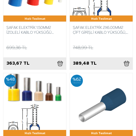
Hızlı Teslimat
Hızlı Teslimat
ŞAFAK ELEKTRİK 1.50MM2
ŞAFAK ELEKTRİK 2X6.00MM2
İZOLELİ KABLO YÜKSÜĞÜ
ÇİFT GİRİŞLİ KABLO YÜKSÜĞÜ,
ALMAN NORM (500 ADET)
(KIKY-2X6) (100 ADET)
8680734716365
8680734716570
699,36 TL
748,99 TL
363,67 TL
389,48 TL
%48
%62
iskonto
iskonto
Hızlı Teslimat
Hızlı Teslimat