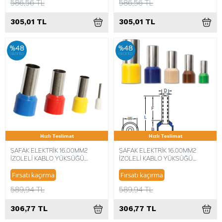
586,56 TL
586,56 TL
305,01 TL
305,01 TL
%48
%48
iskonto
iskonto
Hızlı Teslimat
Hızlı Teslimat
ŞAFAK ELEKTRİK 16.00MM2
ŞAFAK ELEKTRİK 16.00MM2
İZOLELİ KABLO YÜKSÜĞÜ
İZOLELİ KABLO YÜKSÜĞÜ
ALMAN NORM (100 ADET)
FRANSIZ NORM,(KIY-16FD) (100
8680734716488
ADET) 8680734716754
Fırsatı kaçırma
Fırsatı kaçırma
589,94 TL
589,94 TL
306,77 TL
306,77 TL