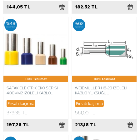
144,05 TL
182,52 TL
%48
%62
iskonto
iskonto
Hızlı Teslimat
Hızlı Teslimat
ŞAFAK ELEKTRİK EKO SERİSİ
WEIDMULLER H6-20 İZOLELİ
4.00MM2 İZOLELİ KABLO
KABLO YÜKSÜĞÜ
YÜKSÜĞÜ ALMAN NORM (250
4008190183905 (100 ADET)
ADET) 8680734716020
Fırsatı kaçırma
Fırsatı kaçırma
379,35 TL
561,00 TL
197,26 TL
213,18 TL