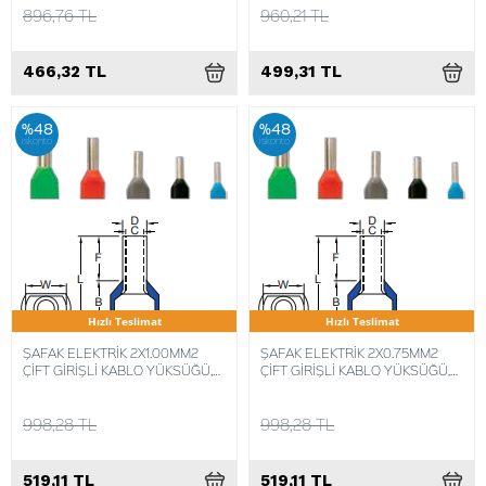
896,76 TL
960,21 TL
466,32 TL
499,31 TL
%48
%48
iskonto
iskonto
Hızlı Teslimat
Hızlı Teslimat
ŞAFAK ELEKTRİK 2X1.00MM2
ŞAFAK ELEKTRİK 2X0.75MM2
ÇİFT GİRİŞLİ KABLO YÜKSÜĞÜ,
ÇİFT GİRİŞLİ KABLO YÜKSÜĞÜ,
(KIKY-2X1) (500 ADET)
(KIKY-2X0,75) (500 ADET)
8680734716532
8680734716525
998,28 TL
998,28 TL
519,11 TL
519,11 TL