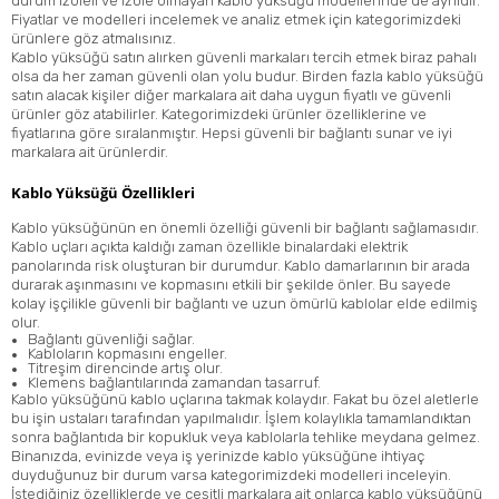
durum izoleli ve izole olmayan kablo yüksüğü modellerinde de aynıdır.
Fiyatlar ve modelleri incelemek ve analiz etmek için kategorimizdeki
ürünlere göz atmalısınız.
Kablo yüksüğü satın alırken güvenli markaları tercih etmek biraz pahalı
olsa da her zaman güvenli olan yolu budur. Birden fazla kablo yüksüğü
satın alacak kişiler diğer markalara ait daha uygun fiyatlı ve güvenli
ürünler göz atabilirler. Kategorimizdeki ürünler özelliklerine ve
fiyatlarına göre sıralanmıştır. Hepsi güvenli bir bağlantı sunar ve iyi
markalara ait ürünlerdir.
Kablo Yüksüğü Özellikleri
Kablo yüksüğünün en önemli özelliği güvenli bir bağlantı sağlamasıdır.
Kablo uçları açıkta kaldığı zaman özellikle binalardaki elektrik
panolarında risk oluşturan bir durumdur. Kablo damarlarının bir arada
durarak aşınmasını ve kopmasını etkili bir şekilde önler. Bu sayede
kolay işçilikle güvenli bir bağlantı ve uzun ömürlü kablolar elde edilmiş
olur.
Bağlantı güvenliği sağlar.
Kabloların kopmasını engeller.
Titreşim direncinde artış olur.
Klemens
bağlantılarında zamandan tasarruf.
Kablo yüksüğünü kablo uçlarına takmak kolaydır. Fakat bu özel aletlerle
bu işin ustaları tarafından yapılmalıdır. İşlem kolaylıkla tamamlandıktan
sonra bağlantıda bir kopukluk veya kablolarla tehlike meydana gelmez.
Binanızda, evinizde veya iş yerinizde kablo yüksüğüne ihtiyaç
duyduğunuz bir durum varsa kategorimizdeki modelleri inceleyin.
İstediğiniz özelliklerde ve çeşitli markalara ait onlarca kablo yüksüğünü