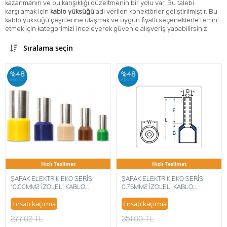
kazanmanın ve bu karışıklığı düzeltmenin bir yolu var. Bu talebi
karşılamak için
kablo yüksüğü
adı verilen
konektörler
geliştirilmiştir. Bu
kablo yüksüğü çeşitlerine ulaşmak ve uygun fiyatlı seçeneklerle temin
etmek için kategorimizi inceleyerek güvenle alışveriş yapabilirsiniz.
Sıralama seçin
%48
%48
iskonto
iskonto
Hızlı Teslimat
Hızlı Teslimat
ŞAFAK ELEKTRİK EKO SERİSİ
ŞAFAK ELEKTRİK EKO SERİSİ
10.00MM2 İZOLELİ KABLO
0.75MM2 İZOLELİ KABLO
YÜKSÜĞÜ ALMAN NORM (100
YÜKSÜĞÜ ALMAN NORM (500
ADET) 8680734716051
ADET) 8680734715986
Fırsatı kaçırma
Fırsatı kaçırma
277,02 TL
351,00 TL