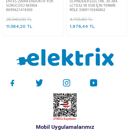
ENTES 20VAR ENDÜKTİF YÜK
SCHNEIDER ELECTRIC 30-38A
SÜRÜCÜSÜ M3904
LC1D32 VE D38 İÇİN TERMİK
8699421418369
RÖLE 3389110346862
26.940,00 TL
4.705,80 TL
11.584,20 TL
1.976,44 TL
Mobil Uygulamalarımız