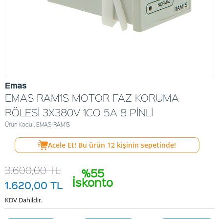
Emas
EMAS RAM1S MOTOR FAZ KORUMA
RÖLESİ 3X380V 1CO 5A 8 PİNLİ
Ürün Kodu : EMAS-RAM1S
Acele Et! Bu ürün
12
kişinin sepetinde!
3.600,00
TL
%55
İskonto
1.620,00
TL
KDV Dahildir.